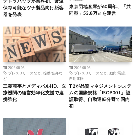
テトラパックが業界初、常温
東京団地倉庫が60周年、「共
保存可能なツナ製品向け紙容
同型」53.8万㎡を運営
器を発表
2026.08.08
2026.08.08
プレスリリースなど
,
提携/合弁な
プレスリリースなど
,
動向/展望
,
ど
自動運転
三菱商事とメディパルHD、医
T2が品質マネジメントシステ
療機関の経営効率化支援で連
ムの国際規格「ISO9001」認
携強化
証取得、自動運転分野で国内
初