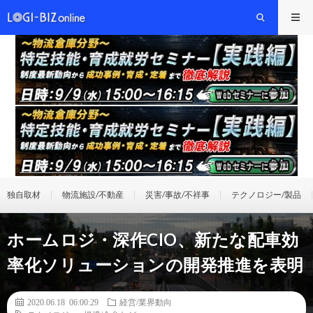
独自取材
物流施設/不動産
災害/事故/不祥事
テクノロジー/製品
ホームロジ・深作CIO、新たな配車効
率化ソリューションの開発推進を表明
2020.06.18 06:00:29
経営/業界動向