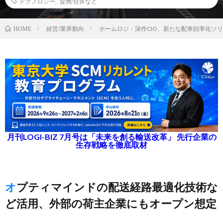
テクノロジー
,
提携/合弁など
経営/業界動向
ホームロジ・深作CIO、新たな配車効率化ソ
HOME
月刊LOGI-BIZ 7月号は「未来を創る輸送改革」 先行企業の
生存戦略を徹底取材
オプティマインドの配送経路最適化技術な
ど活用、外部の荷主企業にもオープン想定