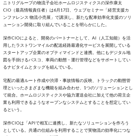
ニトリグループの物流子会社ホームロジスティクスの深作康太
CIO（最高情報責任者）は6月17日、ウェブセミナー「経営支援カ
ンファレンス 物流小売展」で講演し、新たな配車効率化支援のソリ
ューション開発に取り組んでいることを明らかにした。
深作CIOによると、開発のパートナーとして、AI（人工知能）を活
用したラストワンマイルの配送経路最適化サービスを展開している
スタートアップ企業のオプティマインドと連携。他にもデジタル地
図を手掛けるパスコ、車両の動態・運行管理などをサポートしてい
るナビタイムとタッグを組んでいる。
宅配の最適ルート作成や渋滞・事故情報の反映、トラックの動態管
理といったさまざまな機能を組み合わせ、1つのソリューションとし
て統合。ホームロジスティクスや協力運送会社に加えて他の荷主企
業も利用できるようなオープンなシステムとすることを想定してい
るという。
深作CIOは「APIで相互に連携し、新たなソリューションを作ろう
としている。共通の仕組みを利用することで実物流の効率化につな