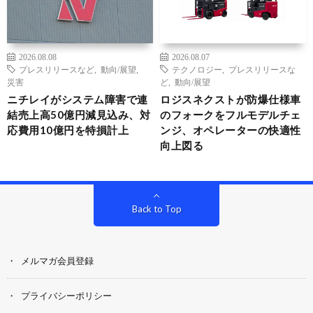
2026.08.08
2026.08.07
プレスリリースなど
,
動向/展望
,
テクノロジー
,
プレスリリースな
災害
ど
,
動向/展望
ニチレイがシステム障害で連
ロジスネクストが防爆仕様車
結売上高50億円減見込み、対
のフォークをフルモデルチェ
応費用10億円を特損計上
ンジ、オペレーターの快適性
向上図る
Back to Top
メルマガ会員登録
プライバシーポリシー