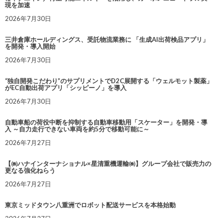
現を加速
2026年7月30日
三井倉庫ホールディングス、受託物流業務に 「生成AI出荷検品アプリ」
を開発・導入開始
2026年7月30日
“独自開発こだわり”のサプリメントでD2C展開する「ウェルモット製薬」
がEC自動出荷アプリ「シッピーノ」を導入
2026年7月30日
自動車船の荷役中断を抑制する自動車移動用「スケーター」を開発・導
入 ～自力走行できない車両を約5分で移動可能に～
2026年7月27日
【㈱ハナインターナショナル×星清重機運輸㈱】グループ会社で販売力の
更なる強化ねらう
2026年7月27日
東京ミッドタウン八重洲でロボット配送サービスを本格始動