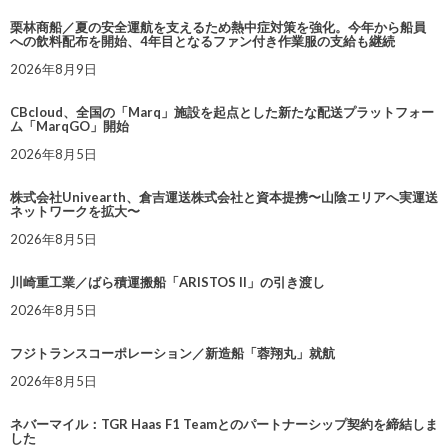
栗林商船／夏の安全運航を支えるため熱中症対策を強化。今年から船員
への飲料配布を開始、4年目となるファン付き作業服の支給も継続
2026年8月9日
CBcloud、全国の「Marq」施設を起点とした新たな配送プラットフォー
ム「MarqGO」開始
2026年8月5日
株式会社Univearth、倉吉運送株式会社と資本提携〜山陰エリアへ実運送
ネットワークを拡大〜
2026年8月5日
川崎重工業／ばら積運搬船「ARISTOS II」の引き渡し
2026年8月5日
フジトランスコーポレーション／新造船「蓉翔丸」就航
2026年8月5日
ネバーマイル：TGR Haas F1 Teamとのパートナーシップ契約を締結しま
した