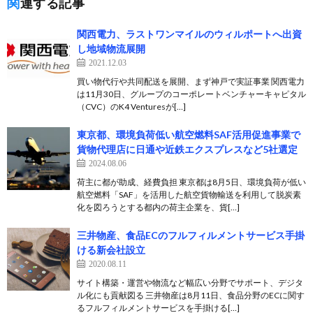
関連する記事
関西電力、ラストワンマイルのウィルポートへ出資
し地域物流展開
2021.12.03
買い物代行や共同配送を展開、まず神戸で実証事業 関西電力
は11月30日、グループのコーポレートベンチャーキャピタル
（CVC）のK4 Venturesが[…]
東京都、環境負荷低い航空燃料SAF活用促進事業で
貨物代理店に日通や近鉄エクスプレスなど5社選定
2024.08.06
荷主に都が助成、経費負担 東京都は8月5日、環境負荷が低い
航空燃料「SAF」を活用した航空貨物輸送を利用して脱炭素
化を図ろうとする都内の荷主企業を、貨[…]
三井物産、食品ECのフルフィルメントサービス手掛
ける新会社設立
2020.08.11
サイト構築・運営や物流など幅広い分野でサポート、デジタ
ル化にも貢献図る 三井物産は8月11日、食品分野のECに関す
るフルフィルメントサービスを手掛ける[…]