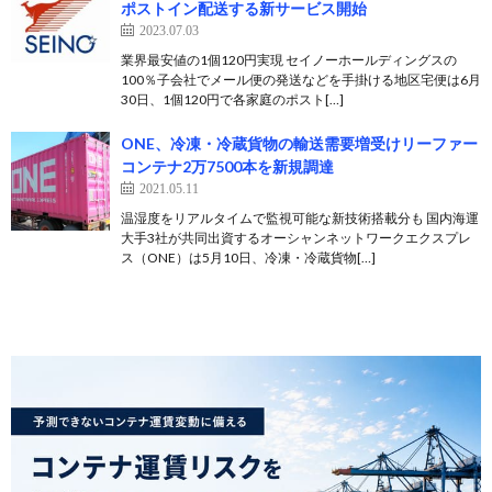
ポストイン配送する新サービス開始
2023.07.03
業界最安値の1個120円実現 セイノーホールディングスの
100％子会社でメール便の発送などを手掛ける地区宅便は6月
30日、1個120円で各家庭のポスト[…]
ONE、冷凍・冷蔵貨物の輸送需要増受けリーファー
コンテナ2万7500本を新規調達
2021.05.11
温湿度をリアルタイムで監視可能な新技術搭載分も 国内海運
大手3社が共同出資するオーシャンネットワークエクスプレ
ス（ONE）は5月10日、冷凍・冷蔵貨物[…]