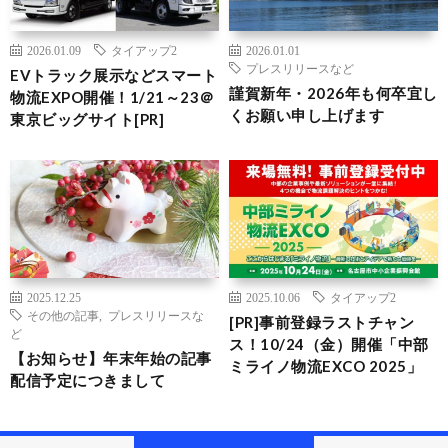
2026.01.09
タイアップ2
2026.01.01
プレスリリースなど
EVトラック展示などスマート
謹賀新年・2026年も何卒宜し
物流EXPO開催！1/21～23＠
くお願い申し上げます
東京ビッグサイト[PR]
2025.12.25
2025.10.06
タイアップ2
その他の記事
,
プレスリリースな
[PR]事前登録ラストチャン
ど
ス！10/24（金）開催「中部
【お知らせ】年末年始の記事
ミライノ物流EXCO 2025」
配信予定につきまして