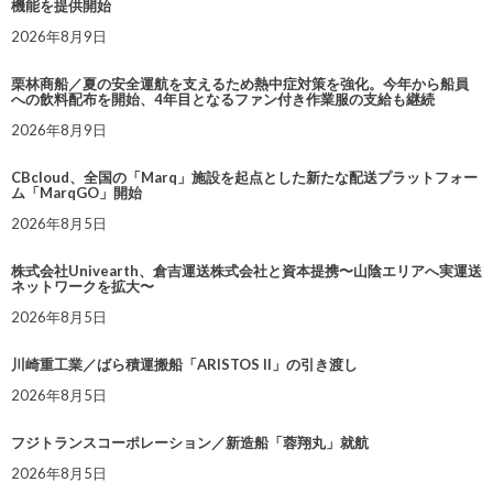
機能を提供開始
2026年8月9日
栗林商船／夏の安全運航を支えるため熱中症対策を強化。今年から船員
への飲料配布を開始、4年目となるファン付き作業服の支給も継続
2026年8月9日
CBcloud、全国の「Marq」施設を起点とした新たな配送プラットフォー
ム「MarqGO」開始
2026年8月5日
株式会社Univearth、倉吉運送株式会社と資本提携〜山陰エリアへ実運送
ネットワークを拡大〜
2026年8月5日
川崎重工業／ばら積運搬船「ARISTOS II」の引き渡し
2026年8月5日
フジトランスコーポレーション／新造船「蓉翔丸」就航
2026年8月5日