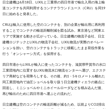
日立建機は6月18日、LIXILと三重県の四日市港で輸出入用の海上輸
送コンテナを共同利用するコンテナラウンドユース（CRU）を同19
日に始めると発表した。
CRUは輸入に使用した空のコンテナを、別の企業が輸出用に再利用
することでコンテナの輸送距離削減を図る試み。東京港など関東エ
リアで実施する動きが広がっている。日立建機の物流子会社、日立
建機ロジテックとLIXILの物流子会社、LIXIL物流が実際のオペレー
ションを担い、空のコンテナをトラックに積載したまま荷役作業を
行う「オンシャーシ方式」を採用する。
四日市港からLIXILが輸入に使ったコンテナを、滋賀県甲賀市の水口
工業団地内に位置するLIXIL物流水口物流センターへ運び、エクステ
リア商材などを荷降ろしする。その後、約1・5キロメートル離れた
同工業団地内で油圧ショベルを取り扱う日立建機ティエラの拠点に
回送し、ミニショベルやミニホイールローダなどを積み込んだ後、
再び輸出のために四日市港へ運ぶとの流れだ。
日立建機は空のコンテナの輸送距離が減るため、以前よりCO2排出