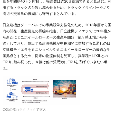
量を年間約40トン抑制し、輸送費は約20％低減できると見込む。利
用するトラックの台数も減らせるため、トラックドライバー不足や
周辺の交通量の低減にも寄与するとみている。
日立建機はグローバルでの事業競争力強化のため、2018年度から国
内の開発・生産拠点の再編を推進。日立建機ティエラでは20年度か
ら新たにミニホイールローダーの生産を開始（龍ケ崎工場から移
管）しており、輸出する建設機械が中長期的に増加する見通しの日
立建機ティエラをミニショベルやミニホイールローダーの最適な生
産拠点とするため、従来の物流体制を見直し、異業種のLIXILとの
CRUに踏み切った。今後は他の貿易港にCRUを広げていきたい考
え。
CRUの流れ※クリックで拡大