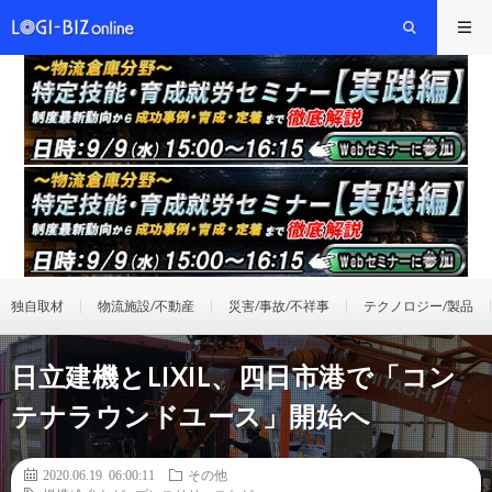
独自取材
物流施設/不動産
災害/事故/不祥事
テクノロジー/製品
日立建機とLIXIL、四日市港で「コン
テナラウンドユース」開始へ
2020.06.19 06:00:11
その他