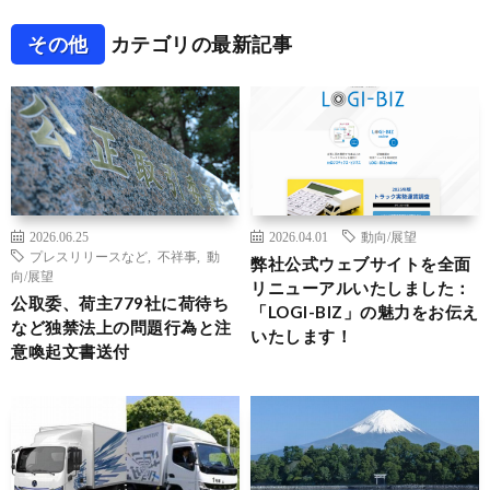
その他
カテゴリの最新記事
2026.06.25
2026.04.01
動向/展望
プレスリリースなど
,
不祥事
,
動
弊社公式ウェブサイトを全面
向/展望
リニューアルいたしました：
公取委、荷主779社に荷待ち
「LOGI-BIZ」の魅力をお伝え
など独禁法上の問題行為と注
いたします！
意喚起文書送付