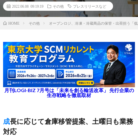
2022.06.08 09:19:19
その他
プレスリリースなど
その他
オープンロジ、冷凍・冷蔵商品の保管・出荷担う「低
HOME
月刊LOGI-BIZ 7月号は「未来を創る輸送改革」 先行企業の
生存戦略を徹底取材
成長に応じて倉庫移管提案、土曜日も業務
対応