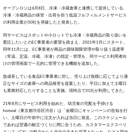
オープンロジは6月8日、冷凍・冷蔵倉庫と連携して提供している、
冷凍・冷蔵商品の保管・出荷を担う低温フルフィルメントサービス
の利用企業が30社を突破したと発表した。
同サービスはスポットや小ロットでも冷凍・冷蔵商品の取り扱いを
委託したいとのEC事業者の要望を踏まえ、2021年1月にスタート。
同年11月には、EC事業者が商品の賞味期限管理や取り扱う温度帯
（常温、定温、冷蔵、冷凍）の指定・管理を、同サービス利用者向
けの管理画面で一元的に管理できる機能を追加した。
急成長している食品EC事業者に対し、売り上げ規模に応じてより適
正なサイズの倉庫への商品移管を提案したり、平日に加えて土曜日
も業務対応したりすることも実施。現時点で31社が利用してきた。
21年8月にサービス利用を始めた、幼児食の宅配を手掛ける
homeal（東京都渋谷区渋谷）は「金曜日にキャンペーンの告知を行
い、土曜日の午前中に注文が入れば当日に発送。このスケジュール
であれば翌週の献立づくりに間に合うため、カスタマーエクスペリ
エンス（CX）の観点からも当社の大きな武器となった」などと同サ