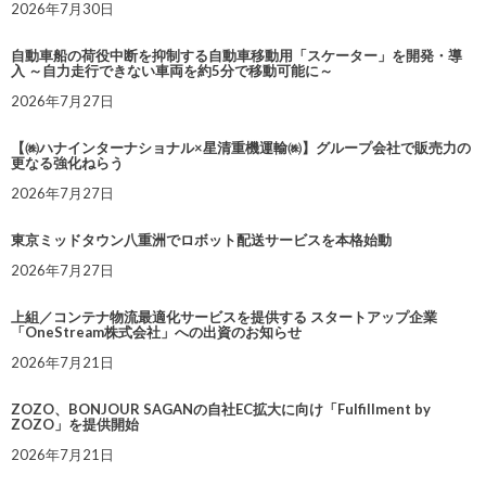
2026年7月30日
自動車船の荷役中断を抑制する自動車移動用「スケーター」を開発・導
入 ～自力走行できない車両を約5分で移動可能に～
2026年7月27日
【㈱ハナインターナショナル×星清重機運輸㈱】グループ会社で販売力の
更なる強化ねらう
2026年7月27日
東京ミッドタウン八重洲でロボット配送サービスを本格始動
2026年7月27日
上組／コンテナ物流最適化サービスを提供する スタートアップ企業
「OneStream株式会社」への出資のお知らせ
2026年7月21日
ZOZO、BONJOUR SAGANの自社EC拡大に向け「Fulfillment by
ZOZO」を提供開始
2026年7月21日