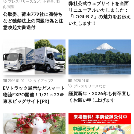
プレスリリースなど
,
不祥事
,
動
弊社公式ウェブサイトを全面
向/展望
リニューアルいたしました：
公取委、荷主779社に荷待ち
「LOGI-BIZ」の魅力をお伝え
など独禁法上の問題行為と注
いたします！
意喚起文書送付
2026.01.09
タイアップ2
2026.01.01
プレスリリースなど
EVトラック展示などスマート
謹賀新年・2026年も何卒宜し
物流EXPO開催！1/21～23＠
くお願い申し上げます
東京ビッグサイト[PR]