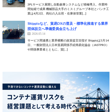
3PLサービス展開し自動倉庫システムなど積極導入、作業時
間短縮で成果 機械部品大手のミスミグループ本社とパンチ工
業は4月2日、両社の入出荷・在庫保管業[…]
Shippioなど、貿易DXの普及・標準化推進する業界
団体設立へ準備委員会立ち上げ
2026.05.14
サービス間連携と業界横断の政策提言目指す Shippioは5月14
日、一般財団法人日本貿易関係手続簡易化協会（JASTPRO）
や関係事業者とともに、貿[…]