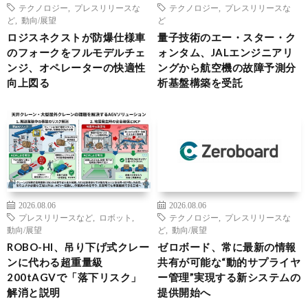
テクノロジー
,
プレスリリースな
テクノロジー
,
プレスリリースな
ど
,
動向/展望
ど
ロジスネクストが防爆仕様車
量子技術のエー・スター・ク
のフォークをフルモデルチェ
ォンタム、JALエンジニアリ
ンジ、オペレーターの快適性
ングから航空機の故障予測分
向上図る
析基盤構築を受託
2026.08.06
2026.08.06
プレスリリースなど
,
ロボット
,
テクノロジー
,
プレスリリースな
動向/展望
ど
,
動向/展望
ROBO-HI、吊り下げ式クレー
ゼロボード、常に最新の情報
ンに代わる超重量級
共有が可能な“動的サプライヤ
200tAGVで「落下リスク」
ー管理”実現する新システムの
解消と説明
提供開始へ