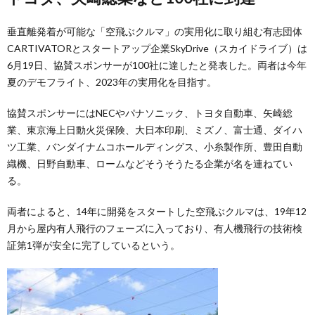
垂直離発着が可能な「空飛ぶクルマ」の実用化に取り組む有志団体
CARTIVATORとスタートアップ企業SkyDrive（スカイドライブ）は
6月19日、協賛スポンサーが100社に達したと発表した。両者は今年
夏のデモフライト、2023年の実用化を目指す。
協賛スポンサーにはNECやパナソニック、トヨタ自動車、矢崎総
業、東京海上日動火災保険、大日本印刷、ミズノ、富士通、ダイハ
ツ工業、バンダイナムコホールディングス、小糸製作所、豊田自動
織機、日野自動車、ロームなどそうそうたる企業が名を連ねてい
る。
両者によると、14年に開発をスタートした空飛ぶクルマは、19年12
月から屋内有人飛行のフェーズに入っており、有人機飛行の技術検
証第1弾が安全に完了しているという。