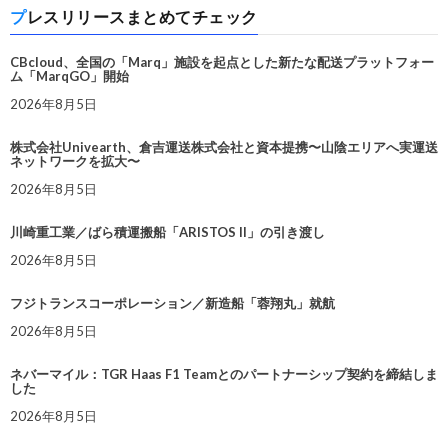
プレスリリースまとめてチェック
CBcloud、全国の「Marq」施設を起点とした新たな配送プラットフォー
ム「MarqGO」開始
2026年8月5日
株式会社Univearth、倉吉運送株式会社と資本提携〜山陰エリアへ実運送
ネットワークを拡大〜
2026年8月5日
川崎重工業／ばら積運搬船「ARISTOS II」の引き渡し
2026年8月5日
フジトランスコーポレーション／新造船「蓉翔丸」就航
2026年8月5日
ネバーマイル：TGR Haas F1 Teamとのパートナーシップ契約を締結しま
した
2026年8月5日