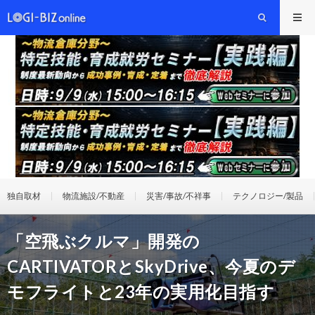
独自取材
物流施設/不動産
災害/事故/不祥事
テクノロジー/製品
「空飛ぶクルマ」開発の
CARTIVATORとSkyDrive、今夏のデ
モフライトと23年の実用化目指す