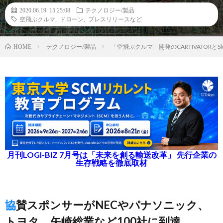
2020.06.19 15:25:08
テクノロジー/製品
空飛ぶクルマ
,
ドローン
,
プレスリリースなど
テクノロジー/製品
「空飛ぶクルマ」開発のCARTIVATORと
HOME
月刊LOGI-BIZ 7月号は「未来を創る輸送改革」 先行企業の
生存戦略を徹底取材
協賛スポンサーがNECやパナソニック、
トヨタ、矢崎総業など100社に到達