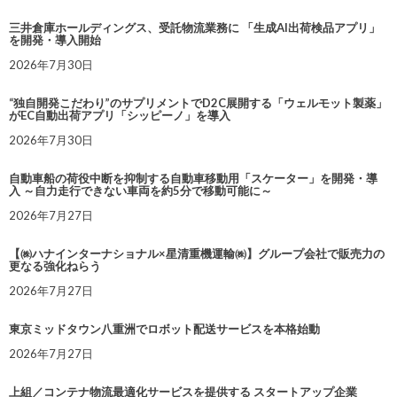
三井倉庫ホールディングス、受託物流業務に 「生成AI出荷検品アプリ」
を開発・導入開始
2026年7月30日
“独自開発こだわり”のサプリメントでD2C展開する「ウェルモット製薬」
がEC自動出荷アプリ「シッピーノ」を導入
2026年7月30日
自動車船の荷役中断を抑制する自動車移動用「スケーター」を開発・導
入 ～自力走行できない車両を約5分で移動可能に～
2026年7月27日
【㈱ハナインターナショナル×星清重機運輸㈱】グループ会社で販売力の
更なる強化ねらう
2026年7月27日
東京ミッドタウン八重洲でロボット配送サービスを本格始動
2026年7月27日
上組／コンテナ物流最適化サービスを提供する スタートアップ企業