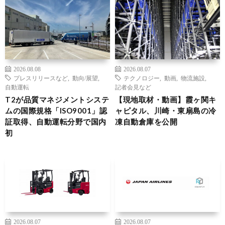
2026.08.08
2026.08.07
プレスリリースなど
,
動向/展望
,
テクノロジー
,
動画
,
物流施設
,
自動運転
記者会見など
T2が品質マネジメントシステ
【現地取材・動画】霞ヶ関キ
ムの国際規格「ISO9001」認
ャピタル、川崎・東扇島の冷
証取得、自動運転分野で国内
凍自動倉庫を公開
初
2026.08.07
2026.08.07