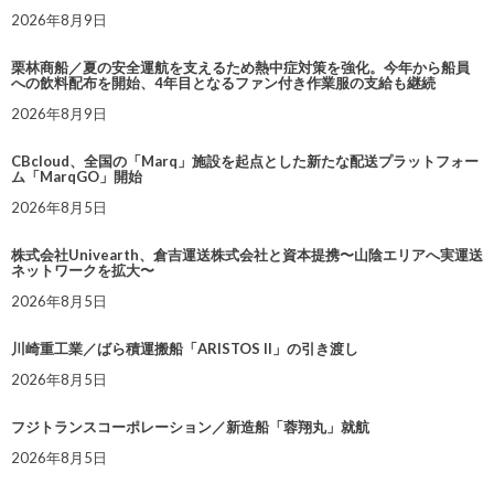
2026年8月9日
栗林商船／夏の安全運航を支えるため熱中症対策を強化。今年から船員
への飲料配布を開始、4年目となるファン付き作業服の支給も継続
2026年8月9日
CBcloud、全国の「Marq」施設を起点とした新たな配送プラットフォー
ム「MarqGO」開始
2026年8月5日
株式会社Univearth、倉吉運送株式会社と資本提携〜山陰エリアへ実運送
ネットワークを拡大〜
2026年8月5日
川崎重工業／ばら積運搬船「ARISTOS II」の引き渡し
2026年8月5日
フジトランスコーポレーション／新造船「蓉翔丸」就航
2026年8月5日