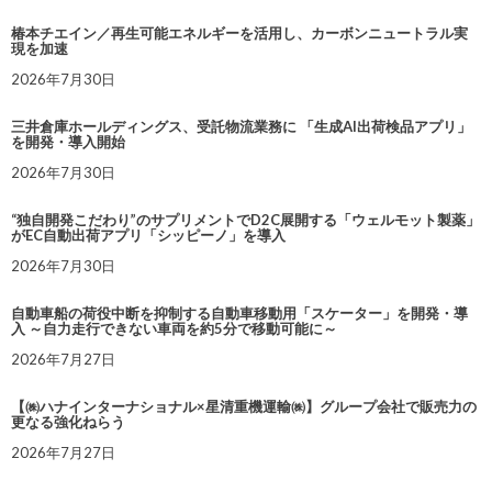
椿本チエイン／再生可能エネルギーを活用し、カーボンニュートラル実
現を加速
2026年7月30日
三井倉庫ホールディングス、受託物流業務に 「生成AI出荷検品アプリ」
を開発・導入開始
2026年7月30日
“独自開発こだわり”のサプリメントでD2C展開する「ウェルモット製薬」
がEC自動出荷アプリ「シッピーノ」を導入
2026年7月30日
自動車船の荷役中断を抑制する自動車移動用「スケーター」を開発・導
入 ～自力走行できない車両を約5分で移動可能に～
2026年7月27日
【㈱ハナインターナショナル×星清重機運輸㈱】グループ会社で販売力の
更なる強化ねらう
2026年7月27日