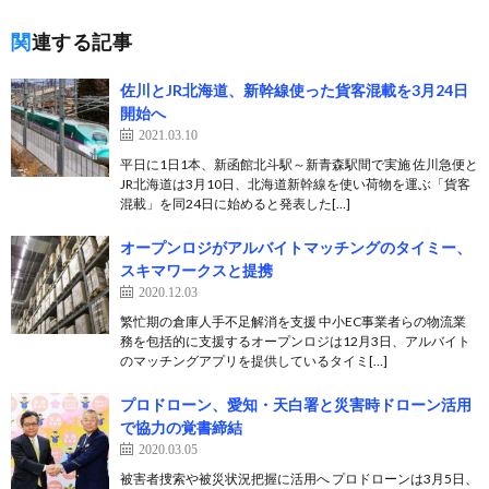
関連する記事
佐川とJR北海道、新幹線使った貨客混載を3月24日
開始へ
2021.03.10
平日に1日1本、新函館北斗駅～新青森駅間で実施 佐川急便と
JR北海道は3月10日、北海道新幹線を使い荷物を運ぶ「貨客
混載」を同24日に始めると発表した[…]
オープンロジがアルバイトマッチングのタイミー、
スキマワークスと提携
2020.12.03
繁忙期の倉庫人手不足解消を支援 中小EC事業者らの物流業
務を包括的に支援するオープンロジは12月3日、アルバイト
のマッチングアプリを提供しているタイミ[…]
プロドローン、愛知・天白署と災害時ドローン活用
で協力の覚書締結
2020.03.05
被害者捜索や被災状況把握に活用へ プロドローンは3月5日、