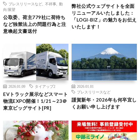
プレスリリースなど
,
不祥事
,
動
弊社公式ウェブサイトを全面
向/展望
リニューアルいたしました：
公取委、荷主779社に荷待ち
「LOGI-BIZ」の魅力をお伝え
など独禁法上の問題行為と注
いたします！
意喚起文書送付
2026.01.09
タイアップ2
2026.01.01
プレスリリースなど
EVトラック展示などスマート
謹賀新年・2026年も何卒宜し
物流EXPO開催！1/21～23＠
くお願い申し上げます
東京ビッグサイト[PR]