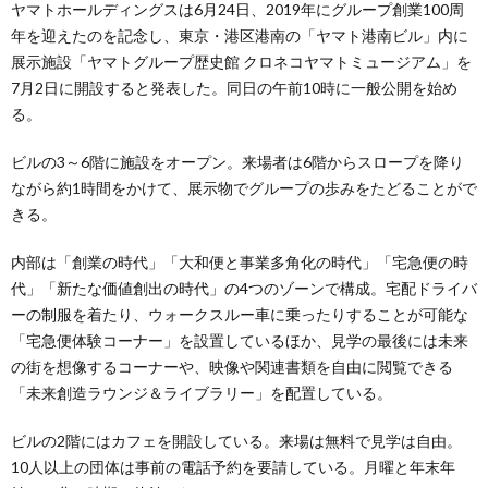
ヤマトホールディングスは6月24日、2019年にグループ創業100周
年を迎えたのを記念し、東京・港区港南の「ヤマト港南ビル」内に
展示施設「ヤマトグループ歴史館 クロネコヤマトミュージアム」を
7月2日に開設すると発表した。同日の午前10時に一般公開を始め
る。
ビルの3～6階に施設をオープン。来場者は6階からスロープを降り
ながら約1時間をかけて、展示物でグループの歩みをたどることがで
きる。
内部は「創業の時代」「大和便と事業多角化の時代」「宅急便の時
代」「新たな価値創出の時代」の4つのゾーンで構成。宅配ドライバ
ーの制服を着たり、ウォークスルー車に乗ったりすることが可能な
「宅急便体験コーナー」を設置しているほか、見学の最後には未来
の街を想像するコーナーや、映像や関連書類を自由に閲覧できる
「未来創造ラウンジ＆ライブラリー」を配置している。
ビルの2階にはカフェを開設している。来場は無料で見学は自由。
10人以上の団体は事前の電話予約を要請している。月曜と年末年