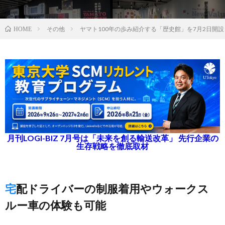
その他
ヤマト100年の歩み紹介する「歴史館」を7月2日開設
HOME
月刊LOGI-BIZ 7月号は「未来を創る輸送改革」 先行企業の
生存戦略を徹底取材
宅配ドライバーの制服着用やウォークス
ルー車の体験も可能