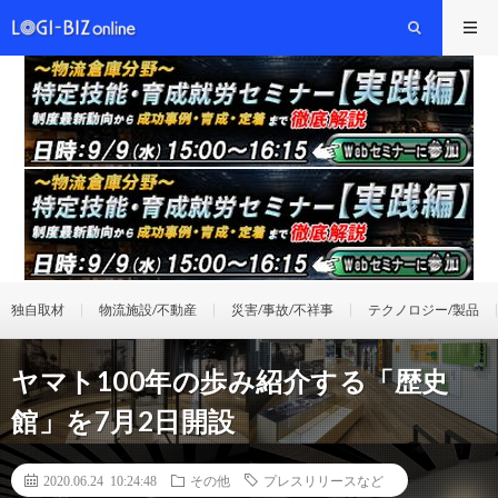
独自取材
物流施設/不動産
災害/事故/不祥事
テクノロジー/製品
ヤマト100年の歩み紹介する「歴史
館」を7月2日開設
2020.06.24 10:24:48
その他
プレスリリースなど