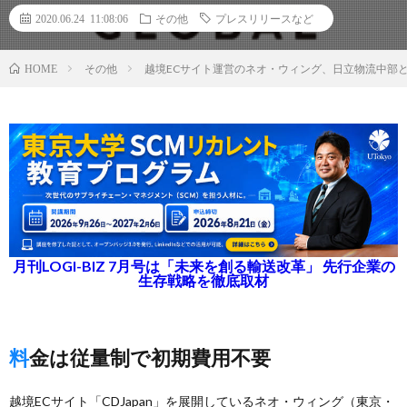
2020.06.24 11:08:06
その他
プレスリリースなど
その他
越境ECサイト運営のネオ・ウィング、日立物流中部
HOME
月刊LOGI-BIZ 7月号は「未来を創る輸送改革」 先行企業の
生存戦略を徹底取材
料金は従量制で初期費用不要
越境ECサイト「CDJapan」を展開しているネオ・ウィング（東京・