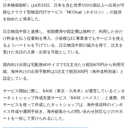
日本橋堀留町）は6月23日、日本を含む世界150カ国以上へ出荷が可
能なクラウド型物流代行サービス「NEOlogi（ネオロジ）」の提供
を始めたと発表した。
日立物流中部と連携し、初期費用や固定費は無料で、利用した分だ
け料金を払う従量制を導入。小規模なEC事業者でもサービスを使え
るようハードルを下げている。日立物流中部の協力を得て、注文を
受けた当日の入庫・出荷を可能としている。
国内向け出荷は宅配便60サイズで1注文当たり税別670円から利用可
能。海外向けの出荷手数料は1注文で税別300円（海外送料別途）と
設定している。
サービス開始に際し、BASE（東京・六本木）が運営しているインタ
ーネットショップ作成支援サービス「BASE（ベイス）」と連携。同
サービスを使って作成したネットショップは、海外発送時のインボ
イス作成や通関手続き、海外顧客からの問い合わせ対応などのサポ
ートを一括して受けられるにした。