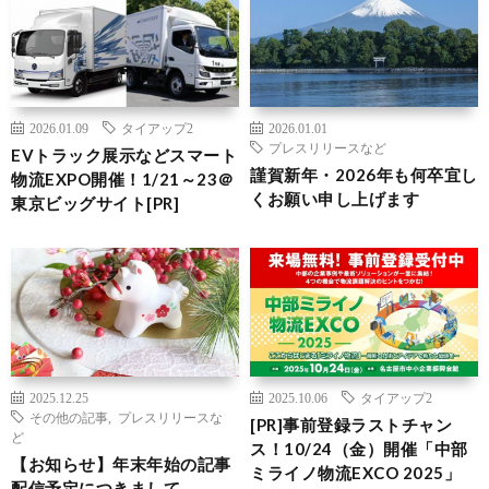
2026.01.09
タイアップ2
2026.01.01
プレスリリースなど
EVトラック展示などスマート
謹賀新年・2026年も何卒宜し
物流EXPO開催！1/21～23＠
くお願い申し上げます
東京ビッグサイト[PR]
2025.12.25
2025.10.06
タイアップ2
その他の記事
,
プレスリリースな
[PR]事前登録ラストチャン
ど
ス！10/24（金）開催「中部
【お知らせ】年末年始の記事
ミライノ物流EXCO 2025」
配信予定につきまして