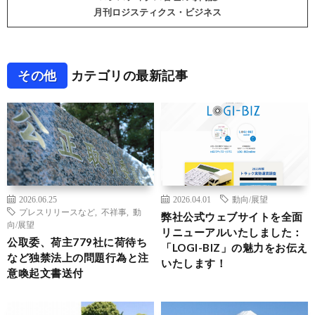
月刊ロジスティクス・ビジネス
その他
カテゴリの最新記事
2026.06.25
2026.04.01
動向/展望
プレスリリースなど
,
不祥事
,
動
弊社公式ウェブサイトを全面
向/展望
リニューアルいたしました：
公取委、荷主779社に荷待ち
「LOGI-BIZ」の魅力をお伝え
など独禁法上の問題行為と注
いたします！
意喚起文書送付