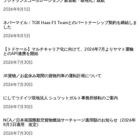
フジトランスコーポレーション／新造船「蓉翔丸」就航
2026年8月5日
ネバーマイル：TGR Haas F1 Teamとのパートナーシップ契約を締結しま
した
2026年8月5日
【トドケール】マルチキャリア化に向けて、2026年7月よりヤマト運輸
とのAPI連携を開始
2026年7月30日
JR貨物／お盆休み期間の貨物列車の運転計画について
2026年7月30日
にしてつドイツ現地法人 シュツットガルト事務所移転のご案内
2026年7月30日
NCA／日本発国際航空貨物燃油サーチャージ適用額のお知らせ（2026年
8月1日適用 改定）
2026年7月30日