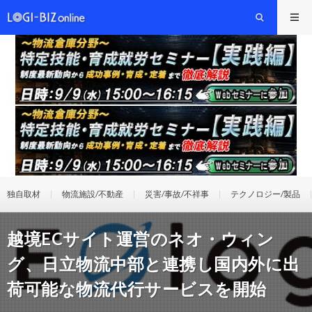
独自取材
物流施設/不動産
災害/事故/不祥事
テクノロジー/製品
越境ECサイト運営のネオ・ウィン
グ、日立物流中部と連携し国内外に出
荷可能な物流代行サービスを開始