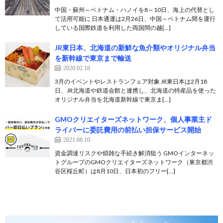
中国・蘇州～ベトナム・ハノイを8～10日、海上の代替とし
て活用可能に 日本通運は2月26日、中国～ベトナム間を運行
している国際鉄道を利用した両国間の越[…]
JR東日本、北海道の新鮮な魚介類やオリジナル弁当
を新幹線で東京まで輸送
2020.02.18
3月のイベントやレストランフェア対象 JR東日本は2月18
日、JR北海道や鉄道会館と連携し、北海道の特産品を使った
オリジナル弁当を北海道新幹線で東京ま[…]
GMOクリエイターズネットワーク、個人事業主ド
ライバーに委託費用の前払い担保サービス開始
2021.08.10
資金調達リスクや煩雑な手続き解消狙う GMOインターネッ
トグループのGMOクリエイターズネットワーク（東京都渋
谷区桜丘町）は8月10日、日本初のフリー[…]