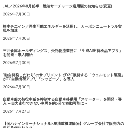
JAL／2026年8月前半 燃油サーチャージ適用額のお知らせ(変更)
2026年7月30日
椿本チエイン／再生可能エネルギーを活用し、カーボンニュートラル実
現を加速
2026年7月30日
三井倉庫ホールディングス、受託物流業務に 「生成AI出荷検品アプリ」
を開発・導入開始
2026年7月30日
“独自開発こだわり”のサプリメントでD2C展開する「ウェルモット製薬」
がEC自動出荷アプリ「シッピーノ」を導入
2026年7月30日
自動車船の荷役中断を抑制する自動車移動用「スケーター」を開発・導
入 ～自力走行できない車両を約5分で移動可能に～
2026年7月27日
【㈱ハナインターナショナル×星清重機運輸㈱】グループ会社で販売力の
更なる強化ねらう