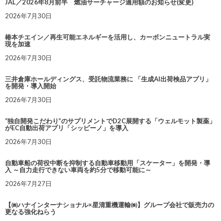
JAL／2026年8月前半 燃油サーチャージ適用額のお知らせ(変更)
2026年7月30日
椿本チエイン／再生可能エネルギーを活用し、カーボンニュートラル実
現を加速
2026年7月30日
三井倉庫ホールディングス、受託物流業務に 「生成AI出荷検品アプリ」
を開発・導入開始
2026年7月30日
“独自開発こだわり”のサプリメントでD2C展開する「ウェルモット製薬」
がEC自動出荷アプリ「シッピーノ」を導入
2026年7月30日
自動車船の荷役中断を抑制する自動車移動用「スケーター」を開発・導
入 ～自力走行できない車両を約5分で移動可能に～
2026年7月27日
【㈱ハナインターナショナル×星清重機運輸㈱】グループ会社で販売力の
更なる強化ねらう