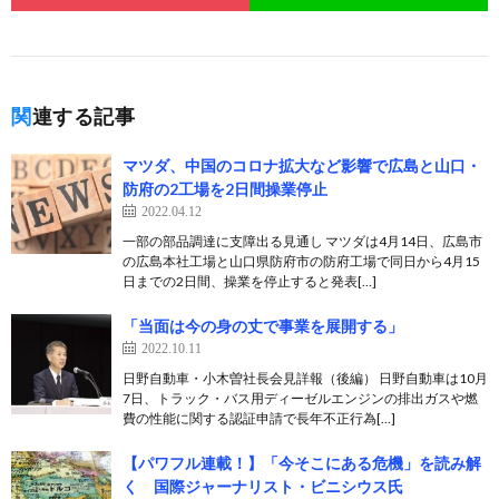
関連する記事
マツダ、中国のコロナ拡大など影響で広島と山口・
防府の2工場を2日間操業停止
2022.04.12
一部の部品調達に支障出る見通し マツダは4月14日、広島市
の広島本社工場と山口県防府市の防府工場で同日から4月15
日までの2日間、操業を停止すると発表[…]
「当面は今の身の丈で事業を展開する」
2022.10.11
日野自動車・小木曽社長会見詳報（後編） 日野自動車は10月
7日、トラック・バス用ディーゼルエンジンの排出ガスや燃
費の性能に関する認証申請で長年不正行為[…]
【パワフル連載！】「今そこにある危機」を読み解
く 国際ジャーナリスト・ビニシウス氏