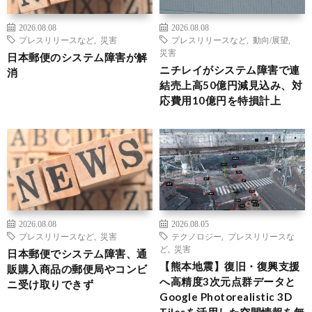
2026.08.08
2026.08.08
プレスリリースなど
,
災害
プレスリリースなど
,
動向/展望
,
災害
日本郵便のシステム障害が解
ニチレイがシステム障害で連
消
結売上高50億円減見込み、対
応費用10億円を特損計上
2026.08.08
2026.08.05
プレスリリースなど
,
災害
テクノロジー
,
プレスリリースな
ど
,
災害
日本郵便でシステム障害、通
【熊本地震】復旧・復興支援
販購入商品の郵便局やコンビ
へ高精度3次元点群データと
ニ受け取りできず
Google Photorealistic 3D