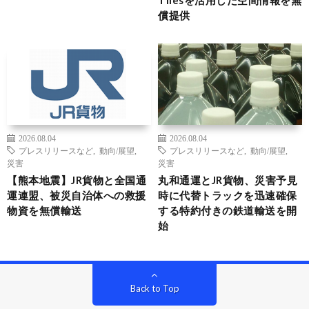
Tilesを活用した空間情報を無
償提供
2026.08.04
2026.08.04
プレスリリースなど
,
動向/展望
,
プレスリリースなど
,
動向/展望
,
災害
災害
【熊本地震】JR貨物と全国通
丸和通運とJR貨物、災害予見
運連盟、被災自治体への救援
時に代替トラックを迅速確保
物資を無償輸送
する特約付きの鉄道輸送を開
始
Back to Top