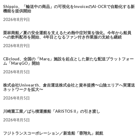
Shippio、「輸送中の商品」の可視化をInvoiceのAI-OCRで自動化する新
機能を提供開始
2026年8月9日
栗林商船／夏の安全運航を支えるため熱中症対策を強化。今年から船員
への飲料配布を開始、4年目となるファン付き作業服の支給も継続
2026年8月9日
CBcloud、全国の「Marq」施設を起点とした新たな配送プラットフォー
ム「MarqGO」開始
2026年8月5日
株式会社Univearth、倉吉運送株式会社と資本提携〜山陰エリアへ実運送
ネットワークを拡大〜
2026年8月5日
川崎重工業／ばら積運搬船「ARISTOS II」の引き渡し
2026年8月5日
フジトランスコーポレーション／新造船「蓉翔丸」就航