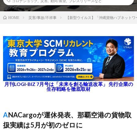
コロナショック
,
災害
,
動向/展望
,
プレスリリースなど
災害/事故/不祥事
【新型ウイルス】「沖縄貨物ハブネットワ
HOME
月刊LOGI-BIZ 7月号は「未来を創る輸送改革」 先行企業の
生存戦略を徹底取材
ANACargoが運休発表、那覇空港の貨物取
扱実績は5月が初のゼロに