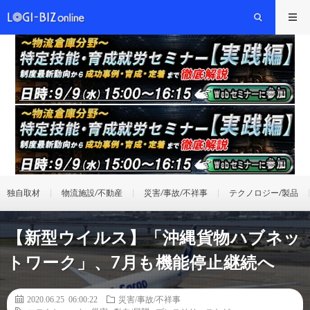
独自取材
物流施設/不動産
災害/事故/不祥事
テクノロジー/製品
【新型ウイルス】「沖縄貨物ハブネッ
トワーク」、7月も機能停止継続へ
2020.06.25 06:00:22
災害/事故/不祥事