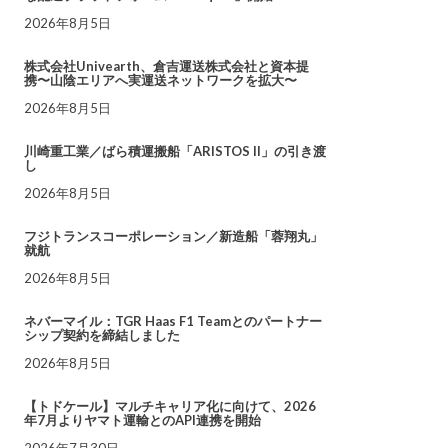
2026年8月5日
株式会社Univearth、倉吉運送株式会社と資本提
携〜山陰エリアへ実運送ネットワークを拡大〜
2026年8月5日
川崎重工業／ばら積運搬船「ARISTOS II」の引き渡
し
2026年8月5日
フジトランスコーポレーション／新造船「蓉翔丸」
就航
2026年8月5日
ネバーマイル：TGR Haas F1 Teamとのパートナー
シップ契約を締結しました
2026年8月5日
【トドケール】マルチキャリア化に向けて、2026
年7月よりヤマト運輸とのAPI連携を開始
2026年7月30日