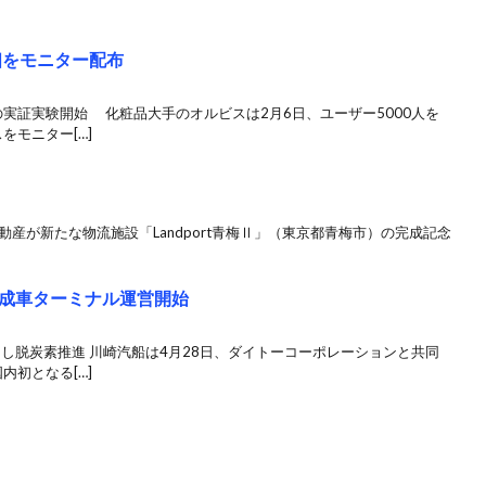
個をモニター配布
実証実験開始 化粧品大手のオルビスは2月6日、ユーザー5000人を
をモニター[…]
産が新たな物流施設「Landport青梅Ⅱ」（東京都青梅市）の完成記念
成車ターミナル運営開始
用し脱炭素推進 川崎汽船は4月28日、ダイトーコーポレーションと共同
内初となる[…]