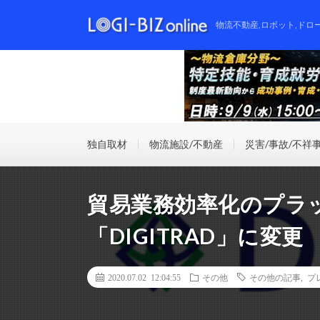
物流不動産,ロボット,ドロ
独自取材
物流施設/不動産
災害/事故/不祥
貿易業務効率化のプラ
「DIGITRAD」に変更
2020.07.02 12:04:55
その他
その他の記事
,
プ