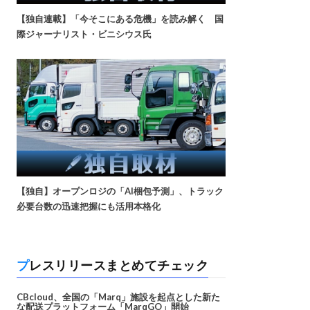
【独自連載】「今そこにある危機」を読み解く 国
際ジャーナリスト・ビニシウス氏
【独自】オープンロジの「AI梱包予測」、トラック
必要台数の迅速把握にも活用本格化
プレスリリースまとめてチェック
CBcloud、全国の「Marq」施設を起点とした新た
な配送プラットフォーム「MarqGO」開始