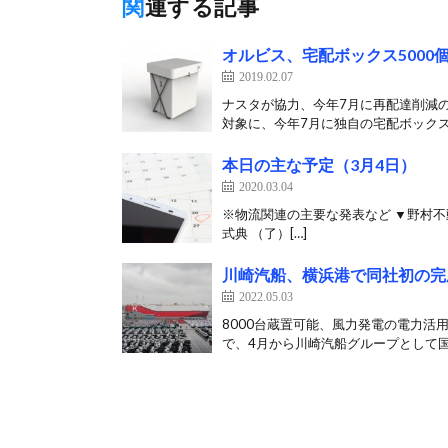
関連する記事
オルビス、宅配ボックス5000
2019.02.07
ナスタが協力、今年7月に再配達削減の
対象に、今年7月に独自の宅配ボックス
本日の主な予定（3月4日）
2020.03.04
※物流関連の主要な発表など ▼野村不動
式典 （了）[…]
川崎汽船、横浜港で同社初の完
2022.05.03
8000台蔵置可能、風力発電の電力活
で、4月から川崎汽船グループとして国