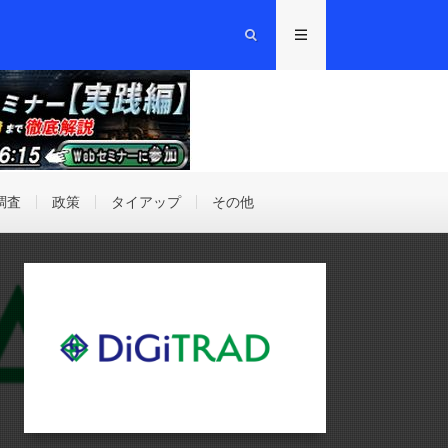
調査
政策
タイアップ
その他