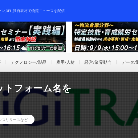
ーン,3PL,独自取材で物流ニュースを配信
事
テクノロジー/製品
雇用/人材
経営/業界動向
データ/
ットフォーム名を
レスリリースなど