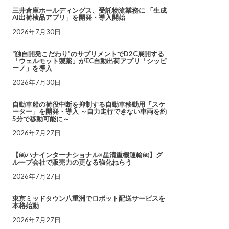
三井倉庫ホールディングス、受託物流業務に 「生成
AI出荷検品アプリ」を開発・導入開始
2026年7月30日
“独自開発こだわり”のサプリメントでD2C展開する
「ウェルモット製薬」がEC自動出荷アプリ「シッピ
ーノ」を導入
2026年7月30日
自動車船の荷役中断を抑制する自動車移動用「スケ
ーター」を開発・導入 ～自力走行できない車両を約
5分で移動可能に～
2026年7月27日
【㈱ハナインターナショナル×星清重機運輸㈱】グ
ループ会社で販売力の更なる強化ねらう
2026年7月27日
東京ミッドタウン八重洲でロボット配送サービスを
本格始動
2026年7月27日