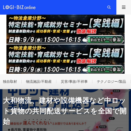
独自取材
物流施設/不動産
災害/事故/不祥事
テクノロジー/製品
大和物流、建材や設備機器など中ロッ
ト貨物の共同配送サービスを全国で開
始