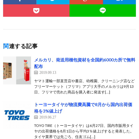
関連する記事
メルカリ、発送用梱包資材を全国約6000カ所で無料
配布
2019.09.13
ヤマト運輸一部直営店や書店、幼稚園、クリーニング店など
フリーマーケット（フリマ）アプリ大手のメルカリは9月13
日、フリマで売れた商品を購入者に発送す[…]
トーヨータイヤが物流費高騰で8月から国内出荷価
格を3%値上げ
2019.06.27
TOYO TIRE（トーヨータイヤ）は6月27日、国内市販用タイ
ヤの出荷価格を8月1日から平均3％値上げすると発表した。
タイヤ業界では先ごろ、住友ゴム[…]