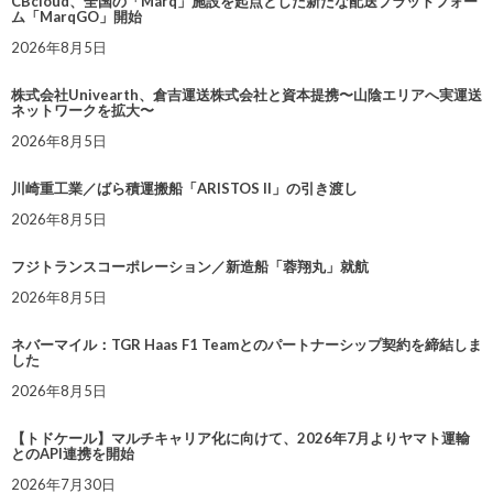
CBcloud、全国の「Marq」施設を起点とした新たな配送プラットフォー
ム「MarqGO」開始
2026年8月5日
株式会社Univearth、倉吉運送株式会社と資本提携〜山陰エリアへ実運送
ネットワークを拡大〜
2026年8月5日
川崎重工業／ばら積運搬船「ARISTOS II」の引き渡し
2026年8月5日
フジトランスコーポレーション／新造船「蓉翔丸」就航
2026年8月5日
ネバーマイル：TGR Haas F1 Teamとのパートナーシップ契約を締結しま
した
2026年8月5日
【トドケール】マルチキャリア化に向けて、2026年7月よりヤマト運輸
とのAPI連携を開始
2026年7月30日