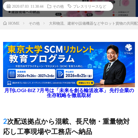
2020.07.03 11:38:44
その他
プレスリリースなど
その他
大和物流、建材や設備機器など中ロット貨物の共同配
HOME
月刊LOGI-BIZ 7月号は「未来を創る輸送改革」 先行企業の
生存戦略を徹底取材
2次配送拠点から混載、長尺物・重量物対
応し工事現場や工務店へ納品