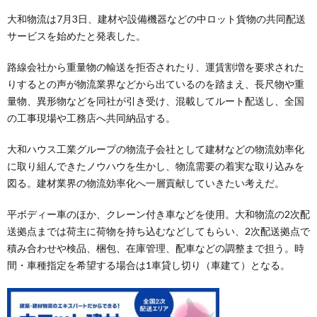
大和物流は7月3日、建材や設備機器などの中ロット貨物の共同配送
サービスを始めたと発表した。
路線会社から重量物の輸送を拒否されたり、運賃割増を要求された
りするとの声が物流業界などから出ているのを踏まえ、長尺物や重
量物、異形物などを同社が引き受け、混載してルート配送し、全国
の工事現場や工務店へ共同納品する。
大和ハウス工業グループの物流子会社として建材などの物流効率化
に取り組んできたノウハウを生かし、物流需要の着実な取り込みを
図る。建材業界の物流効率化へ一層貢献していきたい考えだ。
平ボディー車のほか、クレーン付き車などを使用。大和物流の2次配
送拠点までは荷主に荷物を持ち込むなどしてもらい、2次配送拠点で
積み合わせや検品、梱包、在庫管理、配車などの調整まで担う。時
間・車種指定を希望する場合は1車貸し切り（車建て）となる。