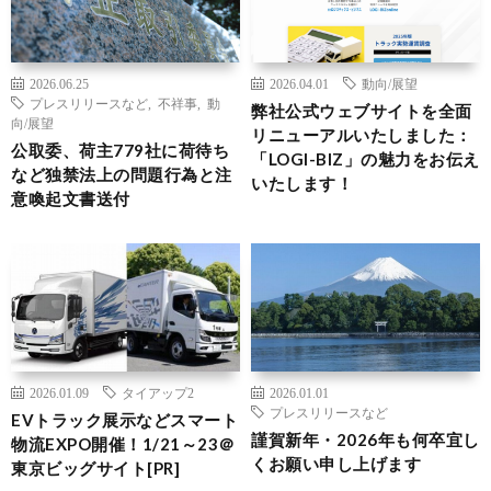
2026.06.25
2026.04.01
動向/展望
プレスリリースなど
,
不祥事
,
動
弊社公式ウェブサイトを全面
向/展望
リニューアルいたしました：
公取委、荷主779社に荷待ち
「LOGI-BIZ」の魅力をお伝え
など独禁法上の問題行為と注
いたします！
意喚起文書送付
2026.01.09
タイアップ2
2026.01.01
プレスリリースなど
EVトラック展示などスマート
謹賀新年・2026年も何卒宜し
物流EXPO開催！1/21～23＠
くお願い申し上げます
東京ビッグサイト[PR]