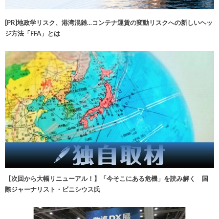
[PR]地政学リスク、港湾混雑…コンテナ運賃の変動リスクへの新しいヘッ
ジ方法「FFA」とは
【次回から大幅リニューアル！】「今そこにある危機」を読み解く 国
際ジャーナリスト・ビニシウス氏