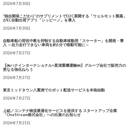
2026年7月30日
“独自開発こだわり”のサプリメントでD2C展開する「ウェルモット製薬」
がEC自動出荷アプリ「シッピーノ」を導入
2026年7月30日
自動車船の荷役中断を抑制する自動車移動用「スケーター」を開発・導
入 ～自力走行できない車両を約5分で移動可能に～
2026年7月27日
【㈱ハナインターナショナル×星清重機運輸㈱】グループ会社で販売力の
更なる強化ねらう
2026年7月27日
東京ミッドタウン八重洲でロボット配送サービスを本格始動
2026年7月27日
上組／コンテナ物流最適化サービスを提供する スタートアップ企業
「OneStream株式会社」への出資のお知らせ
2026年7月21日