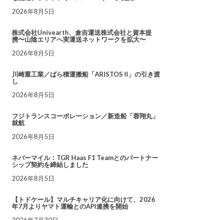
2026年8月5日
株式会社Univearth、倉吉運送株式会社と資本提
携〜山陰エリアへ実運送ネットワークを拡大〜
2026年8月5日
川崎重工業／ばら積運搬船「ARISTOS II」の引き渡
し
2026年8月5日
フジトランスコーポレーション／新造船「蓉翔丸」
就航
2026年8月5日
ネバーマイル：TGR Haas F1 Teamとのパートナー
シップ契約を締結しました
2026年8月5日
【トドケール】マルチキャリア化に向けて、2026
年7月よりヤマト運輸とのAPI連携を開始
2026年7月30日