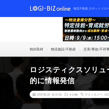
物流不動産,ロボット,ドロ
独自取材
物流施設/不動産
災害/事故/不祥
ロジスティクスソリュ
的に情報発信
2019.08.28 18:35:58
その他
テクノロジー
,
IoT