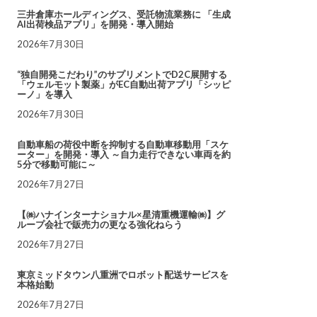
三井倉庫ホールディングス、受託物流業務に 「生成
AI出荷検品アプリ」を開発・導入開始
2026年7月30日
“独自開発こだわり”のサプリメントでD2C展開する
「ウェルモット製薬」がEC自動出荷アプリ「シッピ
ーノ」を導入
2026年7月30日
自動車船の荷役中断を抑制する自動車移動用「スケ
ーター」を開発・導入 ～自力走行できない車両を約
5分で移動可能に～
2026年7月27日
【㈱ハナインターナショナル×星清重機運輸㈱】グ
ループ会社で販売力の更なる強化ねらう
2026年7月27日
東京ミッドタウン八重洲でロボット配送サービスを
本格始動
2026年7月27日