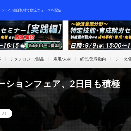
ーン,3PL,独自取材で物流ニュースを配信
事
テクノロジー/製品
雇用/人材
経営/業界動向
データ/
ーションフェア、2日目も積極
,
AI