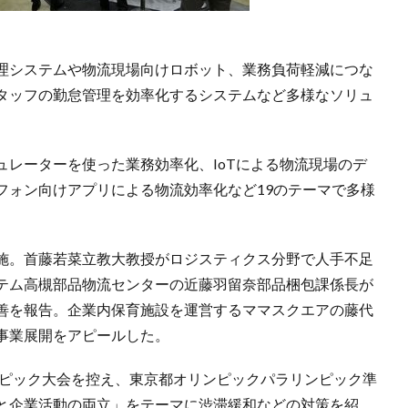
理システムや物流現場向けロボット、業務負荷軽減につな
タッフの勤怠管理を効率化するシステムなど多様なソリュ
レーターを使った業務効率化、IoTによる物流現場のデ
フォン向けアプリによる物流効率化など19のテーマで多様
施。首藤若菜立教大教授がロジスティクス分野で人手不足
テム高槻部品物流センターの近藤羽留奈部品梱包課係長が
善を報告。企業内保育施設を運営するママスクエアの藤代
事業展開をアピールした。
ンピック大会を控え、東京都オリンピックパラリンピック準
と企業活動の両立」をテーマに渋滞緩和などの対策を紹