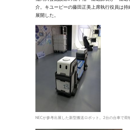
介。キユーピーの藤田正美上席執行役員は持
展開した。
NECが参考出展した新型搬送ロボット。2台の台車で