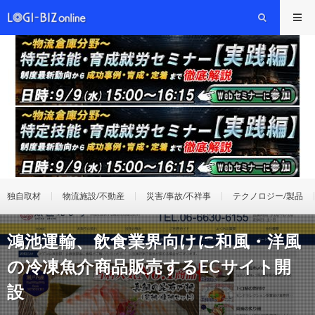
独自取材
物流施設/不動産
災害/事故/不祥事
テクノロジー/製品
鴻池運輸、飲食業界向けに和風・洋風
の冷凍魚介商品販売するECサイト開
設