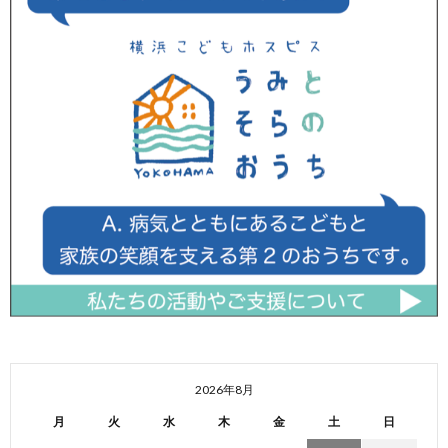
2026年8月
月
火
水
木
金
土
日