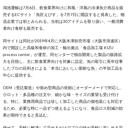
鴻池運輸は7月6日、飲食業界向けに和風・洋風の冷凍魚介商品を販
売するECサイト「魚匠えびす」を7月7日に開設すると発表した。物
流企業では初とみられる。当初は30アイテムを取り扱い、一般消費
者向け食材も販売する。
同サイトは同社が2019年4月に大阪木津卸売市場（大阪市浪速区）
内で開設した高級和食材の加工・輸出拠点「食品加工場 KIZU
process center」が運営。同センターで独自開発した製品の販路拡
大を目指し、主に飲食業界向けを対象に設定。魚の取引に長年従事
したプロの目利きによる「本当においしい新鮮な魚」の半加工品を
中心に提供する。
OEM（受託製造）や留め型商品の依頼にオーダーメードで対応し、
小ロット・多品種の注文や、細かな味・サイズの要望も受け付け
る。特に、業務用商品では珍しく加工した商品の個包装にも対応す
るため、必要な時に一品ずつ使えるようになり、食品ロス削減の効
果が期待できると見込む。
併せて、手軽に解凍して温めるだけでプロの味が手軽に楽しめる完