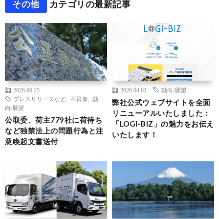
その他
カテゴリの最新記事
2026.06.25
2026.04.01
動向/展望
プレスリリースなど
,
不祥事
,
動
弊社公式ウェブサイトを全面
向/展望
リニューアルいたしました：
公取委、荷主779社に荷待ち
「LOGI-BIZ」の魅力をお伝え
など独禁法上の問題行為と注
いたします！
意喚起文書送付