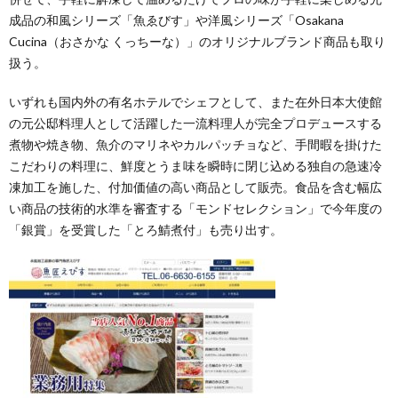
成品の和風シリーズ「魚ゑびす」や洋風シリーズ「Osakana
Cucina（おさかな くっちーな）」のオリジナルブランド商品も取り
扱う。
いずれも国内外の有名ホテルでシェフとして、また在外日本大使館
の元公邸料理人として活躍した一流料理人が完全プロデュースする
煮物や焼き物、魚介のマリネやカルパッチョなど、手間暇を掛けた
こだわりの料理に、鮮度とうま味を瞬時に閉じ込める独自の急速冷
凍加工を施した、付加価値の高い商品として販売。食品を含む幅広
い商品の技術的水準を審査する「モンドセレクション」で今年度の
「銀賞」を受賞した「とろ鯖煮付」も売り出す。