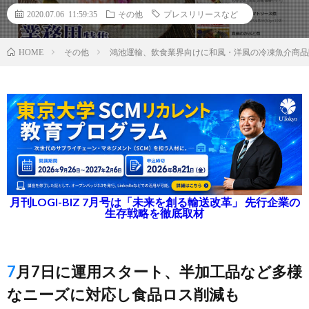
2020.07.06 11:59:35
その他
プレスリリースなど
その他
鴻池運輸、飲食業界向けに和風・洋風の冷凍魚介商品
HOME
月刊LOGI-BIZ 7月号は「未来を創る輸送改革」 先行企業の
生存戦略を徹底取材
7月7日に運用スタート、半加工品など多様
なニーズに対応し食品ロス削減も