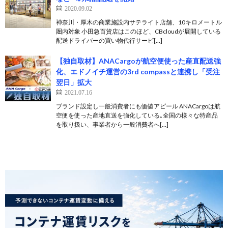
2020.09.02
神奈川・厚木の商業施設内サテライト店舗、10キロメートル
圏内対象 小田急百貨店はこのほど、CBcloudが展開している
配送ドライバーの買い物代行サービ[…]
【独自取材】ANACargoが航空便使った産直配送強
化、エドノイチ運営の3rd compassと連携し「受注
翌日」拡大
2021.07.16
ブランド設定し一般消費者にも価値アピール ANACargoは航
空便を使った産地直送を強化している｡全国の様々な特産品
を取り扱い、事業者から一般消費者へ[…]