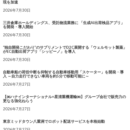
現を加速
2026年7月30日
三井倉庫ホールディングス、受託物流業務に 「生成AI出荷検品アプリ」
を開発・導入開始
2026年7月30日
“独自開発こだわり”のサプリメントでD2C展開する「ウェルモット製薬」
がEC自動出荷アプリ「シッピーノ」を導入
2026年7月30日
自動車船の荷役中断を抑制する自動車移動用「スケーター」を開発・導
入 ～自力走行できない車両を約5分で移動可能に～
2026年7月27日
【㈱ハナインターナショナル×星清重機運輸㈱】グループ会社で販売力の
更なる強化ねらう
2026年7月27日
東京ミッドタウン八重洲でロボット配送サービスを本格始動
2026年7月27日