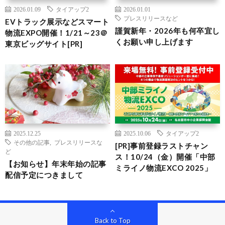
2026.01.09
タイアップ2
2026.01.01
プレスリリースなど
EVトラック展示などスマート
謹賀新年・2026年も何卒宜し
物流EXPO開催！1/21～23＠
くお願い申し上げます
東京ビッグサイト[PR]
2025.12.25
2025.10.06
タイアップ2
その他の記事
,
プレスリリースな
[PR]事前登録ラストチャン
ど
ス！10/24（金）開催「中部
【お知らせ】年末年始の記事
ミライノ物流EXCO 2025」
配信予定につきまして
Back to Top