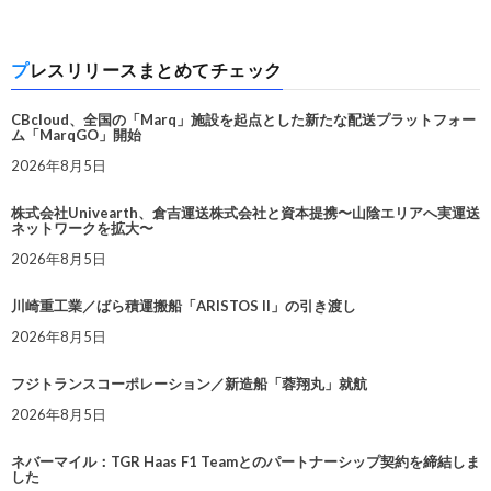
プレスリリースまとめてチェック
CBcloud、全国の「Marq」施設を起点とした新たな配送プラットフォー
ム「MarqGO」開始
2026年8月5日
株式会社Univearth、倉吉運送株式会社と資本提携〜山陰エリアへ実運送
ネットワークを拡大〜
2026年8月5日
川崎重工業／ばら積運搬船「ARISTOS II」の引き渡し
2026年8月5日
フジトランスコーポレーション／新造船「蓉翔丸」就航
2026年8月5日
ネバーマイル：TGR Haas F1 Teamとのパートナーシップ契約を締結しま
した