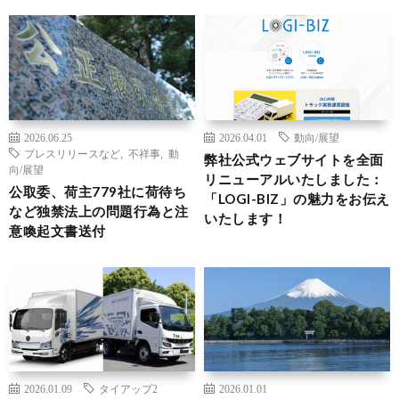
2026.06.25
2026.04.01
動向/展望
プレスリリースなど
,
不祥事
,
動
弊社公式ウェブサイトを全面
向/展望
リニューアルいたしました：
公取委、荷主779社に荷待ち
「LOGI-BIZ」の魅力をお伝え
など独禁法上の問題行為と注
いたします！
意喚起文書送付
2026.01.09
タイアップ2
2026.01.01