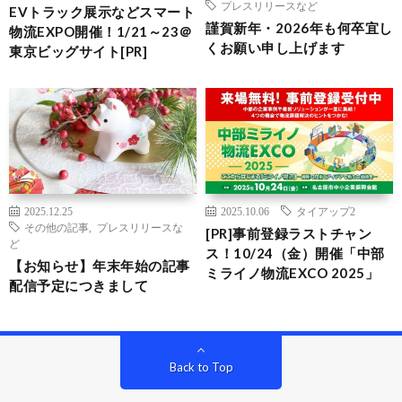
プレスリリースなど
EVトラック展示などスマート
謹賀新年・2026年も何卒宜し
物流EXPO開催！1/21～23＠
くお願い申し上げます
東京ビッグサイト[PR]
2025.12.25
2025.10.06
タイアップ2
その他の記事
,
プレスリリースな
[PR]事前登録ラストチャン
ど
ス！10/24（金）開催「中部
【お知らせ】年末年始の記事
ミライノ物流EXCO 2025」
配信予定につきまして
Back to Top