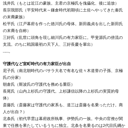
浅井氏（もとは近江の豪族。主君の京極氏を傀儡化、後に追放）
長宗我部氏（平安時代末～鎌倉時代初期頃に土佐へやってきた秦氏
の末裔豪族）
松平氏（江戸幕府を作った徳川氏の母体。新田義貞を出した新田氏
の末裔を自称）
三好氏（乱世に頭角を現し細川氏の有力家臣に。甲斐源氏の傍流の
支流。のちに戦国最初の天下人、三好長慶を輩出）
……。
守護代など室町時代の有力家臣が出自
尼子氏（南北朝時代のバサラ大名で有名な佐々木道誉の子孫、京極
氏の分家）
朝倉氏（斯波氏の守護代を務める重臣）
長尾氏（山内上杉氏の守護代。上杉謙信以降の上杉氏の実質的母
体）
斎藤氏（斎藤家は守護代の家系も、道三は斎藤を名乗っただけ。商
人が出自？）
北条氏（初代早雲は幕府政所執事、伊勢氏の一族。中央の官僚が関
東で任務を果たしているうちに独立。北条を名乗るのは2代目氏綱か