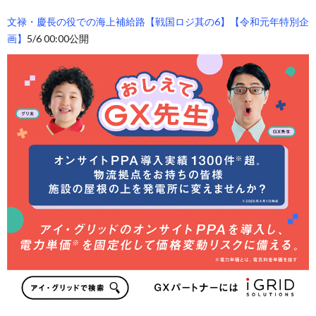
文禄・慶長の役での海上補給路【戦国ロジ其の6】【令和元年特別企
画】
5/6 00:00公開