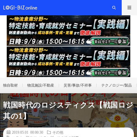
独自取材
物流施設/不動産
災害/事故/不祥事
テクノロジー/製品
戦国時代のロジスティクス【戦国ロジ
其の1】
2019.05.01 00:00:30
その他