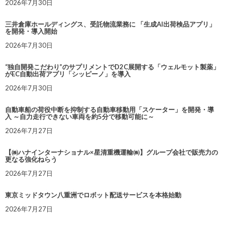
2026年7月30日
三井倉庫ホールディングス、受託物流業務に 「生成AI出荷検品アプリ」
を開発・導入開始
2026年7月30日
“独自開発こだわり”のサプリメントでD2C展開する「ウェルモット製薬」
がEC自動出荷アプリ「シッピーノ」を導入
2026年7月30日
自動車船の荷役中断を抑制する自動車移動用「スケーター」を開発・導
入 ～自力走行できない車両を約5分で移動可能に～
2026年7月27日
【㈱ハナインターナショナル×星清重機運輸㈱】グループ会社で販売力の
更なる強化ねらう
2026年7月27日
東京ミッドタウン八重洲でロボット配送サービスを本格始動
2026年7月27日