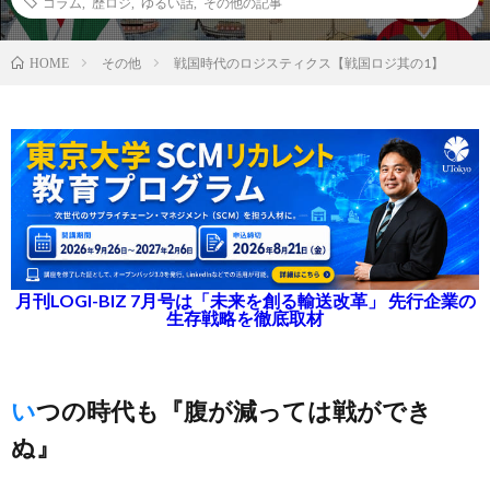
コラム
,
歴ロジ
,
ゆるい話
,
その他の記事
その他
戦国時代のロジスティクス【戦国ロジ其の1】
HOME
月刊LOGI-BIZ 7月号は「未来を創る輸送改革」 先行企業の
生存戦略を徹底取材
いつの時代も『腹が減っては戦ができ
ぬ』