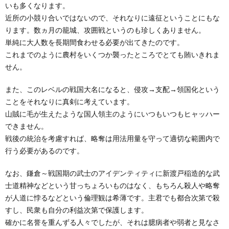
いも多くなります。
近所の小競り合いではないので、それなりに遠征ということにもな
ります。数ヵ月の籠城、攻囲戦というのも珍しくありません。
単純に大人数を長期間食わせる必要が出てきたのです。
これまでのように農村をいくつか襲ったところでとても賄いきれま
せん。
また、このレベルの戦国大名になると、侵攻→支配→領国化という
ことをそれなりに真剣に考えています。
山賊に毛が生えたような国人領主のようにいつもいつもヒャッハー
できません。
戦後の統治を考慮すれば、略奪は用法用量を守って適切な範囲内で
行う必要があるのです。
なお、鎌倉～戦国期の武士のアイデンティティに新渡戸稲造的な武
士道精神などという甘っちょろいものはなく、もちろん殺人や略奪
が人道に悖るなどという倫理観は希薄です。主君でも都合次第で殺
すし、民衆も自分の利益次第で保護します。
確かに名誉を重んずる人々でしたが、それは臆病者や弱者と見なさ