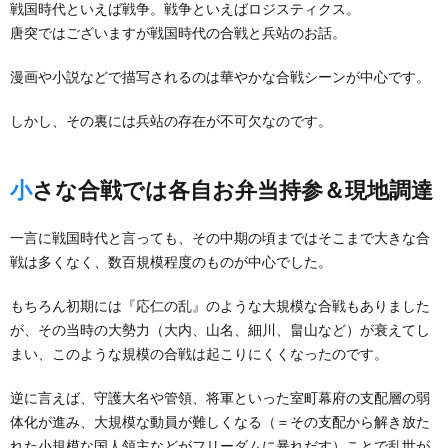
戦国時代といえば戦争。戦争といえばロジスティクス。
唐突ではございますが戦国時代の合戦と兵站のお話。
漫画や小説などで描写されるのは華やかな合戦シーンが中心です。
しかし、その裏には兵站の存在が不可欠なのです。
小さな合戦では各自お弁当持参＆現地調達
一言に戦国時代と言っても、その中期の頃まではそこまで大きな合
戦は多くなく、数百規模程度のものが中心でした。
もちろん初期には『応仁の乱』のような大規模な合戦もありました
が、その当時の大勢力（大内、山名、細川、畠山など）が衰えてし
まい、このような規模の合戦は起こりにくくなったのです。
逆に言えば、守護大名や管領、将軍といった室町幕府の支配層の弱
体化が進み、大規模な動員が難しくなる（＝その支配から解き放た
れた小規模な国人領主などがフリーダムに暴れだす）ことで乱世が