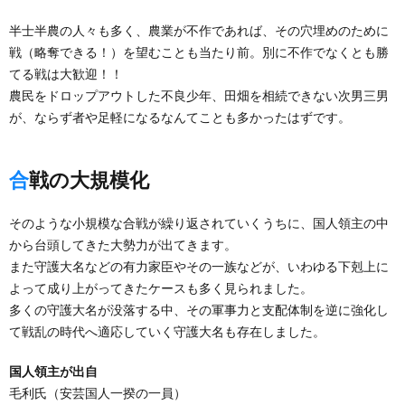
半士半農の人々も多く、農業が不作であれば、その穴埋めのために
戦（略奪できる！）を望むことも当たり前。別に不作でなくとも勝
てる戦は大歓迎！！
農民をドロップアウトした不良少年、田畑を相続できない次男三男
が、ならず者や足軽になるなんてことも多かったはずです。
合戦の大規模化
そのような小規模な合戦が繰り返されていくうちに、国人領主の中
から台頭してきた大勢力が出てきます。
また守護大名などの有力家臣やその一族などが、いわゆる下剋上に
よって成り上がってきたケースも多く見られました。
多くの守護大名が没落する中、その軍事力と支配体制を逆に強化し
て戦乱の時代へ適応していく守護大名も存在しました。
国人領主が出自
毛利氏（安芸国人一揆の一員）