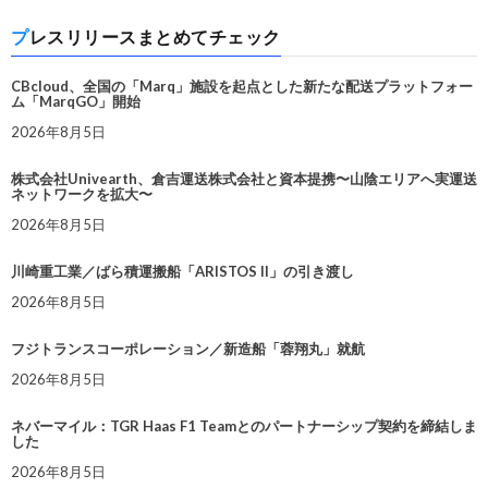
プレスリリースまとめてチェック
CBcloud、全国の「Marq」施設を起点とした新たな配送プラットフォー
ム「MarqGO」開始
2026年8月5日
株式会社Univearth、倉吉運送株式会社と資本提携〜山陰エリアへ実運送
ネットワークを拡大〜
2026年8月5日
川崎重工業／ばら積運搬船「ARISTOS II」の引き渡し
2026年8月5日
フジトランスコーポレーション／新造船「蓉翔丸」就航
2026年8月5日
ネバーマイル：TGR Haas F1 Teamとのパートナーシップ契約を締結しま
した
2026年8月5日