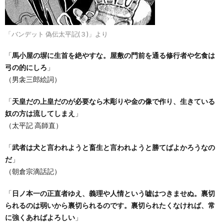
「バンデット 偽伝太平記(３)」より
「
馬小屋の塀に生首を絶やすな。屋敷の門前を通る修行者や乞食は
弓の的にしろ
」
（男衾三郎絵詞）
「
天皇だの上皇だのが必要なら木彫りや金の像で作り、生きている
奴の方は流してしまえ
」
（太平記 高師直）
「
武者は犬と言われようと畜生と言われようと勝てばよかろうなの
だ
」
（朝倉宗滴話記）
「
日ノ本一の正直者ゆえ、義理や人情という嘘はつきませぬ。裏切
られるのは弱いから裏切られるのです。裏切られたくなければ、常
に強くあればよろしい
」