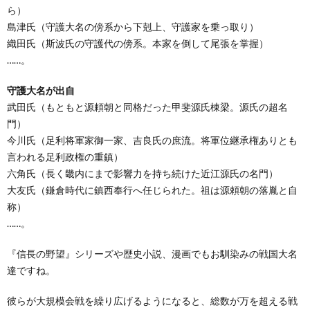
ら）
島津氏（守護大名の傍系から下剋上、守護家を乗っ取り）
織田氏（斯波氏の守護代の傍系。本家を倒して尾張を掌握）
……。
守護大名が出自
武田氏（もともと源頼朝と同格だった甲斐源氏棟梁。源氏の超名
門）
今川氏（足利将軍家御一家、吉良氏の庶流。将軍位継承権ありとも
言われる足利政権の重鎮）
六角氏（長く畿内にまで影響力を持ち続けた近江源氏の名門）
大友氏（鎌倉時代に鎮西奉行へ任じられた。祖は源頼朝の落胤と自
称）
……。
『信長の野望』シリーズや歴史小説、漫画でもお馴染みの戦国大名
達ですね。
彼らが大規模会戦を繰り広げるようになると、総数が万を超える戦