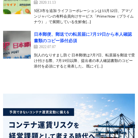
2020.11.13
5区3市を追加 ライフコーポレーションは11月12日、アマゾ
ンジャパンの有料会員向けサービス「Prime Now（プライム
ナウ）」で展開している生鮮食[…]
日本郵便、郵送での転居届に7月19日から本人確認
書類のコピー添付必須
2022.07.07
別人のなりすまし防ぐ 日本郵便は7月7日、転居届を郵送で受
け付ける際、7月19日以降、提出者の本人確認書類のコピー
添付を必須にすると発表した。 既にイ[…]