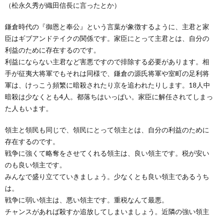
（松永久秀が織田信長に言ったとか）
鎌倉時代の『御恩と奉公』という言葉が象徴するように、主君と家
臣はギブアンドテイクの関係です。家臣にとって主君とは、自分の
利益のために存在するのです。
利益にならない主君など害悪ですので排除する必要があります。相
手が征夷大将軍でもそれは同様で、鎌倉の源氏将軍や室町の足利将
軍は、けっこう頻繁に暗殺されたり京を追われたりします。18人中
暗殺は少なくとも4人。都落ちはいっぱい。家臣に解任されてしまっ
た人もいます。
領主と領民も同じで、領民にとって領主とは、自分の利益のために
存在するのです。
戦争に強くて略奪をさせてくれる領主は、良い領主です。税が安い
のも良い領主です。
みんなで盛り立てていきましょう。少なくとも良い領主であるうち
は。
戦争に弱い領主は、悪い領主です。重税なんて最悪。
チャンスがあれば殺すか追放してしまいましょう。近隣の強い領主