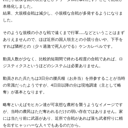
本格化しました。
結果、大規模会戦は減少し、小規模な合戦が多発するようになりま
した。
そのような規模の小さな戦で遠くまで行軍……などということはまず
ありえませんので、ほぼ近所の国人領主との小競り合いや、下手を
すれば隣村との（少々過激で死人がでる）ケンカレベルです。
動員人数が少なく、比較的短期間で終わる程度の合戦であれば、ロ
ジスティクスというほどのシステムは必要ありません。
動員された兵たちは3日分の腰兵糧（お弁当）を持参することが当時
の常識だったようですが、4日目以降の分は現地調達（主として略
奪）が基本となります。
略奪といえばモヒカン達が可哀想な農村を襲うようなイメージです
が、当時の農民はただ奪われるだけの弱い存在ではありません。家
には当たり前に武器があり、近所で合戦があれば落ち武者狩りに精
を出すヒャッハーな人々でもあるのだから。