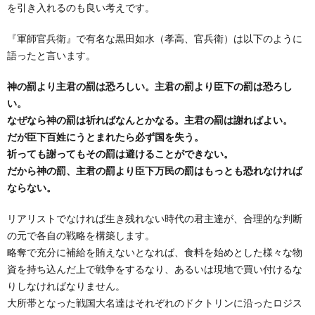
を引き入れるのも良い考えです。
『軍師官兵衛』で有名な黒田如水（孝高、官兵衛）は以下のように
語ったと言います。
神の罰より主君の罰は恐ろしい。主君の罰より臣下の罰は恐ろし
い。
なぜなら神の罰は祈ればなんとかなる。主君の罰は謝ればよい。
だが臣下百姓にうとまれたら必ず国を失う。
祈っても謝ってもその罰は避けることができない。
だから神の罰、主君の罰より臣下万民の罰はもっとも恐れなければ
ならない。
リアリストでなければ生き残れない時代の君主達が、合理的な判断
の元で各自の戦略を構築します。
略奪で充分に補給を賄えないとなれば、食料を始めとした様々な物
資を持ち込んだ上で戦争をするなり、あるいは現地で買い付けるな
りしなければなりません。
大所帯となった戦国大名達はそれぞれのドクトリンに沿ったロジス