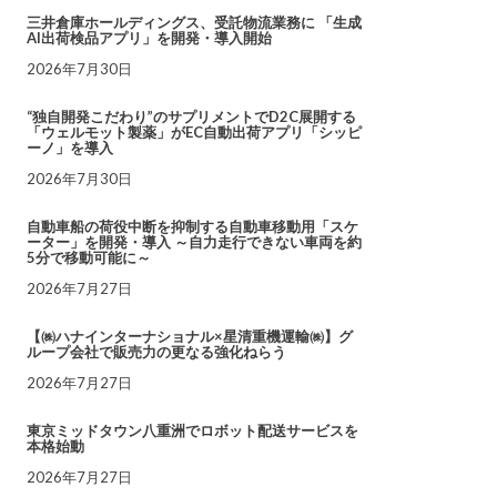
三井倉庫ホールディングス、受託物流業務に 「生成
AI出荷検品アプリ」を開発・導入開始
2026年7月30日
“独自開発こだわり”のサプリメントでD2C展開する
「ウェルモット製薬」がEC自動出荷アプリ「シッピ
ーノ」を導入
2026年7月30日
自動車船の荷役中断を抑制する自動車移動用「スケ
ーター」を開発・導入 ～自力走行できない車両を約
5分で移動可能に～
2026年7月27日
【㈱ハナインターナショナル×星清重機運輸㈱】グ
ループ会社で販売力の更なる強化ねらう
2026年7月27日
東京ミッドタウン八重洲でロボット配送サービスを
本格始動
2026年7月27日