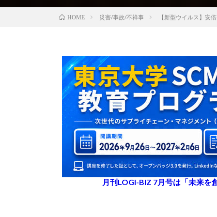
災害/事故/不祥事
【新型ウイルス】安倍
HOME
月刊LOGI-BIZ 7月号は「未