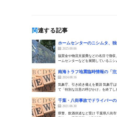
関連する記事
ホームセンターのニシムタ、独
2025.09.06
協賛金や物流支援費などの名目で徴収
ームセンターなどを展開しているニシム
南海トラフ地震臨時情報の「注
2024.08.16
気象庁、引き続き備えを要請 気象庁は
て「特別な注意の呼びかけ」を終了した
千葉・八街事故でドライバーの
2021.06.30
県警、飲酒供述など受け 千葉県八街