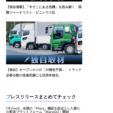
【独自連載】「今そこにある危機」を読み解く 国
際ジャーナリスト・ビニシウス氏
【独自】オープンロジの「AI梱包予測」、トラック
必要台数の迅速把握にも活用本格化
プレスリリースまとめてチェック
CBcloud、全国の「Marq」施設を起点とした新た
な配送プラットフォーム「MarqGO」開始