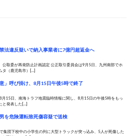
禁法違反疑いで納入事業者に7億円超返金へ
、公取委が再発防止計画認定 公正取引委員会は9月5日、九州南部でホ
タ（鹿児島市）[…]
意」呼び掛け、8月15日午後5時で終了
8月15日、南海トラフ地震臨時情報に関し、8月15日の午後5時をもっ
と発表した[…]
男を危険運転致死傷容疑で送検
市で集団下校中の小学生の列に大型トラックが突っ込み、5人が死傷した