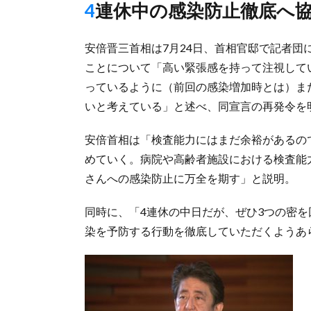
4連休中の感染防止徹底へ
安倍晋三首相は7月24日、首相官邸で記者
ことについて「高い緊張感を持って注視して
っているように（前回の感染増加時とは）ま
いと考えている」と述べ、同宣言の再発令を
安倍首相は「検査能力にはまだ余裕があるの
めていく。病院や高齢者施設における検査能
さんへの感染防止に万全を期す」と説明。
同時に、「4連休の中日だが、ぜひ3つの密
染を予防する行動を徹底していただくようあ