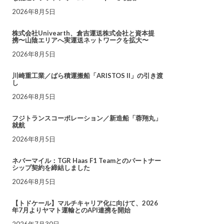
2026年8月5日
株式会社Univearth、倉吉運送株式会社と資本提
携〜山陰エリアへ実運送ネットワークを拡大〜
2026年8月5日
川崎重工業／ばら積運搬船「ARISTOS II」の引き渡
し
2026年8月5日
フジトランスコーポレーション／新造船「蓉翔丸」
就航
2026年8月5日
ネバーマイル：TGR Haas F1 Teamとのパートナー
シップ契約を締結しました
2026年8月5日
【トドケール】マルチキャリア化に向けて、2026
年7月よりヤマト運輸とのAPI連携を開始
2026年7月30日