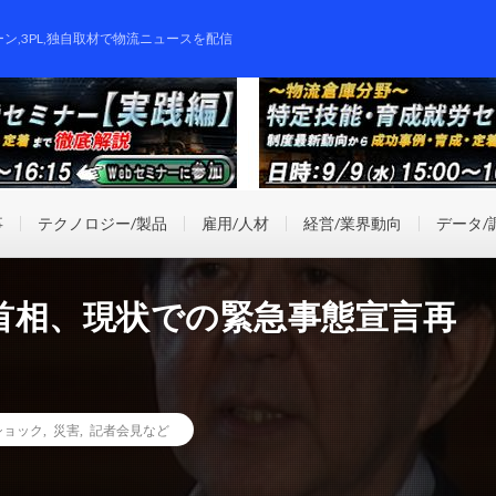
ーン,3PL,独自取材で物流ニュースを配信
事
テクノロジー/製品
雇用/人材
経営/業界動向
データ/
首相、現状での緊急事態宣言再
ショック
,
災害
,
記者会見など