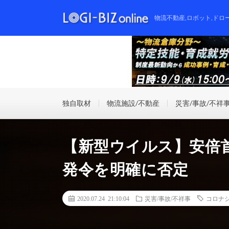
物流不動産,ロボット,ドロ
独自取材
物流施設/不動産
災害/事故/不祥
【新型ウイルス】安倍
発令を明確に否定
2020.07.24 21:10:04
災害/事故/不祥事
コロナ