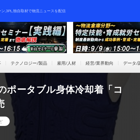
ーン,3PL,独自取材で物流ニュースを配信
事
テクノロジー/製品
雇用/人材
経営/業界動向
データ/
品のポータブル身体冷却着「コ
売
ど