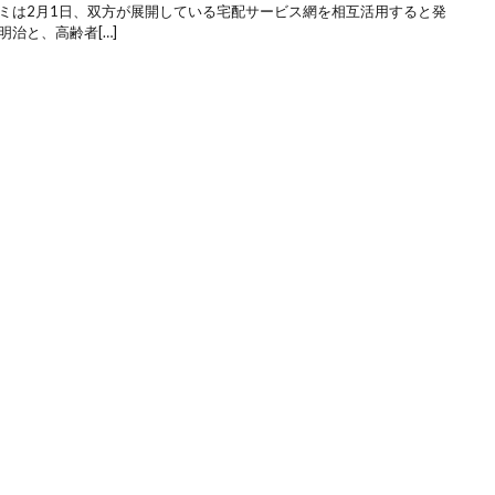
タミは2月1日、双方が展開している宅配サービス網を相互活用すると発
治と、高齢者[…]