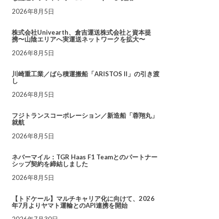
2026年8月5日
株式会社Univearth、倉吉運送株式会社と資本提
携〜山陰エリアへ実運送ネットワークを拡大〜
2026年8月5日
川崎重工業／ばら積運搬船「ARISTOS II」の引き渡
し
2026年8月5日
フジトランスコーポレーション／新造船「蓉翔丸」
就航
2026年8月5日
ネバーマイル：TGR Haas F1 Teamとのパートナー
シップ契約を締結しました
2026年8月5日
【トドケール】マルチキャリア化に向けて、2026
年7月よりヤマト運輸とのAPI連携を開始
2026年7月30日