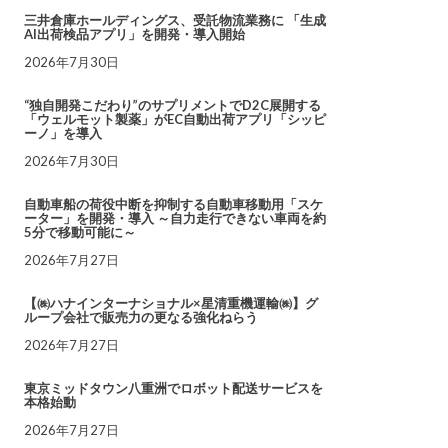
三井倉庫ホールディングス、受託物流業務に 「生成
AI出荷検品アプリ」を開発・導入開始
2026年7月30日
“独自開発こだわり”のサプリメントでD2C展開する
「ウェルモット製薬」がEC自動出荷アプリ「シッピ
ーノ」を導入
2026年7月30日
自動車船の荷役中断を抑制する自動車移動用「スケ
ーター」を開発・導入 ～自力走行できない車両を約
5分で移動可能に～
2026年7月27日
【㈱ハナインターナショナル×星清重機運輸㈱】グ
ループ会社で販売力の更なる強化ねらう
2026年7月27日
東京ミッドタウン八重洲でロボット配送サービスを
本格始動
2026年7月27日