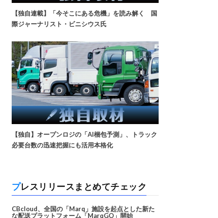
【独自連載】「今そこにある危機」を読み解く 国
際ジャーナリスト・ビニシウス氏
【独自】オープンロジの「AI梱包予測」、トラック
必要台数の迅速把握にも活用本格化
プレスリリースまとめてチェック
CBcloud、全国の「Marq」施設を起点とした新た
な配送プラットフォーム「MarqGO」開始