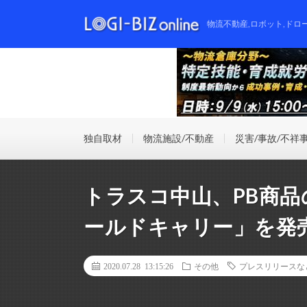
物流不動産,ロボット,ドロ
独自取材
物流施設/不動産
災害/事故/不祥
トラスコ中山、PB商
ールドキャリー」を発
2020.07.28 13:15:26
その他
プレスリリースな