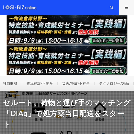
独自取材
物流施設/不動産
災害/事故/不祥事
テクノロジー/製品
セルート、荷物と運び手のマッチング
「DIAq」で処方薬当日配送をスター
ト