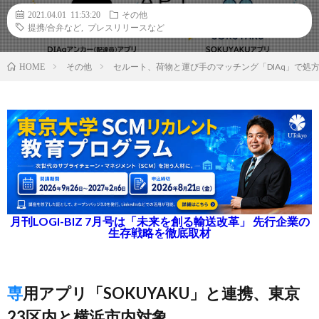
2021.04.01 11:53:20
その他
提携/合弁など
,
プレスリリースなど
その他
セルート、荷物と運び手のマッチング「DIAq」で処
HOME
月刊LOGI-BIZ 7月号は「未来を創る輸送改革」 先行企業の
生存戦略を徹底取材
専用アプリ「SOKUYAKU」と連携、東京
23区内と横浜市内対象