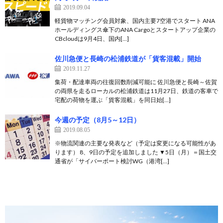
2019.09.04
軽貨物マッチング会員対象、国内主要7空港でスタート ANA
ホールディングス傘下のANA Cargoとスタートアップ企業の
CBcloudは9月4日、国内[…]
佐川急便と長崎の松浦鉄道が「貨客混載」開始
2019.11.27
集荷・配達車両の往復回数削減可能に 佐川急便と長崎～佐賀
の両県を走るローカルの松浦鉄道は11月27日、鉄道の客車で
宅配の荷物を運ぶ「貨客混載」を同日始[…]
今週の予定（8月5～12日）
2019.08.05
※物流関連の主要な発表など（予定は変更になる可能性があ
ります） 8、9日の予定を追加しました ▼5日（月）＝国土交
通省が「サイバーポート検討WG（港湾[…]