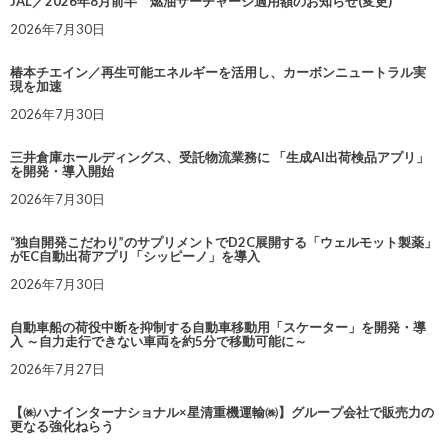
JAL／2026年8月前半 燃油サーチャージ適用額のお知らせ(変更)
2026年7月30日
椿本チエイン／再生可能エネルギーを活用し、カーボンニュートラル実
現を加速
2026年7月30日
三井倉庫ホールディングス、受託物流業務に 「生成AI出荷検品アプリ」
を開発・導入開始
2026年7月30日
“独自開発こだわり”のサプリメントでD2C展開する「ウェルモット製薬」
がEC自動出荷アプリ「シッピーノ」を導入
2026年7月30日
自動車船の荷役中断を抑制する自動車移動用「スケーター」を開発・導
入 ～自力走行できない車両を約5分で移動可能に～
2026年7月27日
【㈱ハナインターナショナル×星清重機運輸㈱】グループ会社で販売力の
更なる強化ねらう