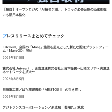
【独自】オープンロジの「AI梱包予測」、トラック必要台数の迅速把握
にも活用本格化
プレスリリースまとめてチェック
CBcloud、全国の「Marq」施設を起点とした新たな配送プラットフォー
ム「MarqGO」開始
2026年8月5日
株式会社Univearth、倉吉運送株式会社と資本提携〜山陰エリアへ実運送
ネットワークを拡大〜
2026年8月5日
川崎重工業／ばら積運搬船「ARISTOS II」の引き渡し
2026年8月5日
フジトランスコーポレーション／新造船「蓉翔丸」就航