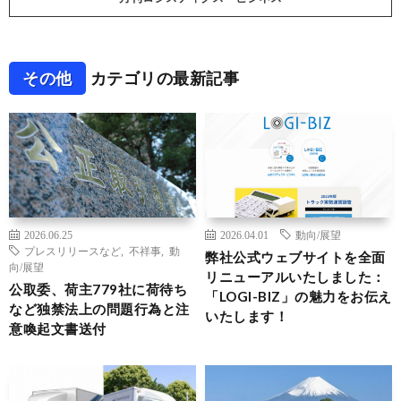
その他
カテゴリの最新記事
2026.06.25
2026.04.01
動向/展望
プレスリリースなど
,
不祥事
,
動
弊社公式ウェブサイトを全面
向/展望
リニューアルいたしました：
公取委、荷主779社に荷待ち
「LOGI-BIZ」の魅力をお伝え
など独禁法上の問題行為と注
いたします！
意喚起文書送付