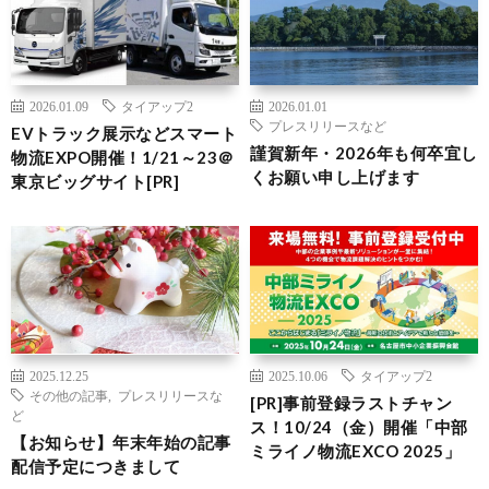
2026.01.09
タイアップ2
2026.01.01
プレスリリースなど
EVトラック展示などスマート
謹賀新年・2026年も何卒宜し
物流EXPO開催！1/21～23＠
くお願い申し上げます
東京ビッグサイト[PR]
2025.12.25
2025.10.06
タイアップ2
その他の記事
,
プレスリリースな
[PR]事前登録ラストチャン
ど
ス！10/24（金）開催「中部
【お知らせ】年末年始の記事
ミライノ物流EXCO 2025」
配信予定につきまして