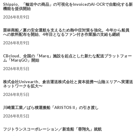
Shippio、「輸送中の商品」の可視化をInvoiceのAI-OCRで自動化する新
機能を提供開始
2026年8月9日
栗林商船／夏の安全運航を支えるため熱中症対策を強化。今年から船員
への飲料配布を開始、4年目となるファン付き作業服の支給も継続
2026年8月9日
CBcloud、全国の「Marq」施設を起点とした新たな配送プラットフォー
ム「MarqGO」開始
2026年8月5日
株式会社Univearth、倉吉運送株式会社と資本提携〜山陰エリアへ実運送
ネットワークを拡大〜
2026年8月5日
川崎重工業／ばら積運搬船「ARISTOS II」の引き渡し
2026年8月5日
フジトランスコーポレーション／新造船「蓉翔丸」就航