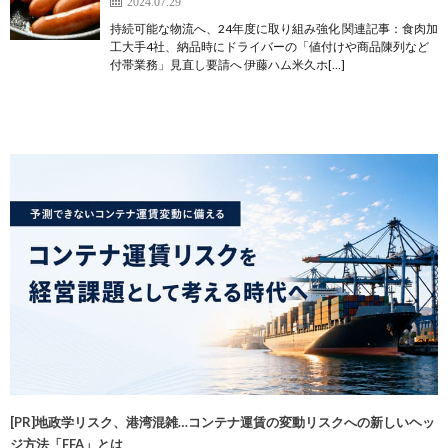
2024.07.29
持続可能な物流へ、24年度に取り組み強化 関連記事：食肉加
工大手4社、納品時にドライバーの「値付けや商品陳列など
付帯業務」見直し要請へ 伊藤ハム米久ホ[…]
[PR]地政学リスク、港湾混雑…コンテナ運賃の変動リスクへの新しいヘッ
ジ方法「FFA」とは