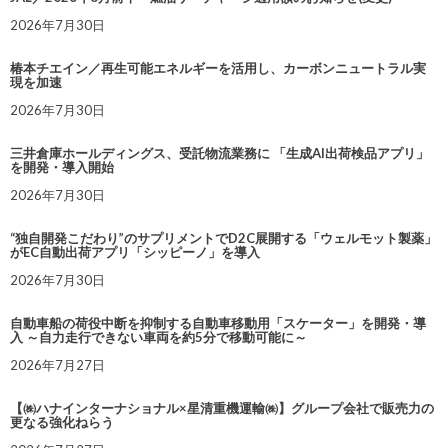
2026年7月30日
椿本チエイン／再生可能エネルギーを活用し、カーボンニュートラル実
現を加速
2026年7月30日
三井倉庫ホールディングス、受託物流業務に 「生成AI出荷検品アプリ」
を開発・導入開始
2026年7月30日
“独自開発こだわり”のサプリメントでD2C展開する「ウェルモット製薬」
がEC自動出荷アプリ「シッピーノ」を導入
2026年7月30日
自動車船の荷役中断を抑制する自動車移動用「スケーター」を開発・導
入 ～自力走行できない車両を約5分で移動可能に～
2026年7月27日
【㈱ハナインターナショナル×星清重機運輸㈱】グループ会社で販売力の
更なる強化ねらう