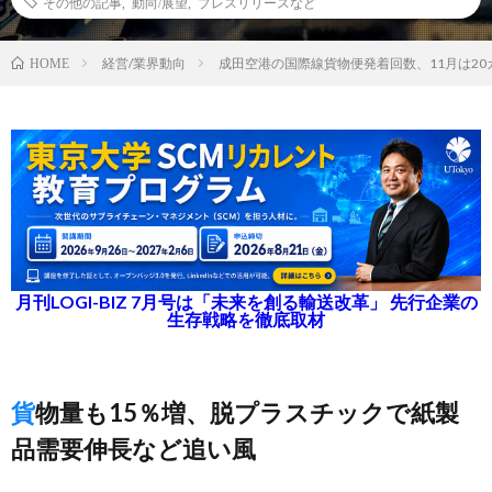
その他の記事
,
動向/展望
,
プレスリリースなど
経営/業界動向
成田空港の国際線貨物便発着回数、11月は2
HOME
月刊LOGI-BIZ 7月号は「未来を創る輸送改革」 先行企業の
生存戦略を徹底取材
貨物量も15％増、脱プラスチックで紙製
品需要伸長など追い風