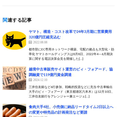
関連する記事
ヤマト、構造・コスト改革で24年3月期に営業費用
320億円圧縮見込む
2022.08.08
都市部にEC専用ネットワーク構築、宅配の拠点も大型化・効
率化 ヤマトホールディングスは8月8日、2022年4～6月期決
算に関する電話決算会見を開催した[…]
越境中古車販売サイト運営のビィ・フォアード、協
調融資で119億円資金調達
2024.12.10
三井住友銀など6行参加、戦略的投資などに充当 中古車輸出
大手のビィ・フォアード（東京都港区六本木）は12月10日、
三井住友銀行をアレンジャー兼エージェ[…]
食肉大手4社、小売側に納品リードタイム2日以上へ
の変更や特売品の計画発注など要請