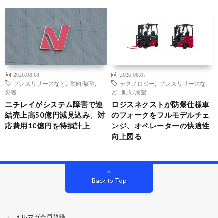
2026.08.08
2026.08.07
プレスリリースなど
,
動向/展望
,
テクノロジー
,
プレスリリースな
災害
ど
,
動向/展望
ニチレイがシステム障害で連
ロジスネクストが防爆仕様車
結売上高50億円減見込み、対
のフォークをフルモデルチェ
応費用10億円を特損計上
ンジ、オペレーターの快適性
向上図る
Back to Top
メルマガ会員登録