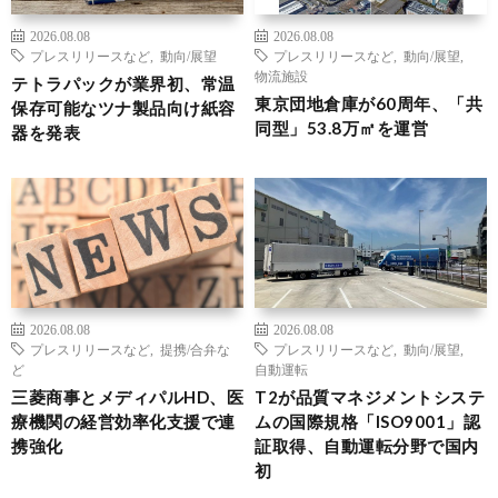
2026.08.08
2026.08.08
プレスリリースなど
,
動向/展望
プレスリリースなど
,
動向/展望
,
物流施設
テトラパックが業界初、常温
東京団地倉庫が60周年、「共
保存可能なツナ製品向け紙容
同型」53.8万㎡を運営
器を発表
2026.08.08
2026.08.08
プレスリリースなど
,
提携/合弁な
プレスリリースなど
,
動向/展望
,
ど
自動運転
三菱商事とメディパルHD、医
T2が品質マネジメントシステ
療機関の経営効率化支援で連
ムの国際規格「ISO9001」認
携強化
証取得、自動運転分野で国内
初