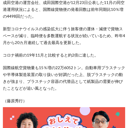
成田空港の運営会社、成田国際空港が12月23日公表した11月の同空
港運用状況によると、国際線貨物便の発着回数は前年同期比10％増
の4498回だった。
新型コロナウイルスの感染拡大に伴う旅客便の運休・減便で貨物ス
ペースが減り、臨時便を多数運航する状況が続いているため、昨年4
月から20カ月連続して過去最高を更新した。
コロナ禍前の19年11月と比較すると約2倍に達した。
国際線航空貨物量も15％増の22万6052トン。自動車用プラスチック
や半導体製造装置の取り扱いが好調だった上、脱プラスチックの動
きが強まり、プラスチック容器の代替品として紙製品の需要が伸び
たことなどが追い風となった。
（藤原秀行）