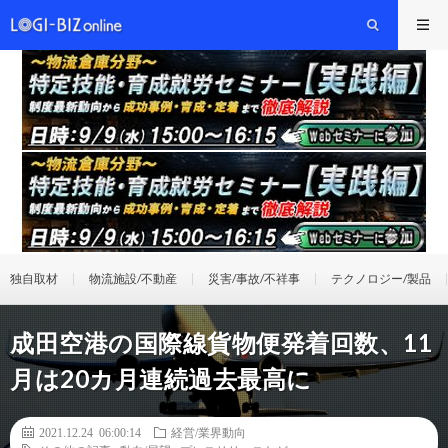
独自取材
物流施設/不動産
災害/事故/不祥事
テクノロジー/製品
成田空港の国際線貨物便発着回数、11
月は20カ月連続過去最高に
2021.12.24 06:00:14
経営/業界動向