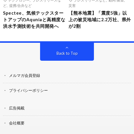
ど
,
提携/合弁など
災害
Spectee、気候テックスター
【熊本地震】「震度5強」以
トアップのAquniaと高精度な
上の被災地域に2.2万社、県外
洪水予測技術を共同開発へ
が2割
Back to Top
メルマガ会員登録
プライバシーポリシー
広告掲載
会社概要