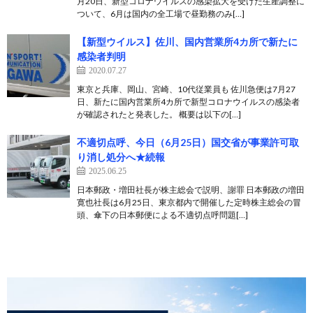
月20日、新型コロナウイルスの感染拡大を受けた生産調整に
ついて、6月は国内の全工場で昼勤務のみ[…]
【新型ウイルス】佐川、国内営業所4カ所で新たに
感染者判明
2020.07.27
東京と兵庫、岡山、宮崎、10代従業員も 佐川急便は7月27
日、新たに国内営業所4カ所で新型コロナウイルスの感染者
が確認されたと発表した。 概要は以下の[…]
不適切点呼、今日（6月25日）国交省が事業許可取
り消し処分へ★続報
2025.06.25
日本郵政・増田社長が株主総会で説明、謝罪 日本郵政の増田
寛也社長は6月25日、東京都内で開催した定時株主総会の冒
頭、傘下の日本郵便による不適切点呼問題[…]