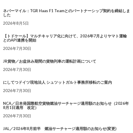
ネバーマイル：TGR Haas F1 Teamとのパートナーシップ契約を締結しま
した
2026年8月5日
【トドケール】マルチキャリア化に向けて、2026年7月よりヤマト運輸
とのAPI連携を開始
2026年7月30日
JR貨物／お盆休み期間の貨物列車の運転計画について
2026年7月30日
にしてつドイツ現地法人 シュツットガルト事務所移転のご案内
2026年7月30日
NCA／日本発国際航空貨物燃油サーチャージ適用額のお知らせ（2026年
8月1日適用 改定）
2026年7月30日
JAL／2026年8月前半 燃油サーチャージ適用額のお知らせ(変更)