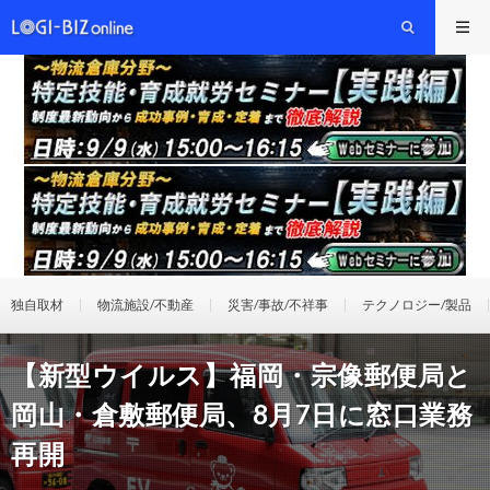
独自取材
物流施設/不動産
災害/事故/不祥事
テクノロジー/製品
【新型ウイルス】福岡・宗像郵便局と
岡山・倉敷郵便局、8月7日に窓口業務
再開