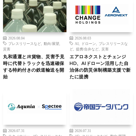
2026.08.04
2026.08.03
プレスリリースなど
,
動向/展望
,
AI
,
ドローン
,
プレスリリースな
災害
ど
,
提携/合弁など
,
災害
丸和通運とJR貨物、災害予見
エアロネクストとチェンジ
時に代替トラックを迅速確保
HD、AIドローン活用した自
する特約付きの鉄道輸送を開
治体の防災体制構築支援で新
始
たに提携
2026.07.31
2026.07.31
テクノロジー
,
プレスリリースな
プレスリリースなど
,
動向/展望
,