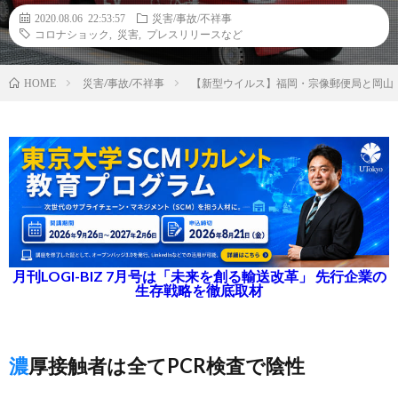
2020.08.06 22:53:57
災害/事故/不祥事
コロナショック
,
災害
,
プレスリリースなど
災害/事故/不祥事
【新型ウイルス】福岡・宗像郵便局と岡山
HOME
月刊LOGI-BIZ 7月号は「未来を創る輸送改革」 先行企業の
生存戦略を徹底取材
濃厚接触者は全てPCR検査で陰性