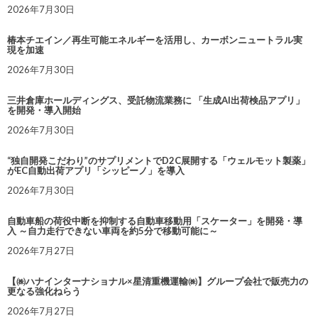
2026年7月30日
椿本チエイン／再生可能エネルギーを活用し、カーボンニュートラル実
現を加速
2026年7月30日
三井倉庫ホールディングス、受託物流業務に 「生成AI出荷検品アプリ」
を開発・導入開始
2026年7月30日
“独自開発こだわり”のサプリメントでD2C展開する「ウェルモット製薬」
がEC自動出荷アプリ「シッピーノ」を導入
2026年7月30日
自動車船の荷役中断を抑制する自動車移動用「スケーター」を開発・導
入 ～自力走行できない車両を約5分で移動可能に～
2026年7月27日
【㈱ハナインターナショナル×星清重機運輸㈱】グループ会社で販売力の
更なる強化ねらう
2026年7月27日