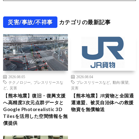
災害/事故/不祥事
カテゴリの最新記事
2026.08.05
2026.08.04
テクノロジー
,
プレスリリースな
プレスリリースなど
,
動向/展望
,
ど
,
災害
災害
【熊本地震】復旧・復興支援
【熊本地震】JR貨物と全国通
へ高精度3次元点群データと
運連盟、被災自治体への救援
Google Photorealistic 3D
物資を無償輸送
Tilesを活用した空間情報を無
償提供