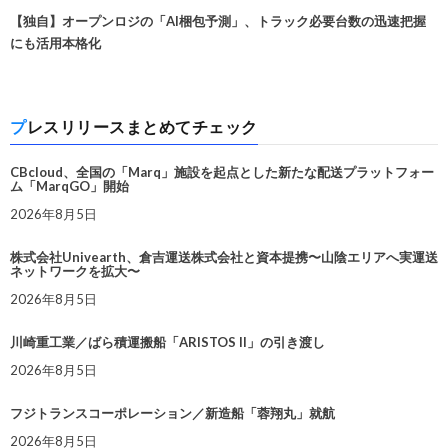
【独自】オープンロジの「AI梱包予測」、トラック必要台数の迅速把握
にも活用本格化
プレスリリースまとめてチェック
CBcloud、全国の「Marq」施設を起点とした新たな配送プラットフォー
ム「MarqGO」開始
2026年8月5日
株式会社Univearth、倉吉運送株式会社と資本提携〜山陰エリアへ実運送
ネットワークを拡大〜
2026年8月5日
川崎重工業／ばら積運搬船「ARISTOS II」の引き渡し
2026年8月5日
フジトランスコーポレーション／新造船「蓉翔丸」就航
2026年8月5日