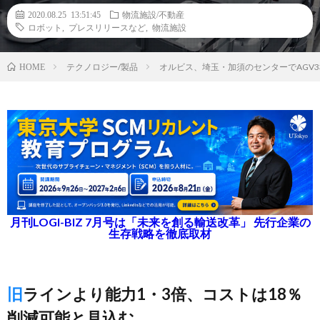
2020.08.25 13:51:45
物流施設/不動産
ロボット
,
プレスリリースなど
,
物流施設
テクノロジー/製品
オルビス、埼玉・加須のセンターでAGV
HOME
月刊LOGI-BIZ 7月号は「未来を創る輸送改革」 先行企業の
生存戦略を徹底取材
旧ラインより能力1・3倍、コストは18％
削減可能と見込む