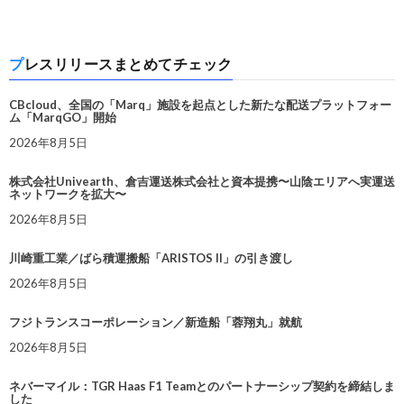
プレスリリースまとめてチェック
CBcloud、全国の「Marq」施設を起点とした新たな配送プラットフォー
ム「MarqGO」開始
2026年8月5日
株式会社Univearth、倉吉運送株式会社と資本提携〜山陰エリアへ実運送
ネットワークを拡大〜
2026年8月5日
川崎重工業／ばら積運搬船「ARISTOS II」の引き渡し
2026年8月5日
フジトランスコーポレーション／新造船「蓉翔丸」就航
2026年8月5日
ネバーマイル：TGR Haas F1 Teamとのパートナーシップ契約を締結しま
した