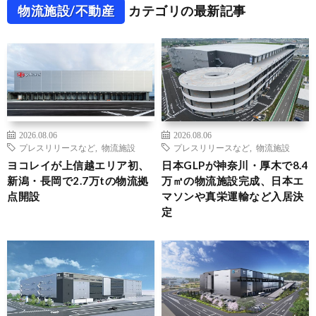
物流施設/不動産
カテゴリの最新記事
2026.08.06
2026.08.06
プレスリリースなど
,
物流施設
プレスリリースなど
,
物流施設
ヨコレイが上信越エリア初、
日本GLPが神奈川・厚木で8.4
新潟・長岡で2.7万tの物流拠
万㎡の物流施設完成、日本エ
点開設
マソンや真栄運輸など入居決
定