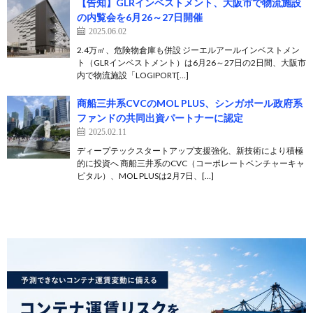
【告知】GLRインベストメント、大阪市で物流施設
の内覧会を6月26～27日開催
2025.06.02
2.4万㎡、危険物倉庫も併設 ジーエルアールインベストメン
ト（GLRインベストメント）は6月26～27日の2日間、大阪市
内で物流施設「LOGIPORT[…]
商船三井系CVCのMOL PLUS、シンガポール政府系
ファンドの共同出資パートナーに認定
2025.02.11
ディープテックスタートアップ支援強化、新技術により積極
的に投資へ 商船三井系のCVC（コーポレートベンチャーキャ
ピタル）、MOL PLUSは2月7日、[…]