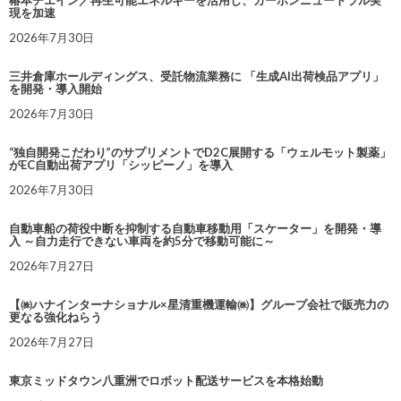
椿本チエイン／再生可能エネルギーを活用し、カーボンニュートラル実
現を加速
2026年7月30日
三井倉庫ホールディングス、受託物流業務に 「生成AI出荷検品アプリ」
を開発・導入開始
2026年7月30日
“独自開発こだわり”のサプリメントでD2C展開する「ウェルモット製薬」
がEC自動出荷アプリ「シッピーノ」を導入
2026年7月30日
自動車船の荷役中断を抑制する自動車移動用「スケーター」を開発・導
入 ～自力走行できない車両を約5分で移動可能に～
2026年7月27日
【㈱ハナインターナショナル×星清重機運輸㈱】グループ会社で販売力の
更なる強化ねらう
2026年7月27日
東京ミッドタウン八重洲でロボット配送サービスを本格始動