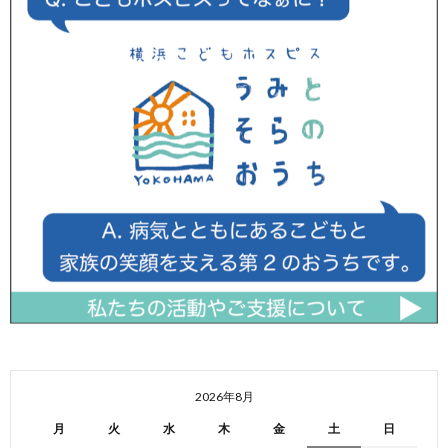
2026年8月
月
火
水
木
金
土
日