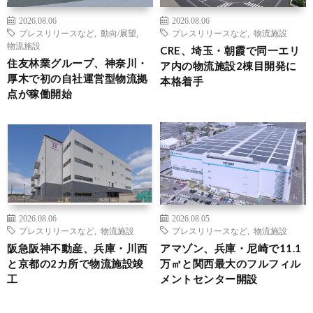
2026.08.06
2026.08.06
プレスリリースなど
,
動向/展望
,
プレスリリースなど
,
物流施設
物流施設
CRE、埼玉・朝霞で同一エリ
住友林業グループ、神奈川・
ア内の物流施設2棟目開発に
厚木で初の自社運営型物流拠
本格着手
点が稼働開始
2026.08.06
2026.08.05
プレスリリースなど
,
物流施設
プレスリリースなど
,
物流施設
阪急阪神不動産、兵庫・川西
アマゾン、兵庫・尼崎で11.1
と京都の2カ所で物流施設竣
万㎡と関西最大のフルフィル
工
メントセンター開設