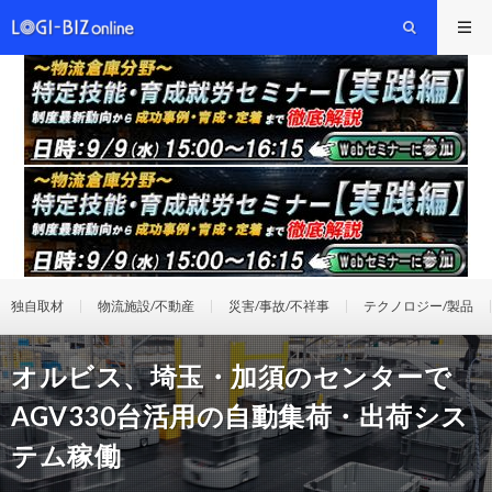
独自取材
物流施設/不動産
災害/事故/不祥事
テクノロジー/製品
オルビス、埼玉・加須のセンターで
AGV330台活用の自動集荷・出荷シス
テム稼働