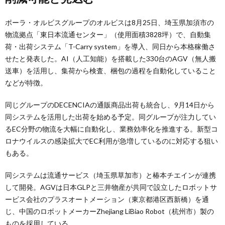
ポーラ・オルビスグループのオルビスは8月25日、埼玉県加須市の
物流拠点「東日本流通センター」（使用面積3828坪）で、自動集
荷・出荷システム「T-Carry system」を導入、同日から本格稼働さ
せたと発表した。AI（人工知能）を搭載した330台のAGV（無人搬
送車）を活用し、集荷から検査、梱包の過程を自動化していること
などが特徴。
同じグループのDECENCIAの通販商品出荷も統合し、9月14日から
同システムを活用した出荷を始める予定。同グループが注力してい
るEC分野の物流を大幅に自動化し、業務効率化を推進する。新型コ
ロナウイルスの感染拡大でEC利用が急増しているのに対応する狙い
もある。
同システムは流通サービス（埼玉県草加市）と椿本チエインが連携
して開発。AGVは日本GLPと三井物産が共同で設立したロボットサ
ービス会社のプラスオートメーション（東京都港区西新橋）を通
じ、中国のロボットメーカーZhejiang LiBiao Robot（杭州市）製の
ものを採用している。