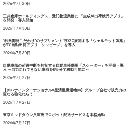
2026年7月30日
三井倉庫ホールディングス、受託物流業務に 「生成AI出荷検品アプリ」
を開発・導入開始
2026年7月30日
“独自開発こだわり”のサプリメントでD2C展開する「ウェルモット製薬」
がEC自動出荷アプリ「シッピーノ」を導入
2026年7月30日
自動車船の荷役中断を抑制する自動車移動用「スケーター」を開発・導
入 ～自力走行できない車両を約5分で移動可能に～
2026年7月27日
【㈱ハナインターナショナル×星清重機運輸㈱】グループ会社で販売力の
更なる強化ねらう
2026年7月27日
東京ミッドタウン八重洲でロボット配送サービスを本格始動
2026年7月27日