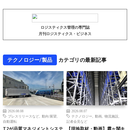
ロジスティクス管理の専門誌
月刊ロジスティクス・ビジネス
テクノロジー/製品
カテゴリの最新記事
2026.08.08
2026.08.07
プレスリリースなど
,
動向/展望
,
テクノロジー
,
動画
,
物流施設
,
自動運転
記者会見など
T2が品質マネジメントシステ
【現地取材・動画】霞ヶ関キ