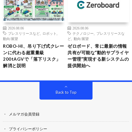
2026.08.06
2026.08.06
プレスリリースなど
,
ロボット
,
テクノロジー
,
プレスリリースな
動向/展望
ど
,
動向/展望
ROBO-HI、吊り下げ式クレー
ゼロボード、常に最新の情報
ンに代わる超重量級
共有が可能な“動的サプライヤ
200tAGVで「落下リスク」
ー管理”実現する新システムの
解消と説明
提供開始へ
Back to Top
メルマガ会員登録
プライバシーポリシー