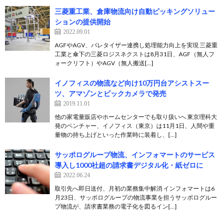
三菱重工業、倉庫物流向け自動ピッキングソリュー
ションの提供開始
2022.09.01
AGFやAGV、パレタイザー連携し処理能力向上を実現 三菱重
工業と傘下の三菱ロジスネクストは8月31日、AGF（無人フ
ォークリフト）やAGV（無人搬送[…]
イノフィスの物流など向け10万円台アシストスー
ツ、アマゾンとビックカメラで発売
2019.11.01
他の家電量販店やホームセンターでも取り扱いへ 東京理科大
発のベンチャー、イノフィス（東京）は11月1日、人間や重
量物の持ち上げといった作業時に装着し、[…]
サッポログループ物流、インフォマートのサービス
導入し1000社超の請求書デジタル化・紙ゼロに
2022.06.24
取引先へ即日送付、月初の業務集中解消 インフォマートは6
月23日、サッポログループの物流事業を担うサッポログルー
プ物流が、請求書業務の電子化を図るイン[…]