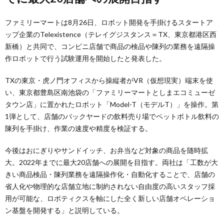
ファミリーマートは8月26日、ロボット開発を手掛けるスタートア
ップ企業のTelexistence（テレイグジスタンス＝TX、東京都港区西
新橋）と共同で、コンビニ店舗で商品の検品や陳列の業務を遠隔操
作ロボットで行う試験運用を開始したと発表した。
TXの東京・虎ノ門オフィスから操縦者がVR（仮想現実）端末を使
い、東京都豊島区南池袋の「ファミリーマートとしまエコミューゼ
タウン店」に置かれたロボット「Model-T（モデルT）」を操作。第
1弾として、店舗のバックヤードの飲料売り場でペットボトル飲料の
陳列を手掛け、作業の速度や精度を検証する。
今後はおにぎりやサンドイッチ、お弁当など対象の商品を随時拡
大。2022年までに最大20店舗への展開を目指す。両社は「工数が大
きい商品検品・陳列業務を遠隔操作化・自動化することで、店舗の
省人化や物理的な店舗立地に制約されない自由度の高いスタッフ採
用が可能な、ロボティクスを軸にした全く新しい店舗オペレーショ
ン基盤を開発する」と説明している。