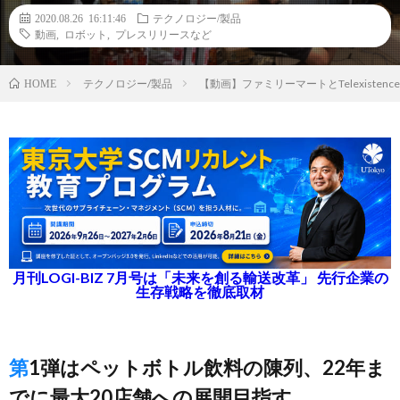
2020.08.26 16:11:46
テクノロジー/製品
動画
,
ロボット
,
プレスリリースなど
テクノロジー/製品
【動画】ファミリーマートとTelexist
HOME
月刊LOGI-BIZ 7月号は「未来を創る輸送改革」 先行企業の
生存戦略を徹底取材
第1弾はペットボトル飲料の陳列、22年ま
でに最大20店舗への展開目指す