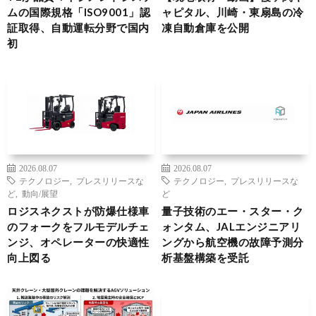
ムの国際規格「ISO9001」認
ャピタル、川崎・東扇島の冷
証取得、自動運転分野で国内
凍自動倉庫を公開
初
2026.08.07
2026.08.07
テクノロジー
,
プレスリリースな
テクノロジー
,
プレスリリースな
ど
,
動向/展望
ど
ロジスネクストが防爆仕様車
量子技術のエー・スター・ク
のフォークをフルモデルチェ
ォンタム、JALエンジニアリ
ンジ、オペレーターの快適性
ングから航空機の故障予測分
向上図る
析基盤構築を受託