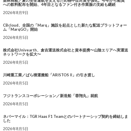
栗林商船／夏の安全運航を支えるため熱中症対策を強化。今年から船員
への飲料配布を開始、4年目となるファン付き作業服の支給も継続
2026年8月9日
CBcloud、全国の「Marq」施設を起点とした新たな配送プラットフォー
ム「MarqGO」開始
2026年8月5日
株式会社Univearth、倉吉運送株式会社と資本提携〜山陰エリアへ実運送
ネットワークを拡大〜
2026年8月5日
川崎重工業／ばら積運搬船「ARISTOS II」の引き渡し
2026年8月5日
フジトランスコーポレーション／新造船「蓉翔丸」就航
2026年8月5日
ネバーマイル：TGR Haas F1 Teamとのパートナーシップ契約を締結しま
した
2026年8月5日