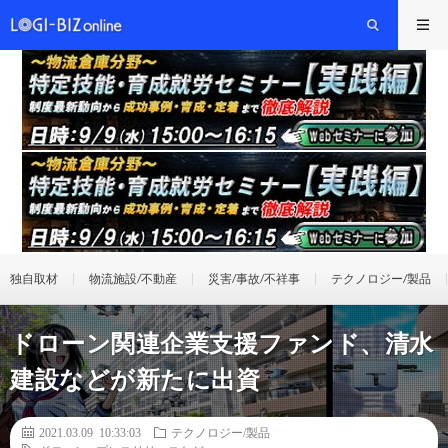
独自取材
物流施設/不動産
災害/事故/不祥事
テクノロジー/製品
ドローン関連企業支援ファンド、清水
建設などが新たに出資
2021.03.09 10:33:03
テクノロジー/製品