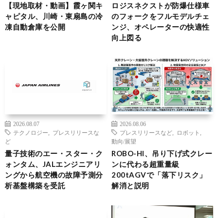
【現地取材・動画】霞ヶ関キ
ロジスネクストが防爆仕様車
ャピタル、川崎・東扇島の冷
のフォークをフルモデルチェ
凍自動倉庫を公開
ンジ、オペレーターの快適性
向上図る
2026.08.07
2026.08.06
テクノロジー
,
プレスリリースな
プレスリリースなど
,
ロボット
,
ど
動向/展望
量子技術のエー・スター・ク
ROBO-HI、吊り下げ式クレー
ォンタム、JALエンジニアリ
ンに代わる超重量級
ングから航空機の故障予測分
200tAGVで「落下リスク」
析基盤構築を受託
解消と説明