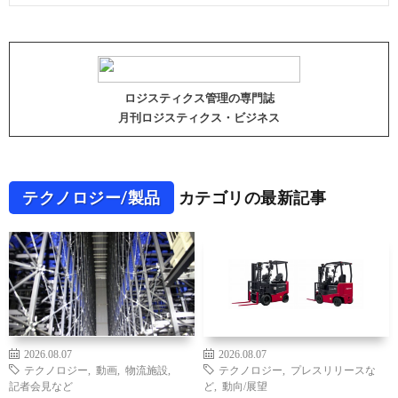
ロジスティクス管理の専門誌
月刊ロジスティクス・ビジネス
テクノロジー/製品
カテゴリの最新記事
2026.08.07
2026.08.07
テクノロジー
,
動画
,
物流施設
,
テクノロジー
,
プレスリリースな
記者会見など
ど
,
動向/展望