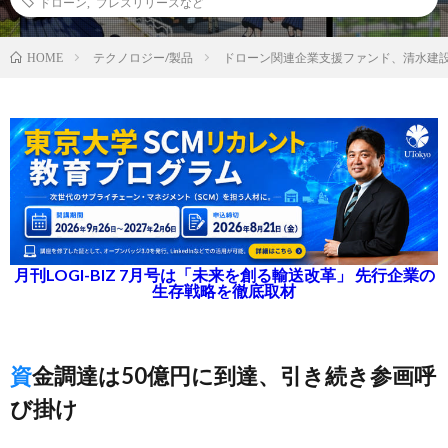
ドローン
,
プレスリリースなど
テクノロジー/製品
ドローン関連企業支援ファンド、清水建
HOME
月刊LOGI-BIZ 7月号は「未来を創る輸送改革」 先行企業の
生存戦略を徹底取材
資金調達は50億円に到達、引き続き参画呼
び掛け