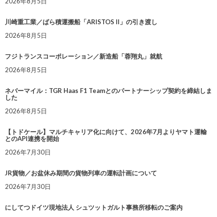
2026年8月5日
川崎重工業／ばら積運搬船「ARISTOS II」の引き渡し
2026年8月5日
フジトランスコーポレーション／新造船「蓉翔丸」就航
2026年8月5日
ネバーマイル：TGR Haas F1 Teamとのパートナーシップ契約を締結しま
した
2026年8月5日
【トドケール】マルチキャリア化に向けて、2026年7月よりヤマト運輸
とのAPI連携を開始
2026年7月30日
JR貨物／お盆休み期間の貨物列車の運転計画について
2026年7月30日
にしてつドイツ現地法人 シュツットガルト事務所移転のご案内