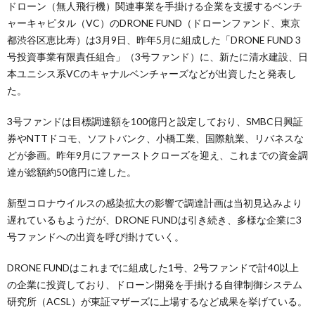
ドローン（無人飛行機）関連事業を手掛ける企業を支援するベンチ
ャーキャピタル（VC）のDRONE FUND（ドローンファンド、東京
都渋谷区恵比寿）は3月9日、昨年5月に組成した「DRONE FUND 3
号投資事業有限責任組合」（3号ファンド）に、新たに清水建設、日
本ユニシス系VCのキャナルベンチャーズなどが出資したと発表し
た。
3号ファンドは目標調達額を100億円と設定しており、SMBC日興証
券やNTTドコモ、ソフトバンク、小橋工業、国際航業、リバネスな
どが参画。昨年9月にファーストクローズを迎え、これまでの資金調
達が総額約50億円に達した。
新型コロナウイルスの感染拡大の影響で調達計画は当初見込みより
遅れているもようだが、DRONE FUNDは引き続き、多様な企業に3
号ファンドへの出資を呼び掛けていく。
DRONE FUNDはこれまでに組成した1号、2号ファンドで計40以上
の企業に投資しており、ドローン開発を手掛ける自律制御システム
研究所（ACSL）が東証マザーズに上場するなど成果を挙げている。