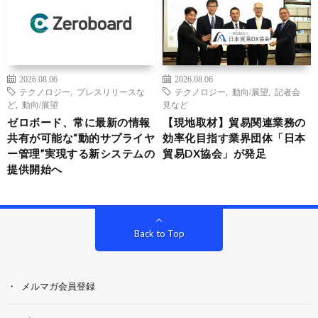
2026.08.06
2026.08.06
テクノロジー
,
プレスリリースな
テクノロジー
,
動向/展望
,
記者会
ど
,
動向/展望
見など
ゼロボード、常に最新の情報
【現地取材】貿易関連業務の
共有が可能な“動的サプライヤ
効率化目指す業界団体「日本
ー管理”実現する新システムの
貿易DX協会」が発足
提供開始へ
Back to Top
メルマガ会員登録