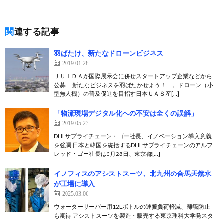
関連する記事
羽ばたけ、新たなドローンビジネス
2019.01.28
ＪＵＩＤＡが国際展示会に併せスタートアップ企業などから
公募 新たなビジネスを羽ばたかせよう！―。ドローン（小
型無人機）の普及促進を目指す日本ＵＡＳ産[…]
「物流現場デジタル化への不安は全くの誤解」
2019.05.23
DHLサプライチェーン・ゴー社長、イノベーション導入意義
を強調 日本と韓国を統括するDHLサプライチェーンのアルフ
レッド・ゴー社長は5月23日、東京都[…]
イノフィスのアシストスーツ、北九州の合馬天然水
が工場に導入
2025.03.06
ウォーターサーバー用12Lボトルの運搬負荷軽減、離職防止
も期待 アシストスーツを製造・販売する東京理科大学発スタ