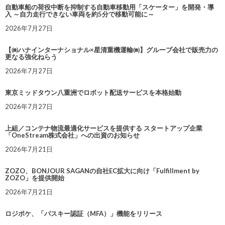
自動車船の荷役中断を抑制する自動車移動用「スケーター」を開発・導
入 ～自力走行できない車両を約5分で移動可能に～
2026年7月27日
【㈱ハナインターナショナル×星清重機運輸㈱】グループ会社で販売力の
更なる強化ねらう
2026年7月27日
東京ミッドタウン八重洲でロボット配送サービスを本格始動
2026年7月27日
上組／コンテナ物流最適化サービスを提供する スタートアップ企業
「OneStream株式会社」への出資のお知らせ
2026年7月21日
ZOZO、BONJOUR SAGANの自社EC拡大に向け「Fulfillment by
ZOZO」を提供開始
2026年7月21日
ロジポケ、「パスキー認証（MFA）」機能をリリース