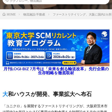
テクノロジー
,
物流施設
物流施設/不動産
ファーストリテイリング、大阪に国内2カ所
HOME
月刊LOGI-BIZ 7月号は「未来を創る輸送改革」 先行企業の
生存戦略を徹底取材
大和ハウスが開発、事業拡大へ布石
「ユニクロ」を展開するファーストリテイリングが、大阪府茨木市
で国内2カ所目となるEC専用の自動倉庫を今秋開設する方向で準備