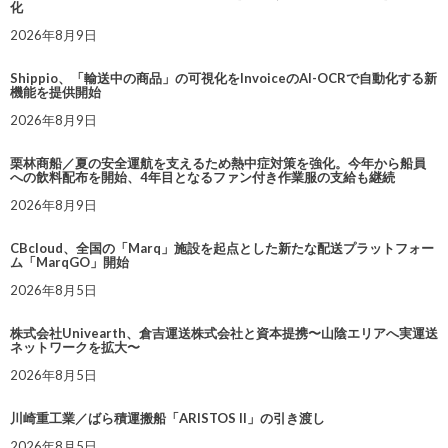
化
2026年8月9日
Shippio、「輸送中の商品」の可視化をInvoiceのAI-OCRで自動化する新
機能を提供開始
2026年8月9日
栗林商船／夏の安全運航を支えるため熱中症対策を強化。今年から船員
への飲料配布を開始、4年目となるファン付き作業服の支給も継続
2026年8月9日
CBcloud、全国の「Marq」施設を起点とした新たな配送プラットフォー
ム「MarqGO」開始
2026年8月5日
株式会社Univearth、倉吉運送株式会社と資本提携〜山陰エリアへ実運送
ネットワークを拡大〜
2026年8月5日
川崎重工業／ばら積運搬船「ARISTOS II」の引き渡し
2026年8月5日