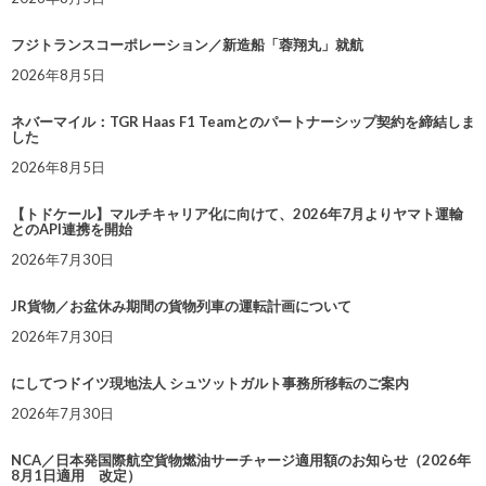
フジトランスコーポレーション／新造船「蓉翔丸」就航
2026年8月5日
ネバーマイル：TGR Haas F1 Teamとのパートナーシップ契約を締結しま
した
2026年8月5日
【トドケール】マルチキャリア化に向けて、2026年7月よりヤマト運輸
とのAPI連携を開始
2026年7月30日
JR貨物／お盆休み期間の貨物列車の運転計画について
2026年7月30日
にしてつドイツ現地法人 シュツットガルト事務所移転のご案内
2026年7月30日
NCA／日本発国際航空貨物燃油サーチャージ適用額のお知らせ（2026年
8月1日適用 改定）