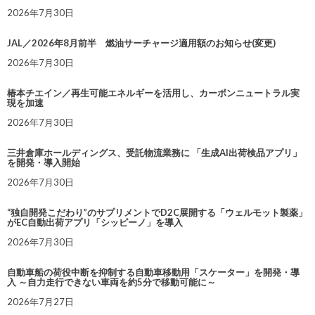
2026年7月30日
JAL／2026年8月前半 燃油サーチャージ適用額のお知らせ(変更)
2026年7月30日
椿本チエイン／再生可能エネルギーを活用し、カーボンニュートラル実
現を加速
2026年7月30日
三井倉庫ホールディングス、受託物流業務に 「生成AI出荷検品アプリ」
を開発・導入開始
2026年7月30日
“独自開発こだわり”のサプリメントでD2C展開する「ウェルモット製薬」
がEC自動出荷アプリ「シッピーノ」を導入
2026年7月30日
自動車船の荷役中断を抑制する自動車移動用「スケーター」を開発・導
入 ～自力走行できない車両を約5分で移動可能に～
2026年7月27日