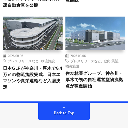
凍自動倉庫を公開
2026.08.06
2026.08.06
プレスリリースなど
,
物流施設
プレスリリースなど
,
動向/展望
,
物流施設
日本GLPが神奈川・厚木で8.4
住友林業グループ、神奈川・
万㎡の物流施設完成、日本エ
厚木で初の自社運営型物流拠
マソンや真栄運輸など入居決
点が稼働開始
定
Back to Top