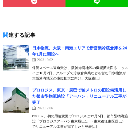
関連する記事
日水物流、大阪・南港エリアで新営業冷蔵倉庫を24
年1月に開設へ
2023.10.02
保管スペース逼迫受け、 阪神港湾地区の機能拡大図る ニッス
イは10月2日、グループで冷蔵倉庫業などを営む日水物流が
大阪港湾地区の庫腹拡大に向け、大阪市[…]
プロロジス、東京・辰巳で独メトロの旧設備活用し
た都市型物流施設「アーバン」リニューアル工事が
完了
2023.12.06
8300㎡、初の用途変更 プロロジスは12月6日、都市型物流施
設「プロロジスアーバン東京辰巳1」（東京都江東区辰巳）
でリニューアル工事が完了したと発表[…]