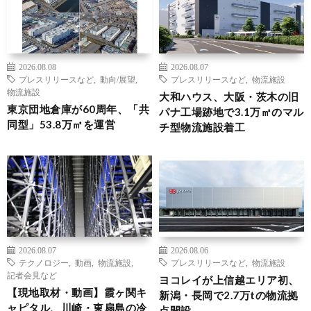
2026.08.08
2026.08.07
プレスリリースなど
,
動向/展望
,
プレスリリースなど
,
物流施設
物流施設
大和ハウス、大阪・茨木の旧
東京団地倉庫が60周年、「共
パナ工場跡地で3.1万㎡のマル
同型」53.8万㎡を運営
チ型物流施設着工
2026.08.07
2026.08.06
テクノロジー
,
動画
,
物流施設
,
プレスリリースなど
,
物流施設
記者会見など
ヨコレイが上信越エリア初、
【現地取材・動画】霞ヶ関キ
新潟・長岡で2.7万tの物流拠
ャピタル、川崎・東扇島の冷
点開設