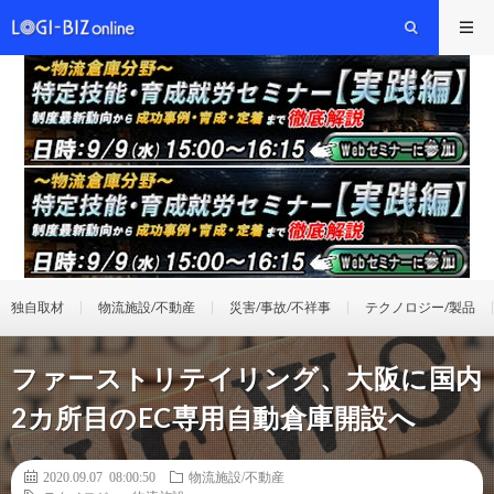
独自取材
物流施設/不動産
災害/事故/不祥事
テクノロジー/製品
ファーストリテイリング、大阪に国内
2カ所目のEC専用自動倉庫開設へ
2020.09.07 08:00:50
物流施設/不動産