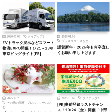
2026.01.09
タイアップ2
2026.01.01
プレスリリースなど
EVトラック展示などスマート
謹賀新年・2026年も何卒宜し
物流EXPO開催！1/21～23＠
くお願い申し上げます
東京ビッグサイト[PR]
2025.12.25
2025.10.06
タイアップ2
その他の記事
,
プレスリリースな
[PR]事前登録ラストチャン
ど
ス！10/24（金）開催「中部