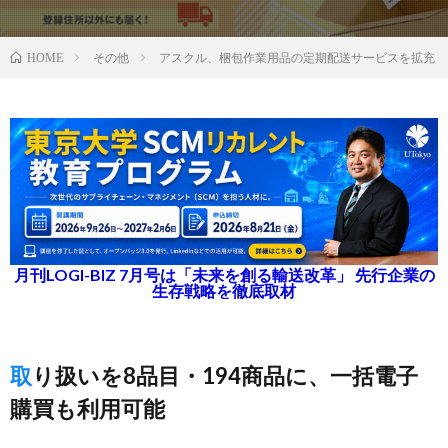
その他
アスクル、梱包作業用品の定期配送サービスを拡充
HOME
月刊LOGI-BIZ 7月号は「未来を創る輸送改革」 先行企業の
生存戦略を徹底取材
取り扱いを8品目・194商品に、一括電子
購買も利用可能