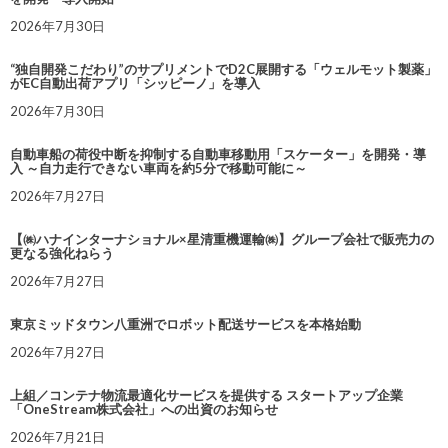
2026年7月30日
“独自開発こだわり”のサプリメントでD2C展開する「ウェルモット製薬」
がEC自動出荷アプリ「シッピーノ」を導入
2026年7月30日
自動車船の荷役中断を抑制する自動車移動用「スケーター」を開発・導
入 ～自力走行できない車両を約5分で移動可能に～
2026年7月27日
【㈱ハナインターナショナル×星清重機運輸㈱】グループ会社で販売力の
更なる強化ねらう
2026年7月27日
東京ミッドタウン八重洲でロボット配送サービスを本格始動
2026年7月27日
上組／コンテナ物流最適化サービスを提供する スタートアップ企業
「OneStream株式会社」への出資のお知らせ
2026年7月21日