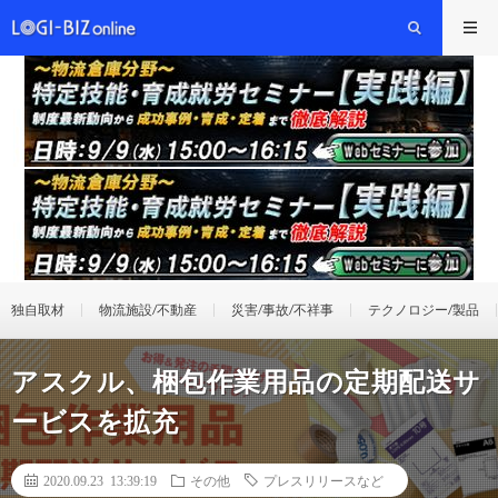
独自取材
物流施設/不動産
災害/事故/不祥事
テクノロジー/製品
アスクル、梱包作業用品の定期配送サ
ービスを拡充
2020.09.23 13:39:19
その他
プレスリリースなど