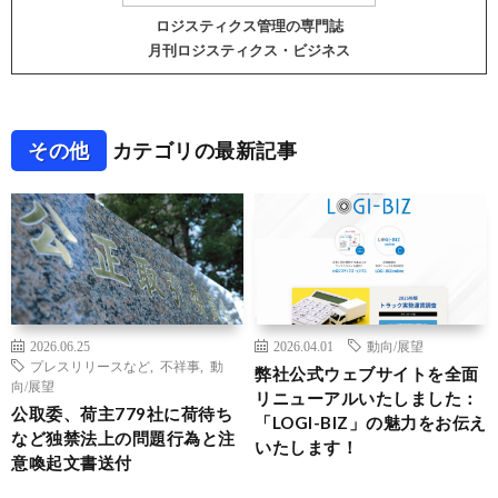
ロジスティクス管理の専門誌
月刊ロジスティクス・ビジネス
その他
カテゴリの最新記事
2026.06.25
2026.04.01
動向/展望
プレスリリースなど
,
不祥事
,
動
弊社公式ウェブサイトを全面
向/展望
リニューアルいたしました：
公取委、荷主779社に荷待ち
「LOGI-BIZ」の魅力をお伝え
など独禁法上の問題行為と注
いたします！
意喚起文書送付