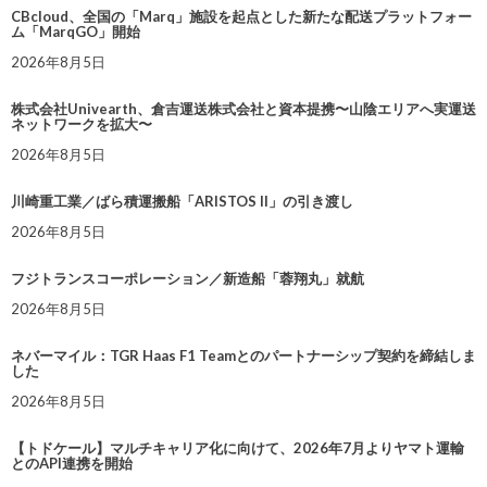
CBcloud、全国の「Marq」施設を起点とした新たな配送プラットフォー
ム「MarqGO」開始
2026年8月5日
株式会社Univearth、倉吉運送株式会社と資本提携〜山陰エリアへ実運送
ネットワークを拡大〜
2026年8月5日
川崎重工業／ばら積運搬船「ARISTOS II」の引き渡し
2026年8月5日
フジトランスコーポレーション／新造船「蓉翔丸」就航
2026年8月5日
ネバーマイル：TGR Haas F1 Teamとのパートナーシップ契約を締結しま
した
2026年8月5日
【トドケール】マルチキャリア化に向けて、2026年7月よりヤマト運輸
とのAPI連携を開始