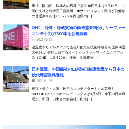
総社～岡山間、駅構内の店舗で提供 JR西日本は9月16日、JR
岡山支社と総社商工会議所、JRサービスネット岡山が伯備線
の普通列車を使い、パンを岡山県の[…]
ONE、冷凍・冷蔵貨物の輸送需要増受けリーファー
コンテナ2万7500本を新規調達
2021.05.11
温湿度をリアルタイムで監視可能な新技術搭載分も 国内海運
大手3社が共同出資するオーシャンネットワークエクスプレ
ス（ONE）は5月10日、冷凍・冷蔵貨物[…]
日本通運、中国船社の山東港口航運集団から日本の
総代理店業務受託
2023.01.06
東京・横浜・大阪・神戸のコンテナターミナル業務も
NIPPON EXPRESSホールディングスは1月6日、傘下の日本通
運が、中国・山東省の船会社、山東[…]