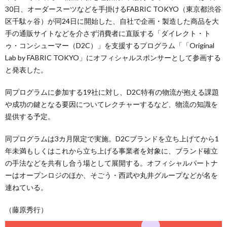
30日、オーダースーツなどを手掛けるFABRIC TOKYO（東京都渋谷
区千駄ヶ谷）が同24日に開始した、自社で企画・製造した商品を大
手の通販サイトなどを介さず消費者に直販する「ダイレクト・ト
ゥ・コンシューマー（D2C）」を支援するプログラム「「Original
Lab by FABRIC TOKYO」にオフィシャルスポンサーとして参画する
と発表した。
同プログラムに参加する19社に対し、D2C特有の物流が抱える課題
や成功の鍵となる要因についてレクチャーするなど、物流の知識を
提供する予定。
同プログラムは3カ月限定で実施。D2Cブランドを立ち上げてから1
年未満もしくはこれから立ち上げる事業者を対象に、ブランド確立
の手法などを共有し合う場として展開する。オフィシャルパートナ
ーはオープンロジのほか、そごう・西武や丸井グループなどが名を
連ねている。
（藤原秀行）