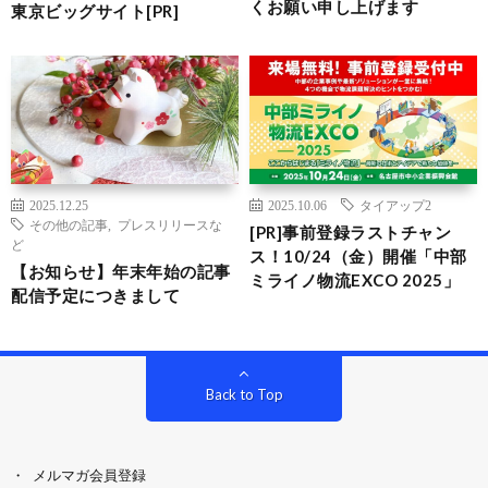
くお願い申し上げます
東京ビッグサイト[PR]
2025.12.25
2025.10.06
タイアップ2
その他の記事
,
プレスリリースな
[PR]事前登録ラストチャン
ど
ス！10/24（金）開催「中部
【お知らせ】年末年始の記事
ミライノ物流EXCO 2025」
配信予定につきまして
Back to Top
メルマガ会員登録