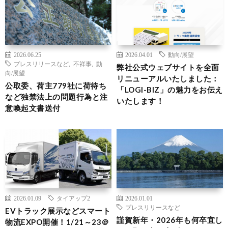
2026.06.25
2026.04.01
動向/展望
プレスリリースなど
,
不祥事
,
動
弊社公式ウェブサイトを全面
向/展望
リニューアルいたしました：
公取委、荷主779社に荷待ち
「LOGI-BIZ」の魅力をお伝え
など独禁法上の問題行為と注
いたします！
意喚起文書送付
2026.01.09
タイアップ2
2026.01.01
プレスリリースなど
EVトラック展示などスマート
謹賀新年・2026年も何卒宜し
物流EXPO開催！1/21～23＠