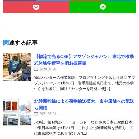
関連する記事
【物流で光るCSR】アマゾンジャパン、東北で移動
式体験学習車を初お披露目
2020.01.20
物流センターの作業体験、プログラミング学習も可能に アマ
ゾンジャパンは1月20日、岩手県陸前高田市で、地元の小学
生らを対象に、同社のセンターを題材に使[…]
北陸新幹線による荷物輸送拡大、市中店舗への配送
も開始
2021.05.21
JR3社、第1弾はイトーヨーカドーなど JR東日本とJR西日本、
JR東日本物流は5月21日、これまで北陸新幹線を活用し、主
に東京駅構内にある“駅ナカ”[…]