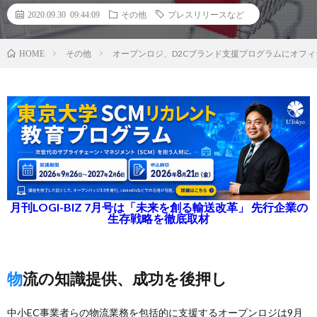
2020.09.30 09:44:09
その他
プレスリリースなど
その他
オープンロジ、D2Cブランド支援プログラムにオフ
HOME
月刊LOGI-BIZ 7月号は「未来を創る輸送改革」 先行企業の
生存戦略を徹底取材
物流の知識提供、成功を後押し
中小EC事業者らの物流業務を包括的に支援するオープンロジは9月