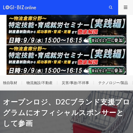
独自取材
物流施設/不動産
災害/事故/不祥事
テクノロジー/製品
オープンロジ、D2Cブランド支援プロ
グラムにオフィシャルスポンサーと
して参画