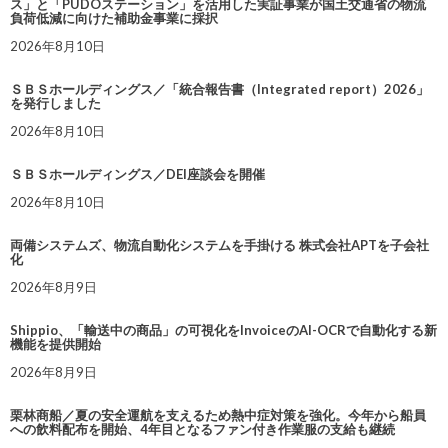
ス」と「PUDOステーション」を活用した実証事業が国土交通省の物流
負荷低減に向けた補助金事業に採択
2026年8月10日
ＳＢＳホールディングス／「統合報告書（Integrated report）2026」
を発行しました
2026年8月10日
ＳＢＳホールディングス／DEI座談会を開催
2026年8月10日
両備システムズ、物流自動化システムを手掛ける 株式会社APTを子会社
化
2026年8月9日
Shippio、「輸送中の商品」の可視化をInvoiceのAI-OCRで自動化する新
機能を提供開始
2026年8月9日
栗林商船／夏の安全運航を支えるため熱中症対策を強化。今年から船員
への飲料配布を開始、4年目となるファン付き作業服の支給も継続