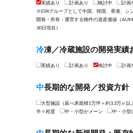
実績あり
計画あり
検討中
計画
※ESRグループとして中国、韓国、香港、
開発・所有・運営する物件の資産価値（AUM）
30日現在）
冷凍／冷蔵施設の開発実績
実績あり
計画あり
検討中
計画
中長期的な開発／投資方針
大型施設（延べ床面積1万坪＝約3.3万㎡
半々程度
中・小型がメーン
中・小型