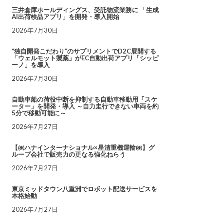
三井倉庫ホールディングス、受託物流業務に 「生成
AI出荷検品アプリ」を開発・導入開始
2026年7月30日
“独自開発こだわり”のサプリメントでD2C展開する
「ウェルモット製薬」がEC自動出荷アプリ「シッピ
ーノ」を導入
2026年7月30日
自動車船の荷役中断を抑制する自動車移動用「スケ
ーター」を開発・導入 ～自力走行できない車両を約
5分で移動可能に～
2026年7月27日
【㈱ハナインターナショナル×星清重機運輸㈱】グ
ループ会社で販売力の更なる強化ねらう
2026年7月27日
東京ミッドタウン八重洲でロボット配送サービスを
本格始動
2026年7月27日