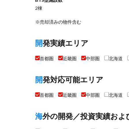
2棟
※売却済みの物件含む
開発実績エリア
首都圏
近畿圏
中部圏
北海道
開発対応可能エリア
首都圏
近畿圏
中部圏
北海道
海外の開発／投資実績およ