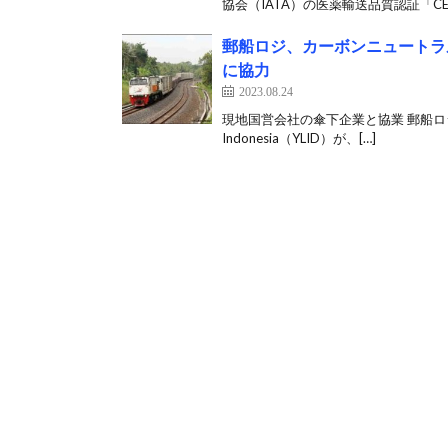
協会（IATA）の医薬輸送品質認証「CEIV 
郵船ロジ、カーボンニュートラ
に協力
2023.08.24
現地国営会社の傘下企業と協業 郵船ロジステ
Indonesia（YLID）が、[…]