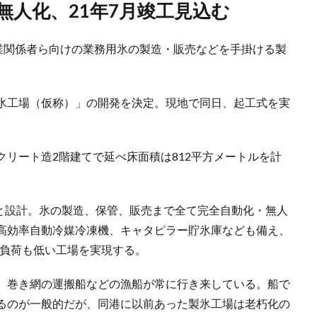
・無人化、21年7月竣工見込む
漁業関係者ら向けの業務用氷の製造・販売などを手掛ける製
氷工場（仮称）」の開発を決定。現地で同日、起工式を実
リート造2階建てで延べ床面積は812平方メートルを計
ンと設計。氷の製造、保管、販売まで全て完全自動化・無人
高効率自動冷媒冷凍機、キャタピラー貯氷庫なども備え、
境負荷も低い工場を実現する。
、巻き網の運搬船などの漁船が常に行き来している。船で
るのが一般的だが、同港に以前あった製氷工場は老朽化の