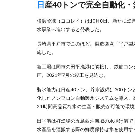
日産40トンで完全自動化
横浜冷凍（ヨコレイ）は10月8日、新たに
氷事業へ進出すると発表した。
長崎県平戸市でこのほど、製造拠点「平戸製
施した。
新工場は同市の田平漁港に隣接し、鉄筋コンク
画。2021年7月の竣工を見込む。
製氷能力は日産40トン、貯水設備は300ト
化したノンフロン自動製氷システムを導入。
24 時間高品質な氷の生産・販売が可能で環
田平港は好漁場の五島西沖海域の水揚げ港で
水産品を運搬する際の鮮度保持は氷を使用す