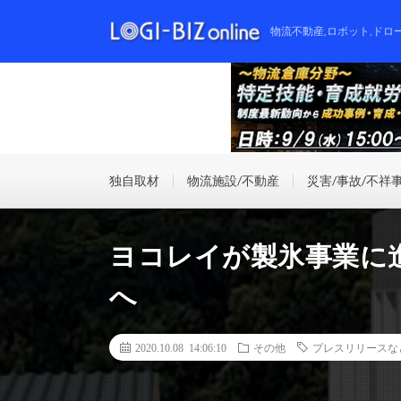
物流不動産,ロボット,ドロ
独自取材
物流施設/不動産
災害/事故/不祥
ヨコレイが製氷事業に
へ
2020.10.08 14:06:10
その他
プレスリリースな