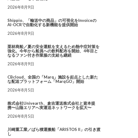
2026年8月9日
Shippio、「輸送中の商品」の可視化をInvoiceの
AI-OCRで自動化する新機能を提供開始
2026年8月9日
栗林商船／夏の安全運航を支えるため熱中症対策を
強化。今年から船員への飲料配布を開始、4年目と
なるファン付き作業服の支給も継続
2026年8月9日
CBcloud、全国の「Marq」施設を起点とした新た
な配送プラットフォーム「MarqGO」開始
2026年8月5日
株式会社Univearth、倉吉運送株式会社と資本提
携〜山陰エリアへ実運送ネットワークを拡大〜
2026年8月5日
川崎重工業／ばら積運搬船「ARISTOS II」の引き渡
し