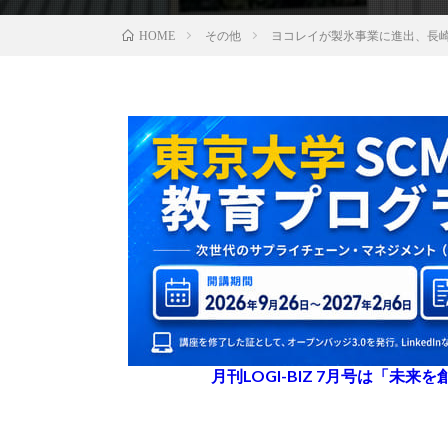
その他
ヨコレイが製氷事業に進出、長
HOME
月刊LOGI-BIZ 7月号は「未