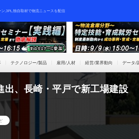
ーン,3PL,独自取材で物流ニュースを配信
事
テクノロジー/製品
雇用/人材
経営/業界動向
データ/
進出、長崎・平戸で新工場建設
ど