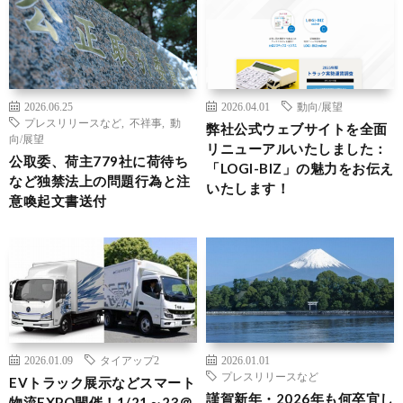
2026.06.25
2026.04.01
動向/展望
プレスリリースなど
,
不祥事
,
動
弊社公式ウェブサイトを全面
向/展望
リニューアルいたしました：
公取委、荷主779社に荷待ち
「LOGI-BIZ」の魅力をお伝え
など独禁法上の問題行為と注
いたします！
意喚起文書送付
2026.01.09
タイアップ2
2026.01.01
プレスリリースなど
EVトラック展示などスマート
謹賀新年・2026年も何卒宜し
物流EXPO開催！1/21～23＠