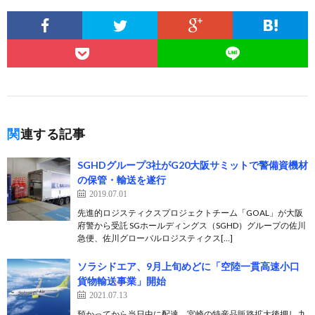
関連する記事
SGHDグループ3社がG20大阪サミットで警備資機材
の保管・輸送を遂行
2019.07.01
先進的ロジスティクスプロジェクトチーム「GOAL」が大阪
府警から受託 SGホールディングス（SGHD）グループの佐川
急便、佐川グローバルロジスティクス[…]
ソラシドエア、9月上旬めどに「空陸一貫高速小口
貨物輸送事業」開始
2021.07.13
預かってから当日中に配達、宮崎の特産品販路拡大後押し 九