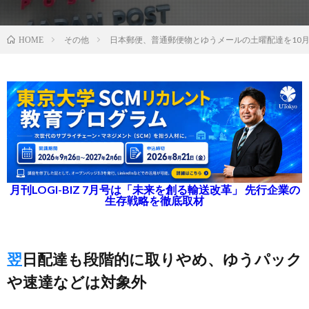
その他
日本郵便、普通郵便物とゆうメールの土曜配達を10
HOME
月刊LOGI-BIZ 7月号は「未来を創る輸送改革」 先行企業の
生存戦略を徹底取材
翌日配達も段階的に取りやめ、ゆうパック
や速達などは対象外