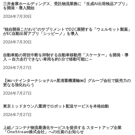
三井倉庫ホールディングス、受託物流業務に 「生成AI出荷検品アプリ」
を開発・導入開始
2026年7月30日
“独自開発こだわり”のサプリメントでD2C展開する「ウェルモット製薬」
がEC自動出荷アプリ「シッピーノ」を導入
2026年7月30日
自動車船の荷役中断を抑制する自動車移動用「スケーター」を開発・導
入 ～自力走行できない車両を約5分で移動可能に～
2026年7月27日
【㈱ハナインターナショナル×星清重機運輸㈱】グループ会社で販売力の
更なる強化ねらう
2026年7月27日
東京ミッドタウン八重洲でロボット配送サービスを本格始動
2026年7月27日
上組／コンテナ物流最適化サービスを提供する スタートアップ企業
「OneStream株式会社」への出資のお知らせ