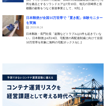
州を拠点とするソラシドエアは7月13日、地元の宮崎県と首
都圏の顧客をつなぐ新規事業として、9月[…]
日本郵便が全国10万世帯で「置き配」体験モニター
を実施
2019.06.24
日本郵政・長門社長「盗難などトラブルは1件も起きていな
い」 日本郵便は6月24日、宅配便の再配達削減に向けて全国
10万世帯を対象に無料の宅配ボックスを[…]