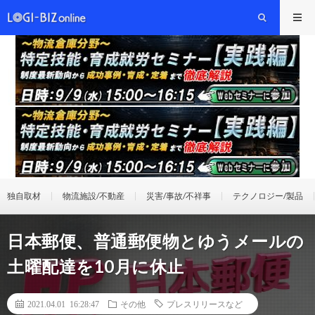
独自取材
物流施設/不動産
災害/事故/不祥事
テクノロジー/製品
日本郵便、普通郵便物とゆうメールの
土曜配達を10月に休止
2021.04.01 16:28:47
その他
プレスリリースなど