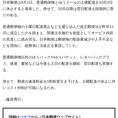
日本郵便は4月1日、普通郵便物とゆうメールの土曜配達を10月2日
に休止すると発表した。併せて、10月以降は翌日配達を段階的に取
りやめる。
普通郵便物の土曜日配達廃止などを盛り込んだ改正郵便法が昨年11
月に成立したのを踏まえ、関連法令施行を前提としてサービス内容
の見直しに踏み切る。日本郵便は郵便物の取扱量減少や人手不足な
どを理由に、総務省に法改正を要請していた。
普通郵便物以外のゆうパックやゆうパケット、レターパックプラ
ス、速達、書留などは今後も土日の配達を継続、翌日配達も実施す
る。
併せて、郵便の速達料金を1割程度引き下げる。土曜配達の休止に伴
いコスト抑制が可能になるため。
（藤原秀行）
詳細は
コチラ
から（日本郵便ウェブサイト）