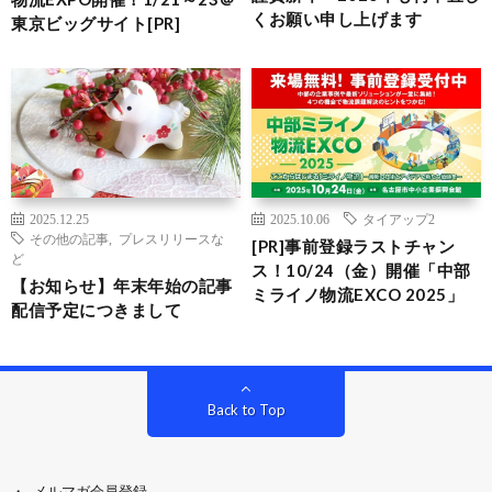
くお願い申し上げます
東京ビッグサイト[PR]
2025.12.25
2025.10.06
タイアップ2
その他の記事
,
プレスリリースな
[PR]事前登録ラストチャン
ど
ス！10/24（金）開催「中部
【お知らせ】年末年始の記事
ミライノ物流EXCO 2025」
配信予定につきまして
Back to Top
メルマガ会員登録