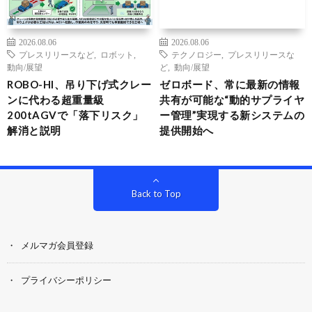
2026.08.06
2026.08.06
プレスリリースなど
,
ロボット
,
テクノロジー
,
プレスリリースな
動向/展望
ど
,
動向/展望
ROBO-HI、吊り下げ式クレー
ゼロボード、常に最新の情報
ンに代わる超重量級
共有が可能な“動的サプライヤ
200tAGVで「落下リスク」
ー管理”実現する新システムの
解消と説明
提供開始へ
Back to Top
メルマガ会員登録
プライバシーポリシー