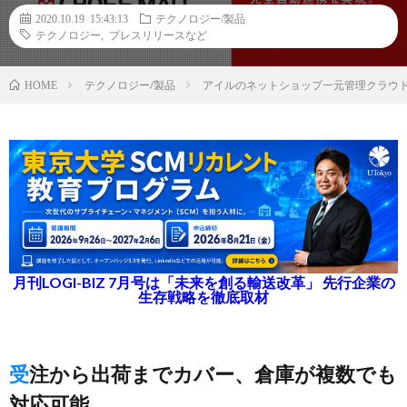
2020.10.19 15:43:13
テクノロジー/製品
テクノロジー
,
プレスリリースなど
テクノロジー/製品
アイルのネットショップ一元管理クラウド
HOME
月刊LOGI-BIZ 7月号は「未来を創る輸送改革」 先行企業の
生存戦略を徹底取材
受注から出荷までカバー、倉庫が複数でも
対応可能