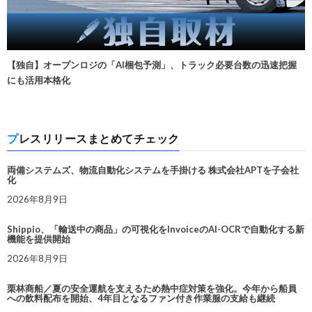
【独自】オープンロジの「AI梱包予測」、トラック必要台数の迅速把握
にも活用本格化
プレスリリースまとめてチェック
両備システムズ、物流自動化システムを手掛ける 株式会社APTを子会社
化
2026年8月9日
Shippio、「輸送中の商品」の可視化をInvoiceのAI-OCRで自動化する新
機能を提供開始
2026年8月9日
栗林商船／夏の安全運航を支えるため熱中症対策を強化。今年から船員
への飲料配布を開始、4年目となるファン付き作業服の支給も継続