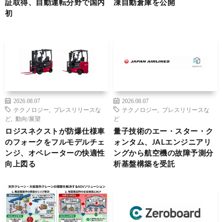
証取得、自動運転分野で国内
凍自動倉庫を公開
初
2026.08.07
2026.08.07
テクノロジー
,
プレスリリースな
テクノロジー
,
プレスリリースな
ど
,
動向/展望
ど
ロジスネクストが防爆仕様車
量子技術のエー・スター・ク
のフォークをフルモデルチェ
ォンタム、JALエンジニアリ
ンジ、オペレーターの快適性
ングから航空機の故障予測分
向上図る
析基盤構築を受託