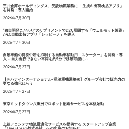
三井倉庫ホールディングス、受託物流業務に 「生成AI出荷検品アプリ」
を開発・導入開始
2026年7月30日
“独自開発こだわり”のサプリメントでD2C展開する「ウェルモット製薬」
がEC自動出荷アプリ「シッピーノ」を導入
2026年7月30日
自動車船の荷役中断を抑制する自動車移動用「スケーター」を開発・導
入 ～自力走行できない車両を約5分で移動可能に～
2026年7月27日
【㈱ハナインターナショナル×星清重機運輸㈱】グループ会社で販売力の
更なる強化ねらう
2026年7月27日
東京ミッドタウン八重洲でロボット配送サービスを本格始動
2026年7月27日
上組／コンテナ物流最適化サービスを提供する スタートアップ企業
「OneStream株式会社」への出資のお知らせ