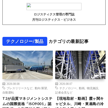
ロジスティクス管理の専門誌
月刊ロジスティクス・ビジネス
テクノロジー/製品
カテゴリの最新記事
2026.08.08
2026.08.07
プレスリリースなど
,
動向/展望
,
テクノロジー
,
動画
,
物流施設
,
自動運転
記者会見など
T2が品質マネジメントシステ
【現地取材・動画】霞ヶ関キ
ムの国際規格「ISO9001」認
ャピタル、川崎・東扇島の冷