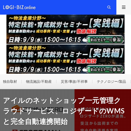
独自取材
物流施設/不動産
災害/事故/不祥事
テクノロジー/製品
アイルのネットショップ一元管理ク
ラウドサービス、ロジザードのWMS
と完全自動連携開始