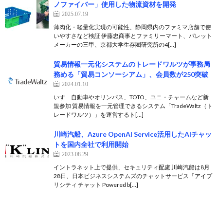
ノファイバー」使用した物流資材を開発
2025.07.19
薄肉化・軽量化実現の可能性、静岡県内のファミマ店舗で使
いやすさなど検証 伊藤忠商事とファミリーマート、パレット
メーカーの三甲、京都大学生存圏研究所の4[…]
貿易情報一元化システムのトレードワルツが事務局
務める「貿易コンソーシアム」、会員数が250突破
2024.01.10
いすゞ自動車やオリンパス、TOTO、ユニ・チャームなど新
規参加 貿易情報を一元管理できるシステム「TradeWaltz（ト
レードワルツ）」を運営するト[…]
川崎汽船、Azure OpenAI Service活用したAIチャッ
トを国内全社で利用開始
2023.08.29
イントラネット上で提供、セキュリティ配慮 川崎汽船は8月
28日、日本ビジネスシステムズのチャットサービス「アイプ
リシティ チャット Powered b[…]