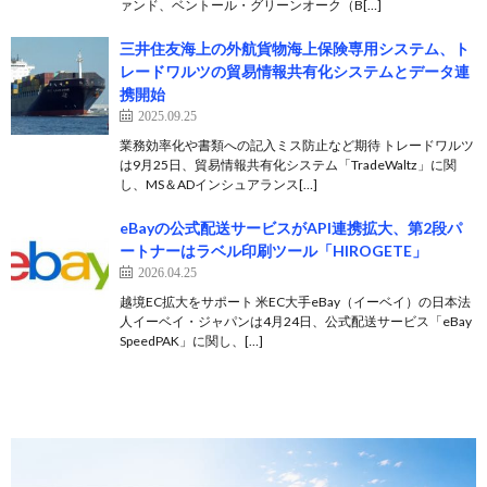
ァンド、ベントール・グリーンオーク（B[…]
三井住友海上の外航貨物海上保険専用システム、ト
レードワルツの貿易情報共有化システムとデータ連
携開始
2025.09.25
業務効率化や書類への記入ミス防止など期待 トレードワルツ
は9月25日、貿易情報共有化システム「TradeWaltz」に関
し、MS＆ADインシュアランス[…]
eBayの公式配送サービスがAPI連携拡大、第2段パ
ートナーはラベル印刷ツール「HIROGETE」
2026.04.25
越境EC拡大をサポート 米EC大手eBay（イーベイ）の日本法
人イーベイ・ジャパンは4月24日、公式配送サービス「eBay
SpeedPAK」に関し、[…]