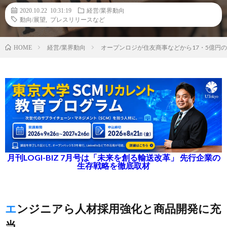
2020.10.22 10:31:19
経営/業界動向
動向/展望
,
プレスリリースなど
経営/業界動向
オープンロジが住友商事などから17・5億円
HOME
月刊LOGI-BIZ 7月号は「未来を創る輸送改革」 先行企業の
生存戦略を徹底取材
エンジニアら人材採用強化と商品開発に充
当