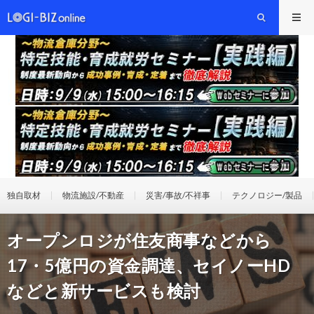
独自取材
物流施設/不動産
災害/事故/不祥事
テクノロジー/製品
オープンロジが住友商事などから
17・5億円の資金調達、セイノーHD
などと新サービスも検討