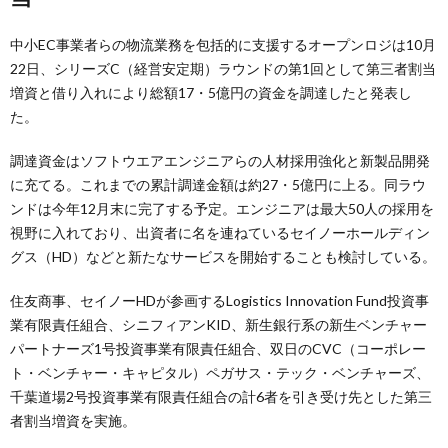
中小EC事業者らの物流業務を包括的に支援するオープンロジは10月
22日、シリーズC（経営安定期）ラウンドの第1回として第三者割当
増資と借り入れにより総額17・5億円の資金を調達したと発表し
た。
調達資金はソフトウエアエンジニアらの人材採用強化と新製品開発
に充てる。これまでの累計調達金額は約27・5億円に上る。同ラウ
ンドは今年12月末に完了する予定。エンジニアは最大50人の採用を
視野に入れており、出資者に名を連ねているセイノーホールディン
グス（HD）などと新たなサービスを開始することも検討している。
住友商事、セイノーHDが参画するLogistics Innovation Fund投資事
業有限責任組合、シニフィアンKID、新生銀行系の新生ベンチャー
パートナーズ1号投資事業有限責任組合、双日のCVC（コーポレー
ト・ベンチャー・キャピタル）ペガサス・テック・ベンチャーズ、
千葉道場2号投資事業有限責任組合の計6者を引き受け先とした第三
者割当増資を実施。