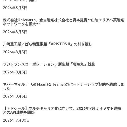
2026年8月5日
株式会社Univearth、倉吉運送株式会社と資本提携〜山陰エリアへ実運送
ネットワークを拡大〜
2026年8月5日
川崎重工業／ばら積運搬船「ARISTOS II」の引き渡し
2026年8月5日
フジトランスコーポレーション／新造船「蓉翔丸」就航
2026年8月5日
ネバーマイル：TGR Haas F1 Teamとのパートナーシップ契約を締結しま
した
2026年8月5日
【トドケール】マルチキャリア化に向けて、2026年7月よりヤマト運輸
とのAPI連携を開始
2026年7月30日