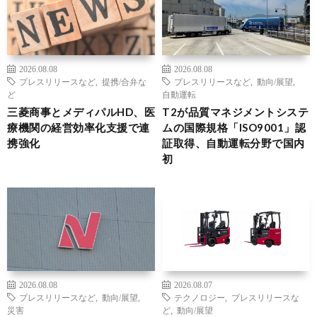
2026.08.08
2026.08.08
プレスリリースなど
,
提携/合弁な
プレスリリースなど
,
動向/展望
,
ど
自動運転
三菱商事とメディパルHD、医
T2が品質マネジメントシステ
療機関の経営効率化支援で連
ムの国際規格「ISO9001」認
携強化
証取得、自動運転分野で国内
初
2026.08.08
2026.08.07
プレスリリースなど
,
動向/展望
,
テクノロジー
,
プレスリリースな
災害
ど
,
動向/展望