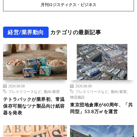
月刊ロジスティクス・ビジネス
経営/業界動向
カテゴリの最新記事
2026.08.08
2026.08.08
プレスリリースなど
,
動向/展望
プレスリリースなど
,
動向/展望
,
物流施設
テトラパックが業界初、常温
東京団地倉庫が60周年、「共
保存可能なツナ製品向け紙容
同型」53.8万㎡を運営
器を発表