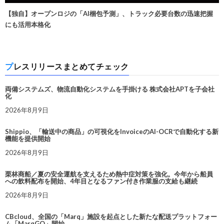
【独自】オープンロジの「AI梱包予測」、トラック必要台数の迅速把握
にも活用本格化
プレスリリースまとめてチェック
両備システムズ、物流自動化システムを手掛ける 株式会社APTを子会社
化
2026年8月9日
Shippio、「輸送中の商品」の可視化をInvoiceのAI-OCRで自動化する新
機能を提供開始
2026年8月9日
栗林商船／夏の安全運航を支えるため熱中症対策を強化。今年から船員
への飲料配布を開始、4年目となるファン付き作業服の支給も継続
2026年8月9日
CBcloud、全国の「Marq」施設を起点とした新たな配送プラットフォー
ム「MarqGO」開始