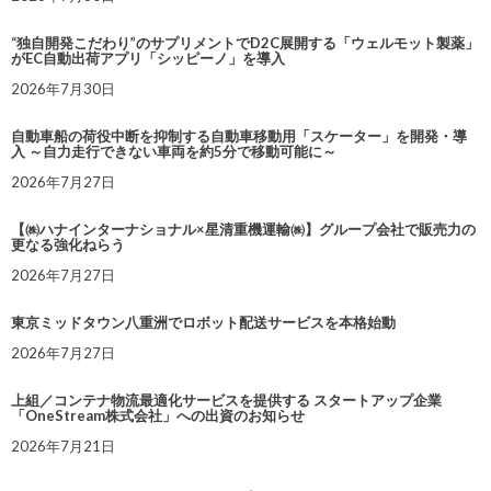
“独自開発こだわり”のサプリメントでD2C展開する「ウェルモット製薬」
がEC自動出荷アプリ「シッピーノ」を導入
2026年7月30日
自動車船の荷役中断を抑制する自動車移動用「スケーター」を開発・導
入 ～自力走行できない車両を約5分で移動可能に～
2026年7月27日
【㈱ハナインターナショナル×星清重機運輸㈱】グループ会社で販売力の
更なる強化ねらう
2026年7月27日
東京ミッドタウン八重洲でロボット配送サービスを本格始動
2026年7月27日
上組／コンテナ物流最適化サービスを提供する スタートアップ企業
「OneStream株式会社」への出資のお知らせ
2026年7月21日