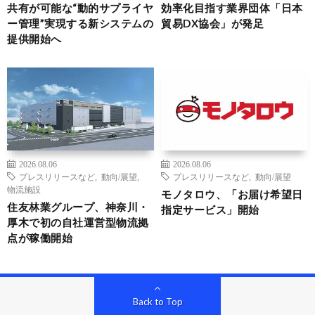
共有が可能な“動的サプライヤ
効率化目指す業界団体「日本
ー管理”実現する新システムの
貿易DX協会」が発足
提供開始へ
2026.08.06
2026.08.06
プレスリリースなど
,
動向/展望
,
プレスリリースなど
,
動向/展望
物流施設
モノタロウ、「お届け希望日
住友林業グループ、神奈川・
指定サービス」開始
厚木で初の自社運営型物流拠
点が稼働開始
Back to Top