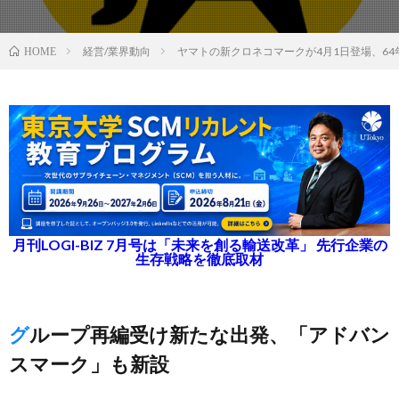
経営/業界動向
ヤマトの新クロネコマークが4月1日登場、64
HOME
月刊LOGI-BIZ 7月号は「未来を創る輸送改革」 先行企業の
生存戦略を徹底取材
グループ再編受け新たな出発、「アドバン
スマーク」も新設