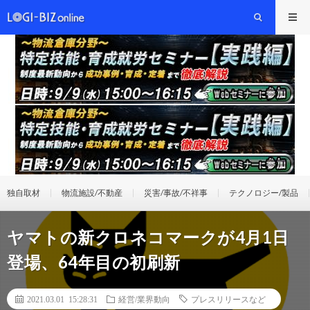
独自取材
物流施設/不動産
災害/事故/不祥事
テクノロジー/製品
ヤマトの新クロネコマークが4月1日
登場、64年目の初刷新
2021.03.01 15:28:31
経営/業界動向
プレスリリースなど