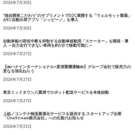
2026年7月30日
“独自開発こだわり”のサプリメントでD2C展開する「ウェルモット製薬」
がEC自動出荷アプリ「シッピーノ」を導入
2026年7月30日
自動車船の荷役中断を抑制する自動車移動用「スケーター」を開発・導
入 ～自力走行できない車両を約5分で移動可能に～
2026年7月27日
【㈱ハナインターナショナル×星清重機運輸㈱】グループ会社で販売力の
更なる強化ねらう
2026年7月27日
東京ミッドタウン八重洲でロボット配送サービスを本格始動
2026年7月27日
上組／コンテナ物流最適化サービスを提供する スタートアップ企業
「OneStream株式会社」への出資のお知らせ
2026年7月21日