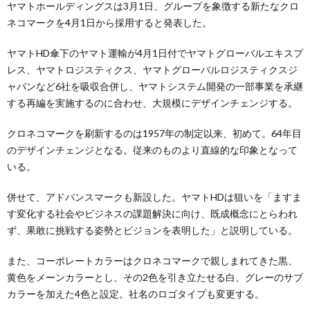
ヤマトホールディングスは3月1日、グループを象徴する新たなクロ
ネコマークを4月1日から採用すると発表した。
ヤマトHD傘下のヤマト運輸が4月1日付でヤマトグローバルエキスプ
レス、ヤマトロジスティクス、ヤマトグローバルロジスティクスジ
ャパンなど6社を吸収合併し、ヤマトシステム開発の一部事業を承継
する再編を実施するのに合わせ、大規模にデザインチェンジする。
クロネコマークを刷新するのは1957年の制定以来、初めて。64年目
のデザインチェンジとなる。従来のものより直線的な印象となって
いる。
併せて、アドバンスマークも新設した。ヤマトHDは狙いを「ますま
す変化する社会やビジネスの課題解決に向け、既成概念にとらわれ
ず、果敢に挑戦する姿勢とビジョンを表明した」と説明している。
また、コーポレートカラーはクロネコマークで親しまれてきた黒、
黄色をメーンカラーとし、その2色を引き立たせる白、グレーのサブ
カラーを加えた4色と設定。社名のロゴタイプも変更する。