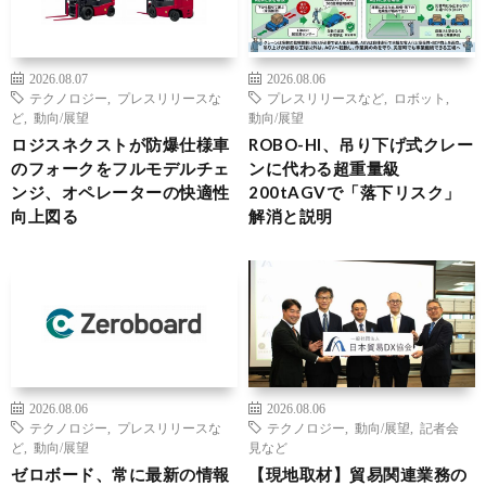
2026.08.07
2026.08.06
テクノロジー
,
プレスリリースな
プレスリリースなど
,
ロボット
,
ど
,
動向/展望
動向/展望
ロジスネクストが防爆仕様車
ROBO-HI、吊り下げ式クレー
のフォークをフルモデルチェ
ンに代わる超重量級
ンジ、オペレーターの快適性
200tAGVで「落下リスク」
向上図る
解消と説明
2026.08.06
2026.08.06
テクノロジー
,
プレスリリースな
テクノロジー
,
動向/展望
,
記者会
ど
,
動向/展望
見など
ゼロボード、常に最新の情報
【現地取材】貿易関連業務の