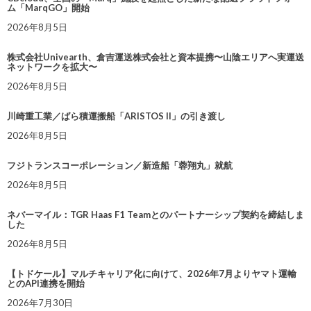
ム「MarqGO」開始
2026年8月5日
株式会社Univearth、倉吉運送株式会社と資本提携〜山陰エリアへ実運送
ネットワークを拡大〜
2026年8月5日
川崎重工業／ばら積運搬船「ARISTOS II」の引き渡し
2026年8月5日
フジトランスコーポレーション／新造船「蓉翔丸」就航
2026年8月5日
ネバーマイル：TGR Haas F1 Teamとのパートナーシップ契約を締結しま
した
2026年8月5日
【トドケール】マルチキャリア化に向けて、2026年7月よりヤマト運輸
とのAPI連携を開始
2026年7月30日