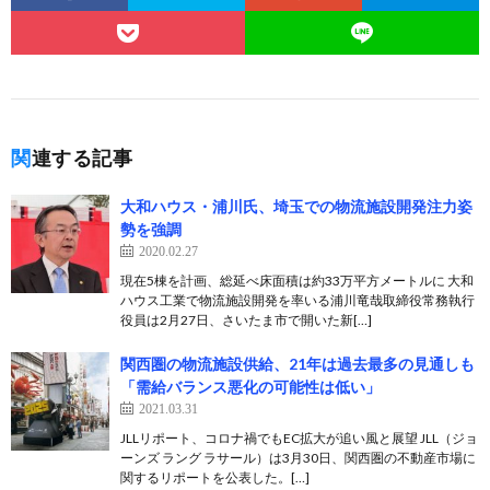
関連する記事
大和ハウス・浦川氏、埼玉での物流施設開発注力姿
勢を強調
2020.02.27
現在5棟を計画、総延べ床面積は約33万平方メートルに 大和
ハウス工業で物流施設開発を率いる浦川竜哉取締役常務執行
役員は2月27日、さいたま市で開いた新[…]
関西圏の物流施設供給、21年は過去最多の見通しも
「需給バランス悪化の可能性は低い」
2021.03.31
JLLリポート、コロナ禍でもEC拡大が追い風と展望 JLL（ジョ
ーンズ ラング ラサール）は3月30日、関西圏の不動産市場に
関するリポートを公表した。[…]