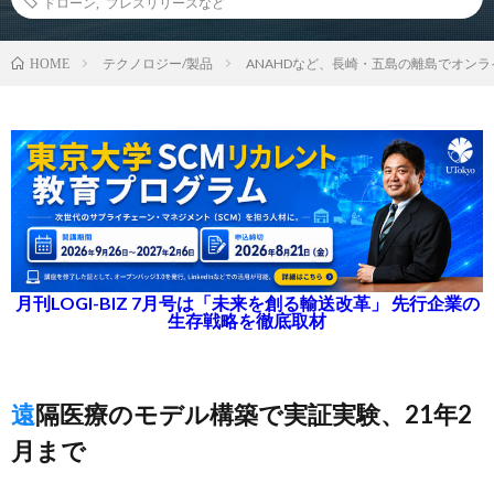
ドローン
,
プレスリリースなど
テクノロジー/製品
ANAHDなど、長崎・五島の離島でオン
HOME
月刊LOGI-BIZ 7月号は「未来を創る輸送改革」 先行企業の
生存戦略を徹底取材
遠隔医療のモデル構築で実証実験、21年2
月まで