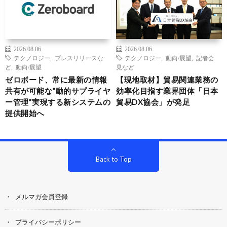
2026.08.06
2026.08.06
テクノロジー
,
プレスリリースな
テクノロジー
,
動向/展望
,
記者会
ど
,
動向/展望
見など
ゼロボード、常に最新の情報
【現地取材】貿易関連業務の
共有が可能な“動的サプライヤ
効率化目指す業界団体「日本
ー管理”実現する新システムの
貿易DX協会」が発足
提供開始へ
Back to Top
メルマガ会員登録
プライバシーポリシー