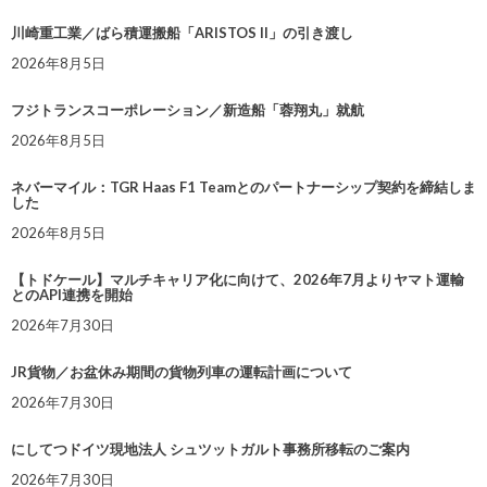
川崎重工業／ばら積運搬船「ARISTOS II」の引き渡し
2026年8月5日
フジトランスコーポレーション／新造船「蓉翔丸」就航
2026年8月5日
ネバーマイル：TGR Haas F1 Teamとのパートナーシップ契約を締結しま
した
2026年8月5日
【トドケール】マルチキャリア化に向けて、2026年7月よりヤマト運輸
とのAPI連携を開始
2026年7月30日
JR貨物／お盆休み期間の貨物列車の運転計画について
2026年7月30日
にしてつドイツ現地法人 シュツットガルト事務所移転のご案内
2026年7月30日