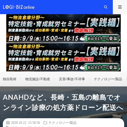
独自取材
物流施設/不動産
災害/事故/不祥事
テクノロジー/製品
ANAHDなど、長崎・五島の離島でオ
ンライン診療の処方薬ドローン配送へ
2020.10.22 15:58:50
テクノロジー/製品