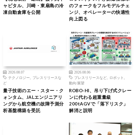
ャピタル、川崎・東扇島の冷
のフォークをフルモデルチェ
凍自動倉庫を公開
ンジ、オペレーターの快適性
向上図る
2026.08.07
2026.08.06
テクノロジー
,
プレスリリースな
プレスリリースなど
,
ロボット
,
ど
動向/展望
量子技術のエー・スター・ク
ROBO-HI、吊り下げ式クレー
ォンタム、JALエンジニアリ
ンに代わる超重量級
ングから航空機の故障予測分
200tAGVで「落下リスク」
析基盤構築を受託
解消と説明