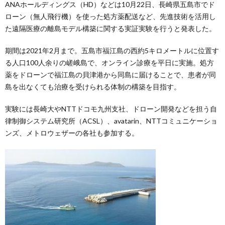
ANAホールディングス（HD）などは10月22日、長崎県五島市でド
ローン（無人飛行機）を使った処方薬配送など、先進技術を活用し
た遠隔医療の離島モデル構築に関する実証実験を行うと発表した。
期間は2021年2月まで。五島市福江島の西約5キロメートルに位置す
る人口100人余りの嵯峨島で、オンライン診療を平日に実施。処方
薬をドローンで福江島の貝津港から同島に届けることで、患者が同
島を出なくても治療を受けられる体制の構築を目指す。
実験には長崎大やNTTドコモ九州支社、ドローン開発などを担う自
律制御システム研究所（ACSL）、avatarin、NTTコミュニケーショ
ンズ、メトロウェザーの各社も参加する。