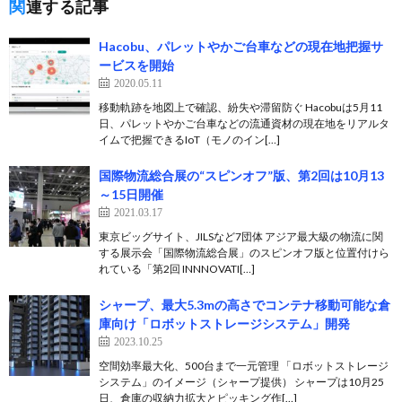
関連する記事
Hacobu、パレットやかご台車などの現在地把握サ
ービスを開始
2020.05.11
移動軌跡を地図上で確認、紛失や滞留防ぐ Hacobuは5月11
日、パレットやかご台車などの流通資材の現在地をリアルタ
イムで把握できるIoT（モノのイン[…]
国際物流総合展の“スピンオフ”版、第2回は10月13
～15日開催
2021.03.17
東京ビッグサイト、JILSなど7団体 アジア最大級の物流に関
する展示会「国際物流総合展」のスピンオフ版と位置付けら
れている「第2回 INNNOVATI[…]
シャープ、最大5.3mの高さでコンテナ移動可能な倉
庫向け「ロボットストレージシステム」開発
2023.10.25
空間効率最大化、500台まで一元管理 「ロボットストレージ
システム」のイメージ（シャープ提供） シャープは10月25
日、倉庫の収納力拡大とピッキング作[…]