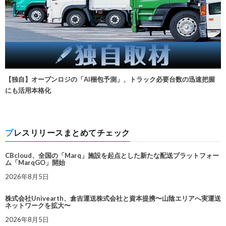
【独自】オープンロジの「AI梱包予測」、トラック必要台数の迅速把握
にも活用本格化
プレスリリースまとめてチェック
CBcloud、全国の「Marq」施設を起点とした新たな配送プラットフォー
ム「MarqGO」開始
2026年8月5日
株式会社Univearth、倉吉運送株式会社と資本提携〜山陰エリアへ実運送
ネットワークを拡大〜
2026年8月5日