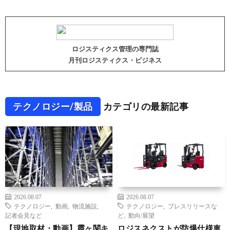
ロジスティクス管理の専門誌
月刊ロジスティクス・ビジネス
テクノロジー/製品
カテゴリの最新記事
2026.08.07
2026.08.07
テクノロジー
,
動画
,
物流施設
,
テクノロジー
,
プレスリリースな
記者会見など
ど
,
動向/展望
【現地取材・動画】霞ヶ関キ
ロジスネクストが防爆仕様車