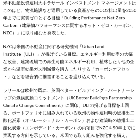
米不動産投資運用大手ラサール インベストメント マネージメントは
このほど、物流施設など運用している資産からのCO2排出量を2050
年までに実質ゼロとする目標「Building Performance Net Zero
Carbon（建築物パフォーマンスに関するネット・ゼロ・カーボン、
NZC）」に取り組むと発表した。
NZCは米国の不動産に関する研究機関「Urban Land
Institute（ULI）」が掲げている目標。エネルギー利用効率の大幅
な改善、建築現場での再生可能エネルギー利用、植林したり他の企
業から温室効果ガス削減量を購入したりする「カーボンオフセッ
ト」などを総合的に推進することを盛り込んでいる。
ラサールは欧州で既に、英国ベター・ビルディング・パートナーシ
ップの気候変動コミットメント（UK Better Buildings Partnership
Climate Change Commitment）に調印、ULIの掲げる目標を上回
る、ポートフォリオに組み入れている欧州の物件運用時の総排出二
酸化炭素（オペレーショナル・カーボン）および建築時の総排出二
酸化炭素（エンボディド・カーボン）の両項目でNZCを50年までに
実現する方針を示している。米国でも取り組みを強化する構え。