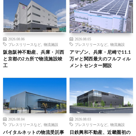
2026.08.06
2026.08.05
プレスリリースなど
,
物流施設
プレスリリースなど
,
物流施設
阪急阪神不動産、兵庫・川西
アマゾン、兵庫・尼崎で11.1
と京都の2カ所で物流施設竣
万㎡と関西最大のフルフィル
工
メントセンター開設
2026.08.04
2026.08.03
プレスリリースなど
,
物流施設
プレスリリースなど
,
物流施設
バイタルネットの物流受託事
日鉄興和不動産、近畿圏初の