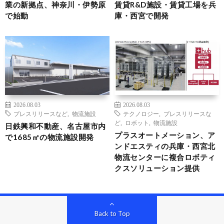
業の新拠点、神奈川・伊勢原
賃貸R&D施設・賃貸工場を兵
で始動
庫・西宮で開発
2026.08.03
2026.08.03
プレスリリースなど
,
物流施設
テクノロジー
,
プレスリリースな
ど
,
ロボット
,
物流施設
日鉄興和不動産、名古屋市内
プラスオートメーション、ア
で1685㎡の物流施設開発
ンドエスティの兵庫・西宮北
物流センターに複合ロボティ
クスソリューション提供
Back to Top