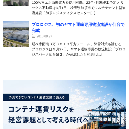
100％再エネ由来電力を使用可能、23年4月末竣工予定 オリ
ックス不動産は3月1日、埼玉県加須市でマルチテナント型物
流施設「加須ロジスティクスセンター[…]
プロロジス、初のヤマト運輸専用物流施設が仙台で
完成
2018.09.27
延べ床面積３万８８１３平方メートル、降雪対策も講じる
プロロジスは９月27日、ヤマト運輸専用の物流施設「プロロ
ジスパーク仙台泉２」が完成したと発表し[…]