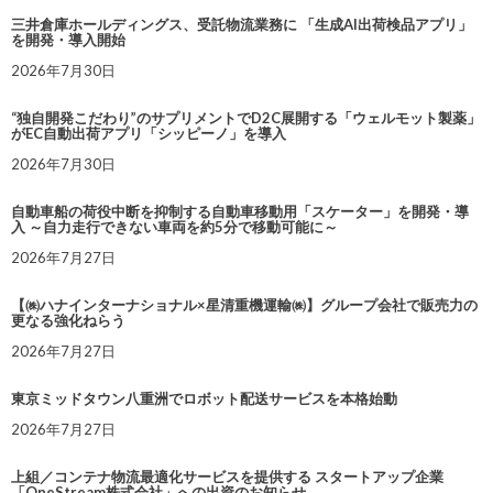
三井倉庫ホールディングス、受託物流業務に 「生成AI出荷検品アプリ」
を開発・導入開始
2026年7月30日
“独自開発こだわり”のサプリメントでD2C展開する「ウェルモット製薬」
がEC自動出荷アプリ「シッピーノ」を導入
2026年7月30日
自動車船の荷役中断を抑制する自動車移動用「スケーター」を開発・導
入 ～自力走行できない車両を約5分で移動可能に～
2026年7月27日
【㈱ハナインターナショナル×星清重機運輸㈱】グループ会社で販売力の
更なる強化ねらう
2026年7月27日
東京ミッドタウン八重洲でロボット配送サービスを本格始動
2026年7月27日
上組／コンテナ物流最適化サービスを提供する スタートアップ企業
「OneStream株式会社」への出資のお知らせ