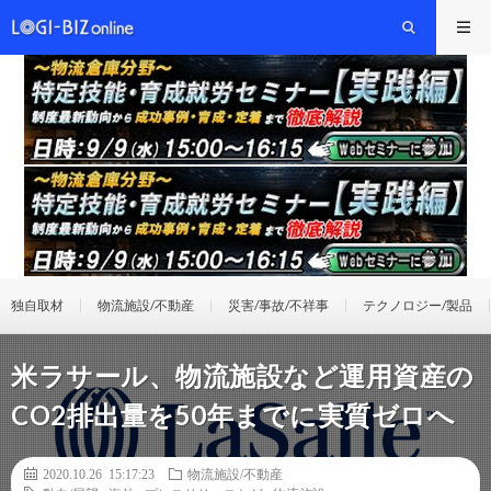
独自取材
物流施設/不動産
災害/事故/不祥事
テクノロジー/製品
米ラサール、物流施設など運用資産の
CO2排出量を50年までに実質ゼロへ
2020.10.26 15:17:23
物流施設/不動産