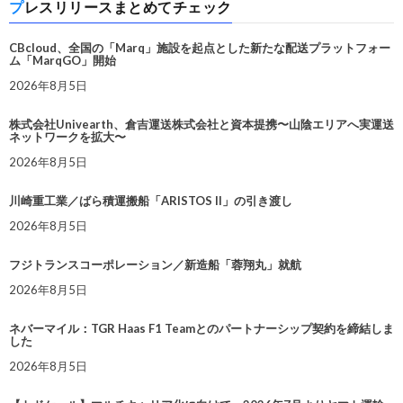
プレスリリースまとめてチェック
CBcloud、全国の「Marq」施設を起点とした新たな配送プラットフォー
ム「MarqGO」開始
2026年8月5日
株式会社Univearth、倉吉運送株式会社と資本提携〜山陰エリアへ実運送
ネットワークを拡大〜
2026年8月5日
川崎重工業／ばら積運搬船「ARISTOS II」の引き渡し
2026年8月5日
フジトランスコーポレーション／新造船「蓉翔丸」就航
2026年8月5日
ネバーマイル：TGR Haas F1 Teamとのパートナーシップ契約を締結しま
した
2026年8月5日