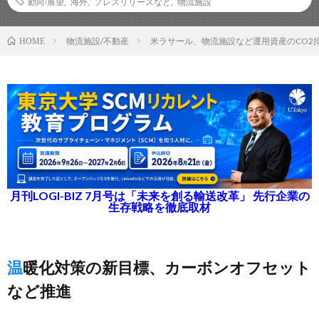
動向/展望
,
海外
,
プレスリリースなど
,
物流施設
物流施設/不動産
米ラサール、物流施設など運用資産のCO2
HOME
月刊LOGI-BIZ 7月号は「未来を創る輸送改革」 先行企業の
生存戦略を徹底取材
温暖化対策の新目標、カーボンオフセット
など推進