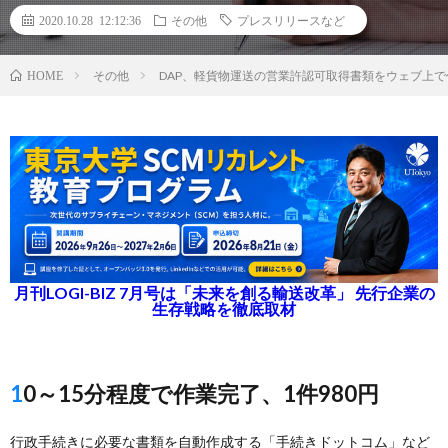
2020.10.28 12:12:36
その他
プレスリリースなど
その他
DAP、軽貨物運送の営業許認可取得書類をウェブ上
HOME
月刊LOGI-BIZ 7月号は「未来を創る輸送改革」 先行企業の
生存戦略を徹底取材
10～15分程度で作業完了、1件980円
行政手続きに必要な書類を自動作成する「手続きドットコム」など