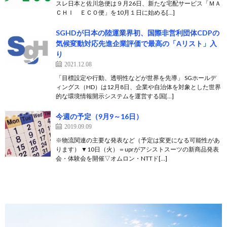
スレ日本と佐川急便は９月26日、新たな宅配サービス「ＭＡ
ＣＨＩ ＥＣＯ便」を10月１日に始める[…]
SGHDが日本の陸運業界初、国際非営利団体CDPの
気候変動対応先進企業評価で最高の「Aリスト」入
り
2021.12.08
「目標設定や行動、透明性などが世界を先導」 SGホールデ
ィングス（HD）は12月8日、企業や自治体を対象とした世界
的な環境情報開示システムを運営する国[…]
今週の予定（9月9～16日）
2019.09.09
※物流関連の主要な発表など（予定は変更になる可能性があ
ります） ▼10日（火）＝uprがアシストスーツの新商品発表
会・体験会を開催▽オムロン・NTTド[…]