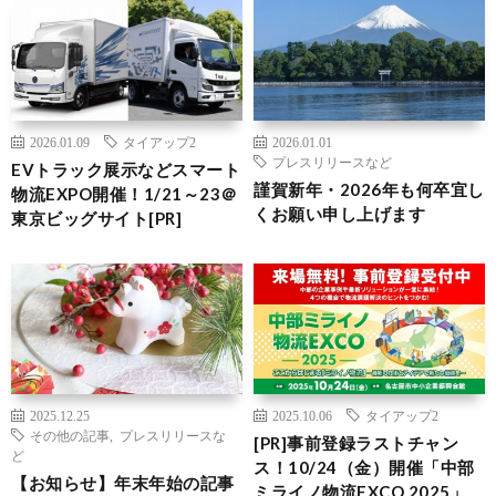
2026.01.09
タイアップ2
2026.01.01
プレスリリースなど
EVトラック展示などスマート
謹賀新年・2026年も何卒宜し
物流EXPO開催！1/21～23＠
くお願い申し上げます
東京ビッグサイト[PR]
2025.12.25
2025.10.06
タイアップ2
その他の記事
,
プレスリリースな
[PR]事前登録ラストチャン
ど
ス！10/24（金）開催「中部
【お知らせ】年末年始の記事
ミライノ物流EXCO 2025」