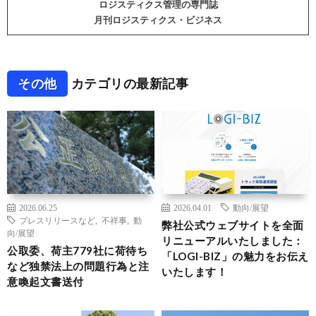
ロジスティクス管理の専門誌
月刊ロジスティクス・ビジネス
その他
カテゴリの最新記事
2026.06.25
2026.04.01
動向/展望
プレスリリースなど
,
不祥事
,
動
弊社公式ウェブサイトを全面
向/展望
リニューアルいたしました：
公取委、荷主779社に荷待ち
「LOGI-BIZ」の魅力をお伝え
など独禁法上の問題行為と注
いたします！
意喚起文書送付