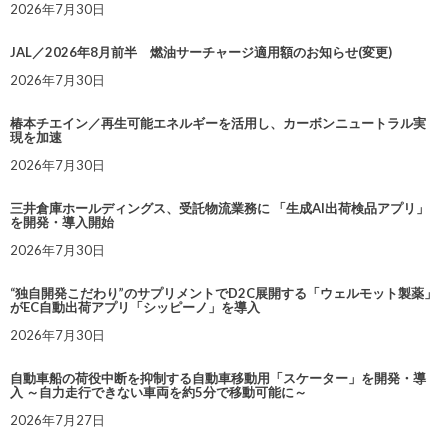
2026年7月30日
JAL／2026年8月前半 燃油サーチャージ適用額のお知らせ(変更)
2026年7月30日
椿本チエイン／再生可能エネルギーを活用し、カーボンニュートラル実
現を加速
2026年7月30日
三井倉庫ホールディングス、受託物流業務に 「生成AI出荷検品アプリ」
を開発・導入開始
2026年7月30日
“独自開発こだわり”のサプリメントでD2C展開する「ウェルモット製薬」
がEC自動出荷アプリ「シッピーノ」を導入
2026年7月30日
自動車船の荷役中断を抑制する自動車移動用「スケーター」を開発・導
入 ～自力走行できない車両を約5分で移動可能に～
2026年7月27日