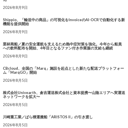
2026年8月9日
Shippio、「輸送中の商品」の可視化をInvoiceのAI-OCRで自動化する新
機能を提供開始
2026年8月9日
栗林商船／夏の安全運航を支えるため熱中症対策を強化。今年から船員
への飲料配布を開始、4年目となるファン付き作業服の支給も継続
2026年8月9日
CBcloud、全国の「Marq」施設を起点とした新たな配送プラットフォー
ム「MarqGO」開始
2026年8月5日
株式会社Univearth、倉吉運送株式会社と資本提携〜山陰エリアへ実運送
ネットワークを拡大〜
2026年8月5日
川崎重工業／ばら積運搬船「ARISTOS II」の引き渡し
2026年8月5日