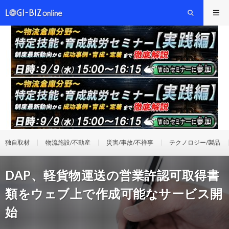
独自取材
物流施設/不動産
災害/事故/不祥事
テクノロジー/製品
DAP、軽貨物運送の営業許認可取得書
類をウェブ上で作成可能なサービス開
始