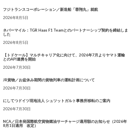
フジトランスコーポレーション／新造船「蓉翔丸」就航
2026年8月5日
ネバーマイル：TGR Haas F1 Teamとのパートナーシップ契約を締結しま
した
2026年8月5日
【トドケール】マルチキャリア化に向けて、2026年7月よりヤマト運輸
とのAPI連携を開始
2026年7月30日
JR貨物／お盆休み期間の貨物列車の運転計画について
2026年7月30日
にしてつドイツ現地法人 シュツットガルト事務所移転のご案内
2026年7月30日
NCA／日本発国際航空貨物燃油サーチャージ適用額のお知らせ（2026年
8月1日適用 改定）