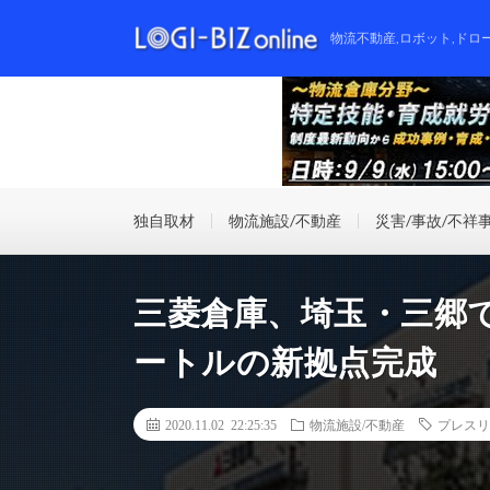
物流不動産,ロボット,ドロ
独自取材
物流施設/不動産
災害/事故/不祥
三菱倉庫、埼玉・三郷で
ートルの新拠点完成
2020.11.02 22:25:35
物流施設/不動産
プレスリ