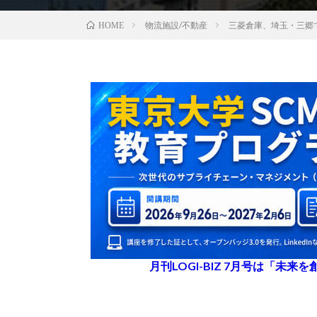
物流施設/不動産
三菱倉庫、埼玉・三郷
HOME
月刊LOGI-BIZ 7月号は「未