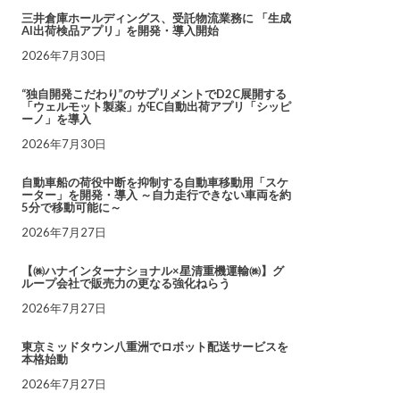
三井倉庫ホールディングス、受託物流業務に 「生成
AI出荷検品アプリ」を開発・導入開始
2026年7月30日
“独自開発こだわり”のサプリメントでD2C展開する
「ウェルモット製薬」がEC自動出荷アプリ「シッピ
ーノ」を導入
2026年7月30日
自動車船の荷役中断を抑制する自動車移動用「スケ
ーター」を開発・導入 ～自力走行できない車両を約
5分で移動可能に～
2026年7月27日
【㈱ハナインターナショナル×星清重機運輸㈱】グ
ループ会社で販売力の更なる強化ねらう
2026年7月27日
東京ミッドタウン八重洲でロボット配送サービスを
本格始動
2026年7月27日