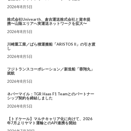
2026年8月5日
株式会社Univearth、倉吉運送株式会社と資本提
携〜山陰エリアへ実運送ネットワークを拡大〜
2026年8月5日
川崎重工業／ばら積運搬船「ARISTOS II」の引き渡
し
2026年8月5日
フジトランスコーポレーション／新造船「蓉翔丸」
就航
2026年8月5日
ネバーマイル：TGR Haas F1 Teamとのパートナー
シップ契約を締結しました
2026年8月5日
【トドケール】マルチキャリア化に向けて、2026
年7月よりヤマト運輸とのAPI連携を開始
2026年7月30日