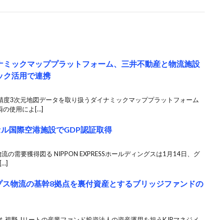
ナミックマッププラットフォーム、三井不動産と物流施設
ック活用で連携
高精度3次元地図データを取り扱うダイナミックマッププラットフォーム
の使用によ[…]
ュッセル国際空港施設でGDP認証取得
需要獲得図る NIPPON EXPRESSホールディングスは1月14日、グ
…]
プス物流の基幹8拠点を裏付資産とするブリッジファンドの
購入も視野 Jリートの産業ファンド投資法人の資産運用を担うKJRマネジメ