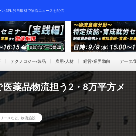
ーン,3PL,独自取材で物流ニュースを配信
事
テクノロジー/製品
雇用/人材
経営/業界動向
データ/
医薬品物流担う2・8万平方メ
リースなど
,
物流施設