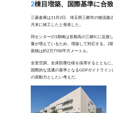
2棟目増築、国際基準に合
三菱倉庫は11月2日、埼玉県三郷市の物流拠
月末に竣工したと発表した。
同センターの1期棟は首都高の三郷ICに近接
量が増えているため、増築して対応する。2期
面積は約2万7700平方メートル。
全室空調、全床防塵仕様を採用するとともに
国際的な流通の基準となるGDPガイドライ
の原動力としたい考えだ。