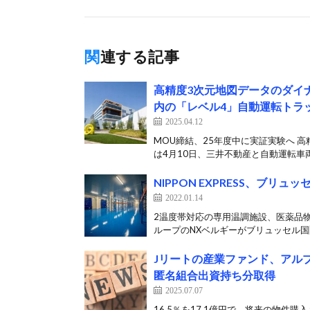
関連する記事
高精度3次元地図データのダイ
内の「レベル4」自動運転トラ
2025.04.12
MOU締結、25年度中に実証実験へ 
は4月10日、三井不動産と自動運転車両
NIPPON EXPRESS、ブリ
2022.01.14
2温度帯対応の専用温調施設、医薬品物流の
ループのNXベルギーがブリュッセル国[
Jリートの産業ファンド、アル
匿名組合出資持ち分取得
2025.07.07
16.5％を17.1億円で、将来の物件