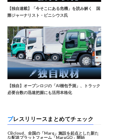
【独自連載】「今そこにある危機」を読み解く 国
際ジャーナリスト・ビニシウス氏
【独自】オープンロジの「AI梱包予測」、トラック
必要台数の迅速把握にも活用本格化
プレスリリースまとめてチェック
CBcloud、全国の「Marq」施設を起点とした新た
な配送プラットフォーム「MarqGO」開始