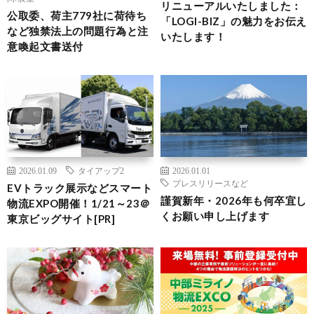
リニューアルいたしました：
公取委、荷主779社に荷待ち
「LOGI-BIZ」の魅力をお伝え
など独禁法上の問題行為と注
いたします！
意喚起文書送付
2026.01.09
タイアップ2
2026.01.01
プレスリリースなど
EVトラック展示などスマート
謹賀新年・2026年も何卒宜し
物流EXPO開催！1/21～23＠
くお願い申し上げます
東京ビッグサイト[PR]