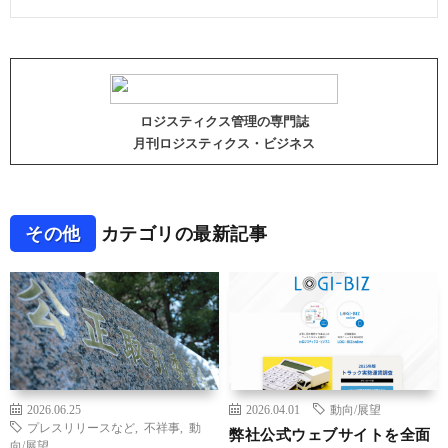
ロジスティクス管理の専門誌
月刊ロジスティクス・ビジネス
その他
カテゴリの最新記事
2026.06.25
2026.04.01
動向/展望
プレスリリースなど
,
不祥事
,
動
弊社公式ウェブサイトを全面
向/展望