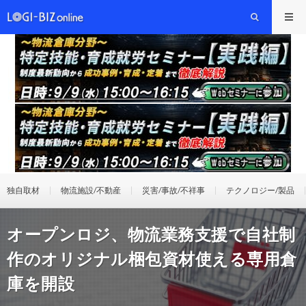
独自取材
物流施設/不動産
災害/事故/不祥事
テクノロジー/製品
オープンロジ、物流業務支援で自社制
作のオリジナル梱包資材使える専用倉
庫を開設