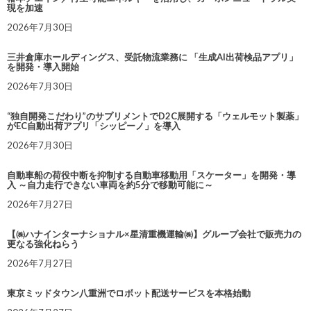
現を加速
2026年7月30日
三井倉庫ホールディングス、受託物流業務に 「生成AI出荷検品アプリ」
を開発・導入開始
2026年7月30日
“独自開発こだわり”のサプリメントでD2C展開する「ウェルモット製薬」
がEC自動出荷アプリ「シッピーノ」を導入
2026年7月30日
自動車船の荷役中断を抑制する自動車移動用「スケーター」を開発・導
入 ～自力走行できない車両を約5分で移動可能に～
2026年7月27日
【㈱ハナインターナショナル×星清重機運輸㈱】グループ会社で販売力の
更なる強化ねらう
2026年7月27日
東京ミッドタウン八重洲でロボット配送サービスを本格始動