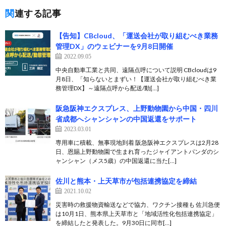
関連する記事
【告知】CBcloud、「運送会社が取り組むべき業務
管理DX」のウェビナーを9月8日開催
2022.09.05
中央自動車工業と共同、遠隔点呼について説明 CBcloudは9
月8日、「知らないとまずい！【運送会社が取り組むべき業
務管理DX】～遠隔点呼から配送/動[…]
阪急阪神エクスプレス、上野動物園から中国・四川
省成都へシャンシャンの中国返還をサポート
2023.03.01
専用車に積載、無事現地到着 阪急阪神エクスプレスは2月28
日、恩賜上野動物園で生まれ育ったジャイアントパンダのシ
ャンシャン（メス5歳）の中国返還に当た[…]
佐川と熊本・上天草市が包括連携協定を締結
2021.10.02
災害時の救援物資輸送などで協力、ワクチン接種も 佐川急便
は10月1日、熊本県上天草市と「地域活性化包括連携協定」
を締結したと発表した。9月30日に同市[…]