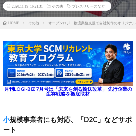
2020.11.19 16:21:31
その他
プレスリリースなど
その他
オープンロジ、物流業務支援で自社制作のオリジナル
HOME
月刊LOGI-BIZ 7月号は「未来を創る輸送改革」 先行企業の
生存戦略を徹底取材
小規模事業者にも対応、「D2C」などサポ
ート