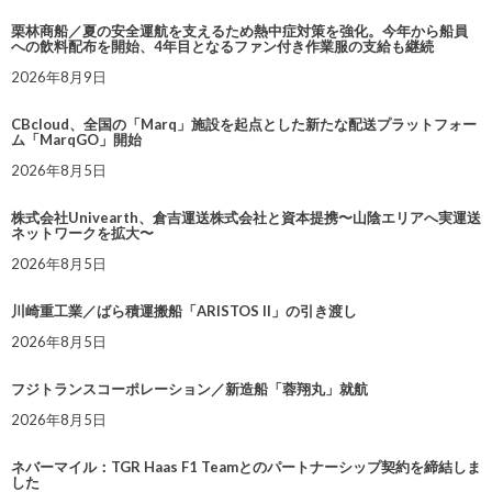
栗林商船／夏の安全運航を支えるため熱中症対策を強化。今年から船員
への飲料配布を開始、4年目となるファン付き作業服の支給も継続
2026年8月9日
CBcloud、全国の「Marq」施設を起点とした新たな配送プラットフォー
ム「MarqGO」開始
2026年8月5日
株式会社Univearth、倉吉運送株式会社と資本提携〜山陰エリアへ実運送
ネットワークを拡大〜
2026年8月5日
川崎重工業／ばら積運搬船「ARISTOS II」の引き渡し
2026年8月5日
フジトランスコーポレーション／新造船「蓉翔丸」就航
2026年8月5日
ネバーマイル：TGR Haas F1 Teamとのパートナーシップ契約を締結しま
した