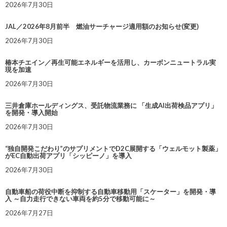
2026年7月30日
JAL／2026年8月前半 燃油サーチャージ適用額のお知らせ(変更)
2026年7月30日
椿本チエイン／再生可能エネルギーを活用し、カーボンニュートラル実
現を加速
2026年7月30日
三井倉庫ホールディングス、受託物流業務に 「生成AI出荷検品アプリ」
を開発・導入開始
2026年7月30日
“独自開発こだわり”のサプリメントでD2C展開する「ウェルモット製薬」
がEC自動出荷アプリ「シッピーノ」を導入
2026年7月30日
自動車船の荷役中断を抑制する自動車移動用「スケーター」を開発・導
入 ～自力走行できない車両を約5分で移動可能に～
2026年7月27日