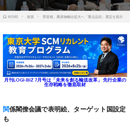
政策
菅首相、農産物輸出拡大へ「重点品目」選定を指示
HOME
月刊LOGI-BIZ 7月号は「未来を創る輸送改革」 先行企業の
生存戦略を徹底取材
関係閣僚会議で表明絵、ターゲット国設定
も