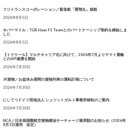
フジトランスコーポレーション／新造船「蓉翔丸」就航
2026年8月5日
ネバーマイル：TGR Haas F1 Teamとのパートナーシップ契約を締結しま
した
2026年8月5日
【トドケール】マルチキャリア化に向けて、2026年7月よりヤマト運輸
とのAPI連携を開始
2026年7月30日
JR貨物／お盆休み期間の貨物列車の運転計画について
2026年7月30日
にしてつドイツ現地法人 シュツットガルト事務所移転のご案内
2026年7月30日
NCA／日本発国際航空貨物燃油サーチャージ適用額のお知らせ（2026年
8月1日適用 改定）