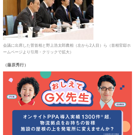
会議に出席した菅首相と野上浩太郎農相（左から2人目）ら（首相官邸ホ
ームページより引用・クリックで拡大）
（藤原秀行）