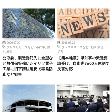
2026.07.29
2026.07.29
プレスリリースなど
,
不祥事
,
動
プレスリリースなど
,
動向/展望
,
向/展望
災害
公取委、製造委託先に金型な
【熊本地震】県知事の派遣要
ど無償保管強いたイリソ電子
請受け、自衛隊3600人体制で
工業に旧下請法違反で再発防
災害対応
止など勧告