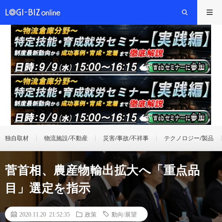
独自取材
物流施設/不動産
災害/事故/不祥事
テクノロジー/製品
菅首相、農産物輸出拡大へ「重点品
目」選定を指示
2020.11.20 21:52:35
政策
動向/展望