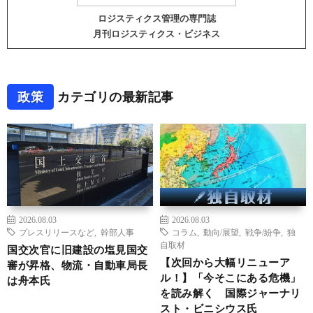
ロジスティクス管理の専門誌
月刊ロジスティクス・ビジネス
政策
カテゴリの最新記事
2026.08.03
2026.08.03
プレスリリースなど
,
幹部人事
コラム
,
動向/展望
,
戦争/紛争
,
独
自取材
国交次官に旧建設の塩見国交
【次回から大幅リニューア
審が昇格、物流・自動車局長
ル！】「今そこにある危機」
は舟本氏
を読み解く 国際ジャーナリ
スト・ビニシウス氏