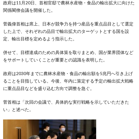
政府は11月20日、首相官邸で農林水産物・食品の輸出拡大に向けた
関係閣僚会議を開催した。
菅義偉首相は席上、日本が競争力を持つ産品を重点品目として選定
した上で、それぞれの品目で輸出拡大のターゲットとする国を設
定、輸出目標を定めるよう指示した。
併せて、目標達成のための具体策を取りまとめ、国が業界団体など
をサポートしていくことが重要との認識を表明した。
政府は2030年までに農林水産物・食品の輸出額を5兆円へ引き上げ
ることを目指している。今後、年内に策定する予定の輸出拡大戦略
に重点品目などを盛り込む方向で調整を急ぐ。
菅首相は「次回の会議で、具体的な実行戦略を示していただきた
い」と述べた。