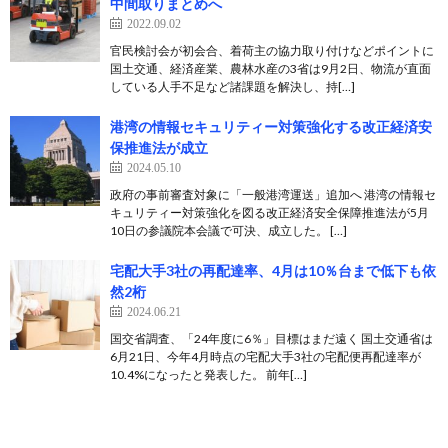
中間取りまとめへ
2022.09.02
官民検討会が初会合、着荷主の協力取り付けなどポイントに
国土交通、経済産業、農林水産の3省は9月2日、物流が直面
している人手不足など諸課題を解決し、持[…]
港湾の情報セキュリティー対策強化する改正経済安
保推進法が成立
2024.05.10
政府の事前審査対象に「一般港湾運送」追加へ 港湾の情報セ
キュリティー対策強化を図る改正経済安全保障推進法が5月
10日の参議院本会議で可決、成立した。 […]
宅配大手3社の再配達率、4月は10％台まで低下も依
然2桁
2024.06.21
国交省調査、「24年度に6％」目標はまだ遠く 国土交通省は
6月21日、今年4月時点の宅配大手3社の宅配便再配達率が
10.4%になったと発表した。 前年[…]