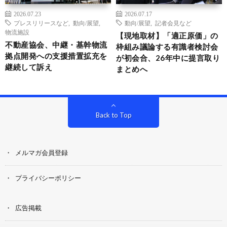
2026.07.23
2026.07.17
プレスリリースなど
,
動向/展望
,
動向/展望
,
記者会見など
物流施設
【現地取材】「適正原価」の
不動産協会、中継・基幹物流
枠組み議論する有識者検討会
拠点開発への支援措置拡充を
が初会合、26年中に提言取り
継続して訴え
まとめへ
Back to Top
メルマガ会員登録
プライバシーポリシー
広告掲載