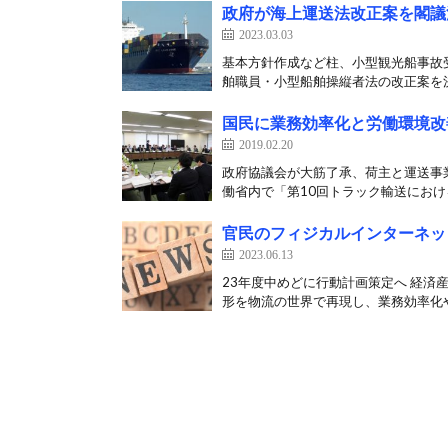
政府が海上運送法改正案を閣議
2023.03.03
基本方針作成など柱、小型観光船事故
舶職員・小型船舶操縦者法の改正案を決定
国民に業務効率化と労働環境改
2019.02.20
政府協議会が大筋了承、荷主と運送事
働省内で「第10回トラック輸送における
官民のフィジカルインターネッ
2023.06.13
23年度中めどに行動計画策定へ 経済
形を物流の世界で再現し、業務効率化や