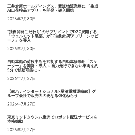
三井倉庫ホールディングス、受託物流業務に 「生成
AI出荷検品アプリ」を開発・導入開始
2026年7月30日
“独自開発こだわり”のサプリメントでD2C展開する
「ウェルモット製薬」がEC自動出荷アプリ「シッピ
ーノ」を導入
2026年7月30日
自動車船の荷役中断を抑制する自動車移動用「スケ
ーター」を開発・導入 ～自力走行できない車両を約
5分で移動可能に～
2026年7月27日
【㈱ハナインターナショナル×星清重機運輸㈱】グ
ループ会社で販売力の更なる強化ねらう
2026年7月27日
東京ミッドタウン八重洲でロボット配送サービスを
本格始動
2026年7月27日