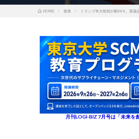
政策
トランプ米大統領が銅50％、医薬品
HOME
月刊LOGI-BIZ 7月号は「未