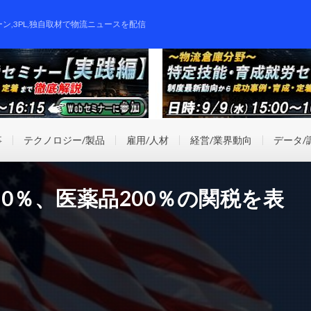
ーン,3PL,独自取材で物流ニュースを配信
事
テクノロジー/製品
雇用/人材
経営/業界動向
データ/
0％、医薬品200％の関税を表