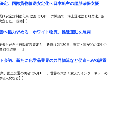
決定、国際貨物輸送安定化へ日本船主の船舶確保支援
受け安全規制強化も 政府は3月3日の閣議で、海上運送法と船員法、船
した。 国際[…]
善へ協力求める「ホワイト物流」推進運動を展開
業者らが自主行動宣言策定も 政府は2月20日、東京・霞が関の厚生労
取引環境・[…]
ト会議、新たに化学品業界の共同物流など促進へWG設置
産業、国土交通の両省は6月13日、世界を大きく変えたインターネットの
省人化など[…]