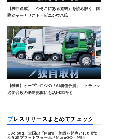
【独自連載】「今そこにある危機」を読み解く 国
際ジャーナリスト・ビニシウス氏
【独自】オープンロジの「AI梱包予測」、トラック
必要台数の迅速把握にも活用本格化
プレスリリースまとめてチェック
CBcloud、全国の「Marq」施設を起点とした新た
な配送プラットフォーム「MarqGO」開始