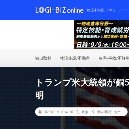
物流不動産,ロボット,ドロ
独自取材
物流施設/不動産
災害/事故/不祥
トランプ米大統領が銅5
明
2025.07.09 10:42:36
政策
動向/展望
,
海外