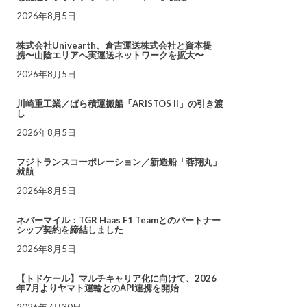
2026年8月5日
株式会社Univearth、倉吉運送株式会社と資本提
携〜山陰エリアへ実運送ネットワークを拡大〜
2026年8月5日
川崎重工業／ばら積運搬船「ARISTOS II」の引き渡
し
2026年8月5日
フジトランスコーポレーション／新造船「蓉翔丸」
就航
2026年8月5日
ネバーマイル：TGR Haas F1 Teamとのパートナー
シップ契約を締結しました
2026年8月5日
【トドケール】マルチキャリア化に向けて、2026
年7月よりヤマト運輸とのAPI連携を開始
2026年7月30日