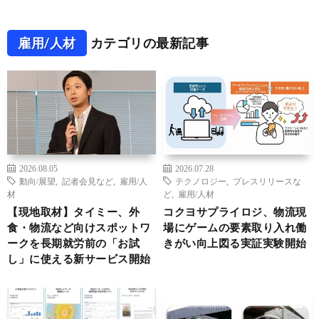
雇用/人材
カテゴリの最新記事
2026.08.05
2026.07.28
動向/展望
,
記者会見など
,
雇用/人
テクノロジー
,
プレスリリースな
材
ど
,
雇用/人材
【現地取材】タイミー、外
コクヨサプライロジ、物流現
食・物流など向けスポットワ
場にゲームの要素取り入れ働
ークを長期就労前の「お試
きがい向上図る実証実験開始
し」に使える新サービス開始