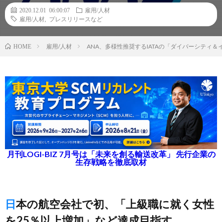
2020.12.01 06:00:07
雇用/人材
雇用/人材
,
プレスリリースなど
雇用/人材
ANA、多様性推奨するIATAの「ダイバーシティ
HOME
月刊LOGI-BIZ 7月号は「未来を創る輸送改革」 先行企業の
生存戦略を徹底取材
日本の航空会社で初、「上級職に就く女性
を25％以上増加」など達成目指す