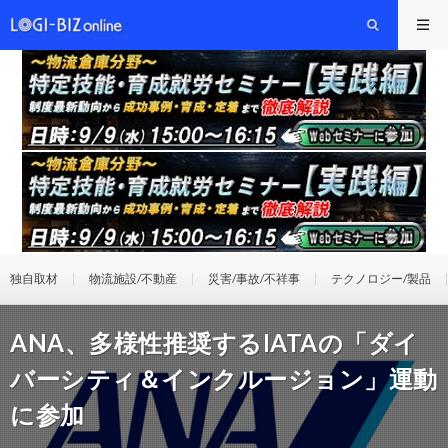
独自取材
物流施設/不動産
災害/事故/不祥事
テクノロジー/製品
ANA、多様性推奨するIATAの「ダイ
バーシティ＆インクルージョン」運動
に参加