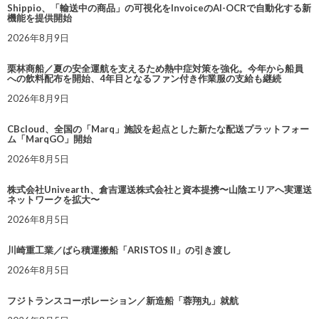
Shippio、「輸送中の商品」の可視化をInvoiceのAI-OCRで自動化する新
機能を提供開始
2026年8月9日
栗林商船／夏の安全運航を支えるため熱中症対策を強化。今年から船員
への飲料配布を開始、4年目となるファン付き作業服の支給も継続
2026年8月9日
CBcloud、全国の「Marq」施設を起点とした新たな配送プラットフォー
ム「MarqGO」開始
2026年8月5日
株式会社Univearth、倉吉運送株式会社と資本提携〜山陰エリアへ実運送
ネットワークを拡大〜
2026年8月5日
川崎重工業／ばら積運搬船「ARISTOS II」の引き渡し
2026年8月5日
フジトランスコーポレーション／新造船「蓉翔丸」就航