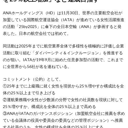
ANAホールディングス（HD）は11月30日、世界の主要航空会社が
加盟している国際航空運送協会（IATA）が進めている女性活躍推進
の活動「25by2025」に傘下の全日本空輸（ANA）が参画すると発
表した。日本の航空会社では初めて。
同活動は2025年までに航空業界全体で多様性を積極的に評価し企業
活動に取り組む「ダイバーシティ＆インクルージョン」を推進する
のが狙い。IATAが19年9月に始めた任意参加型の活動で、これまで
に全世界から56社が名を連ねている。
コミットメント（公約）として、
①25年までに上級職に就く女性を現状から25％増やすか構成比を全
体の25％以上まで引き上げる
②運航乗務職や女性が少数派の分野で女性の社員数を現状に対して
25％増やすか、構成比を全体の25％以上まで高める
③ANAがIATAのガバナンスポジション（加盟航空会社に推薦を求め
ている会議体の役員や委員会の委員などの管理ポジション）へ推薦
する社員のうち、女性の構成比を全体の25％以上にする