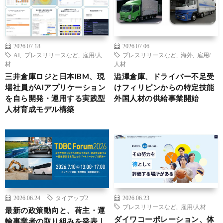
2026.07.18
2026.07.06
AI
,
プレスリリースなど
,
雇用/人
プレスリリースなど
,
海外
,
雇用/
材
人材
三井倉庫ロジと日本IBM、現
澁澤倉庫、ドライバー不足受
場社員がAIアプリケーション
けフィリピンからの特定技能
を自ら開発・運用する実践型
外国人材の供給事業開始
人材育成モデル構築
2026.06.24
タイアップ2
2026.06.23
プレスリリースなど
,
雇用/人材
最新の政策動向と、荷主・運
ダイワコーポレーション、体
輸事業者の取り組みを発表｜