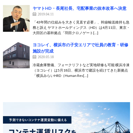
ヤマトHD・長尾社長、宅配事業の抜本改革へ決意
2019.04.11
「43年間の仕組みを大きく見直す必要」、幹線輸送維持も急
務と訴え ヤマトホールディングス（HD）は4月11日、東京・
大田区の基幹拠点「羽田クロノゲート[…]
ヨコレイ、横浜市の子安エリアで社員の教育・研修
施設が完成
2020.05.18
冷蔵倉庫整備、フォークリフトなど実地研修も可能 横浜冷凍
（ヨコレイ）は5月18日、横浜市で建設を続けてきた新拠点
「横浜みらいHRD（Human Res[…]