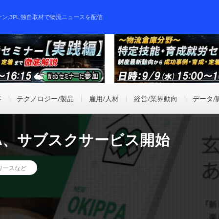
ーン,3PL,独自取材で物流ニュースを配信
事
テクノロジー/製品
雇用/人材
経営/業界動向
データ/
PA、サブスクサービス開始
リースなど