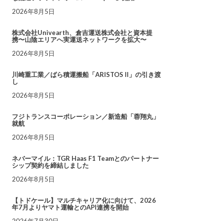
2026年8月5日
株式会社Univearth、倉吉運送株式会社と資本提
携〜山陰エリアへ実運送ネットワークを拡大〜
2026年8月5日
川崎重工業／ばら積運搬船「ARISTOS II」の引き渡
し
2026年8月5日
フジトランスコーポレーション／新造船「蓉翔丸」
就航
2026年8月5日
ネバーマイル：TGR Haas F1 Teamとのパートナー
シップ契約を締結しました
2026年8月5日
【トドケール】マルチキャリア化に向けて、2026
年7月よりヤマト運輸とのAPI連携を開始
2026年7月30日