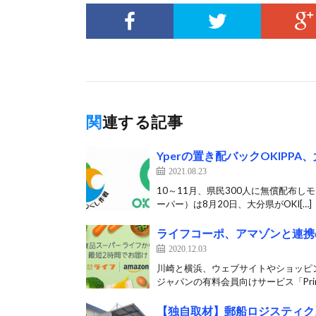
関連する記事
Yperの置き配バックOKIPP
2021.08.23
10～11月、県民300人に無償配布しモ
ーパー）は8月20日、大分県がOKI[…]
ライフコーポ、アマゾンと連携
2020.12.03
川崎と横浜、ウェブサイトやショッピン
ジャパンの有料会員向けサービス「Prime
【独自取材】郵船ロジスティク