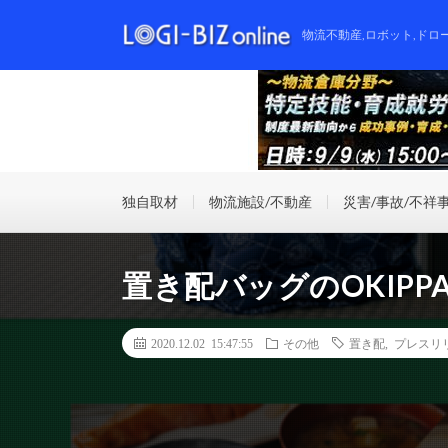
物流不動産,ロボット,ドロ
独自取材
物流施設/不動産
災害/事故/不祥
置き配バッグのOKIP
2020.12.02 15:47:55
その他
置き配
,
プレスリ