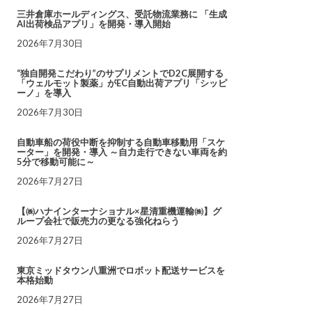
三井倉庫ホールディングス、受託物流業務に 「生成
AI出荷検品アプリ」を開発・導入開始
2026年7月30日
“独自開発こだわり”のサプリメントでD2C展開する
「ウェルモット製薬」がEC自動出荷アプリ「シッピ
ーノ」を導入
2026年7月30日
自動車船の荷役中断を抑制する自動車移動用「スケ
ーター」を開発・導入 ～自力走行できない車両を約
5分で移動可能に～
2026年7月27日
【㈱ハナインターナショナル×星清重機運輸㈱】グ
ループ会社で販売力の更なる強化ねらう
2026年7月27日
東京ミッドタウン八重洲でロボット配送サービスを
本格始動
2026年7月27日