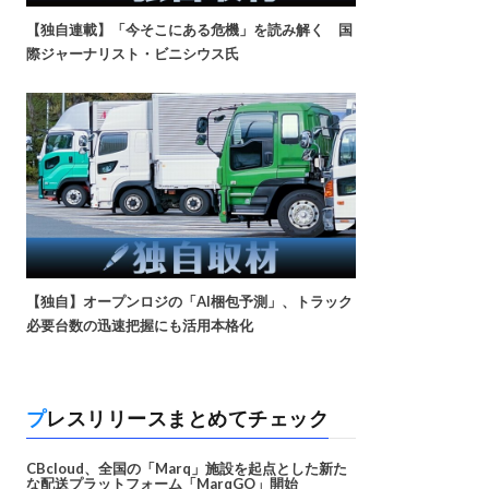
【独自連載】「今そこにある危機」を読み解く 国
際ジャーナリスト・ビニシウス氏
【独自】オープンロジの「AI梱包予測」、トラック
必要台数の迅速把握にも活用本格化
プレスリリースまとめてチェック
CBcloud、全国の「Marq」施設を起点とした新た
な配送プラットフォーム「MarqGO」開始