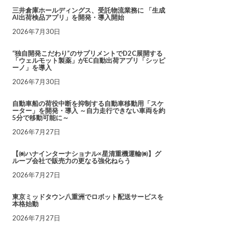
三井倉庫ホールディングス、受託物流業務に 「生成
AI出荷検品アプリ」を開発・導入開始
2026年7月30日
“独自開発こだわり”のサプリメントでD2C展開する
「ウェルモット製薬」がEC自動出荷アプリ「シッピ
ーノ」を導入
2026年7月30日
自動車船の荷役中断を抑制する自動車移動用「スケ
ーター」を開発・導入 ～自力走行できない車両を約
5分で移動可能に～
2026年7月27日
【㈱ハナインターナショナル×星清重機運輸㈱】グ
ループ会社で販売力の更なる強化ねらう
2026年7月27日
東京ミッドタウン八重洲でロボット配送サービスを
本格始動
2026年7月27日