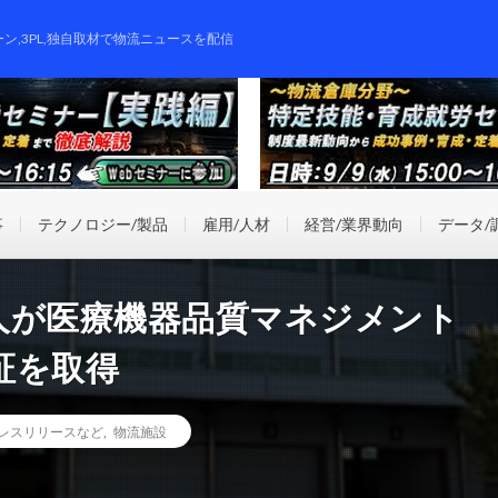
ーン,3PL,独自取材で物流ニュースを配信
事
テクノロジー/製品
雇用/人材
経営/業界動向
データ/
人が医療機器品質マネジメント
証を取得
レスリリースなど
,
物流施設