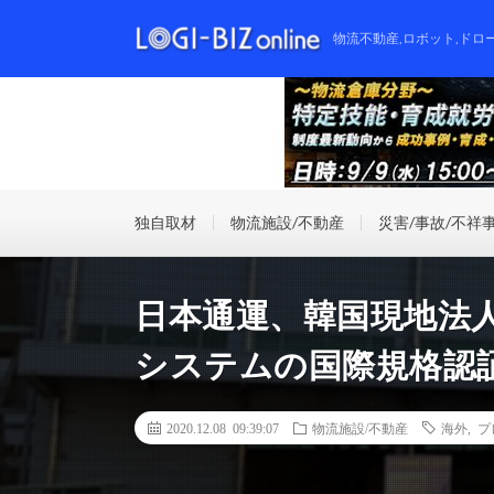
物流不動産,ロボット,ドロ
独自取材
物流施設/不動産
災害/事故/不祥
日本通運、韓国現地法
システムの国際規格認
2020.12.08 09:39:07
物流施設/不動産
海外
,
プ