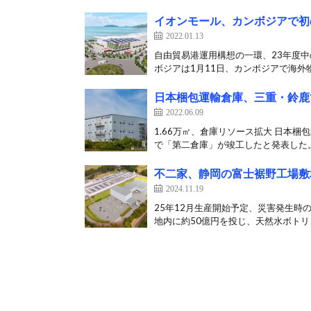
イオンモール、カンボジアで初
2022.01.13
自由貿易港運用構想の一環、23年度
ボジアは1月11日、カンボジアで海外物
日本梱包運輸倉庫、三重・鈴鹿
2022.06.09
1.66万㎡、倉庫リソース拡大 日本
で「第二倉庫」が竣工したと発表した。 
不二家、静岡の富士裾野工場敷
2024.11.19
25年12月生産開始予定、災害発生時
地内に約50億円を投じ、天然水ボトリン