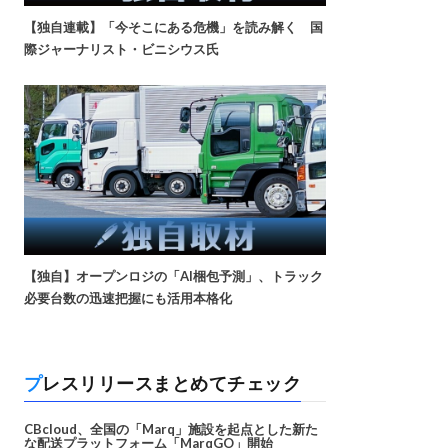
【独自連載】「今そこにある危機」を読み解く 国
際ジャーナリスト・ビニシウス氏
【独自】オープンロジの「AI梱包予測」、トラック
必要台数の迅速把握にも活用本格化
プレスリリースまとめてチェック
CBcloud、全国の「Marq」施設を起点とした新た
な配送プラットフォーム「MarqGO」開始