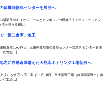
の多機能物流センターを展開へ
中の開業目指す イオンモールとカンボジアの現地法人イオンモールカン
流を担う多機[…]
で「第二倉庫」竣工
梱包運輸倉庫は6月9日、三重県鈴鹿市の鈴鹿センター営業所 センター倉庫
鉄骨造[…]
地内に自動倉庫備えた天然水ボトリング工場新設へ
の支援にも対応へ 不二家は11月18日、富士裾野工場（静岡県裾野市）敷
グ工場[…]