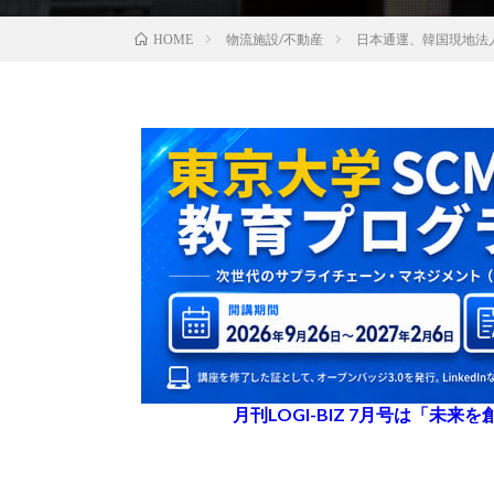
物流施設/不動産
日本通運、韓国現地法
HOME
月刊LOGI-BIZ 7月号は「未