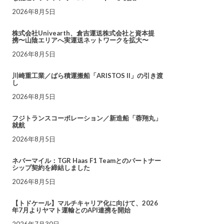
2026年8月5日
株式会社Univearth、倉吉運送株式会社と資本提
携〜山陰エリアへ実運送ネットワークを拡大〜
2026年8月5日
川崎重工業／ばら積運搬船「ARISTOS II」の引き渡
し
2026年8月5日
フジトランスコーポレーション／新造船「蓉翔丸」
就航
2026年8月5日
ネバーマイル：TGR Haas F1 Teamとのパートナー
シップ契約を締結しました
2026年8月5日
【トドケール】マルチキャリア化に向けて、2026
年7月よりヤマト運輸とのAPI連携を開始
2026年7月30日