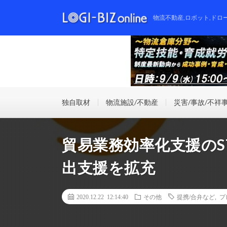
物流不動産,ロボット,ドロ
独自取材
物流施設/不動産
災害/事故/不祥
貿易業務効率化支援のS
出支援を拡充
2020.12.22 12:14:40
その他
提携/合弁など
,
プ