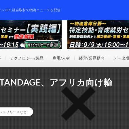
ーン,3PL,独自取材で物流ニュースを配信
事
テクノロジー/製品
雇用/人材
経営/業界動向
データ/
TANDAGE、アフリカ向け輸
レスリリースなど