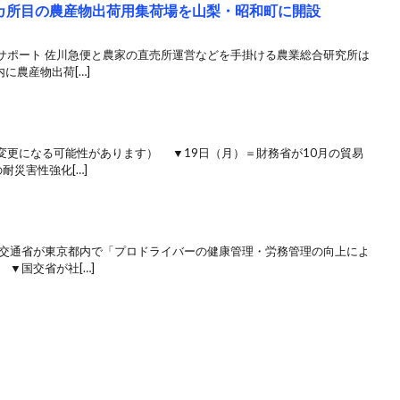
カ所目の農産物出荷用集荷場を山梨・昭和町に開設
サポート 佐川急便と農家の直売所運営などを手掛ける農業総合研究所は
に農産物出荷[…]
変更になる可能性があります） ▼19日（月）＝財務省が10月の貿易
耐災害性強化[…]
交通省が東京都内で「プロドライバーの健康管理・労務管理の向上によ
▼国交省が社[…]