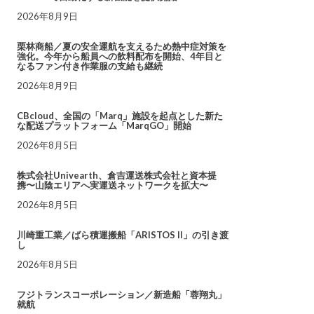
2026年8月9日
栗林商船／夏の安全運航を支えるため熱中症対策を
強化。今年から船員への飲料配布を開始、4年目と
なるファン付き作業服の支給も継続
2026年8月9日
CBcloud、全国の「Marq」施設を起点とした新た
な配送プラットフォーム「MarqGO」開始
2026年8月5日
株式会社Univearth、倉吉運送株式会社と資本提
携〜山陰エリアへ実運送ネットワークを拡大〜
2026年8月5日
川崎重工業／ばら積運搬船「ARISTOS II」の引き渡
し
2026年8月5日
フジトランスコーポレーション／新造船「蓉翔丸」
就航