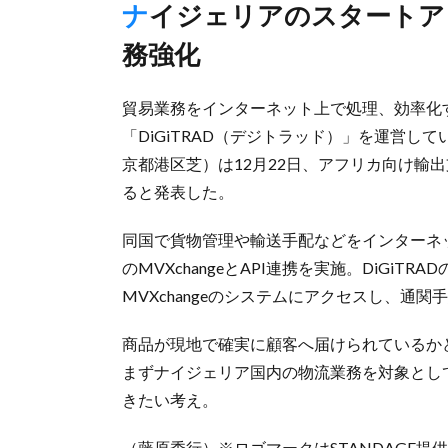
ナイジェリアのスタートアップ企業とAPI連携、現地で配送業
務強化
貿易業務をインターネット上で処理、効率化
「DiGiTRAD（デジトラッド）」を運営し
京都港区芝）は12月22日、アフリカ向け輸
ると発表した。
同国で貨物管理や輸送手配などをインターネ
のMVXchangeとAPI連携を実施。DiGiT
MVXchangeのシステムにアクセスし、通
商品が現地で確実に顧客へ届けられているか
まずナイジェリア国内の物流業務を対象として
きたい考え。
（藤原秀行）※ロゴマークはSTANDAGE提供