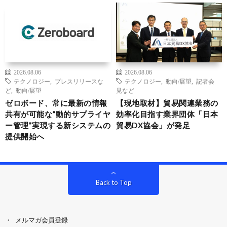
2026.08.06
2026.08.06
テクノロジー
,
プレスリリースな
テクノロジー
,
動向/展望
,
記者会
ど
,
動向/展望
見など
ゼロボード、常に最新の情報
【現地取材】貿易関連業務の
共有が可能な“動的サプライヤ
効率化目指す業界団体「日本
ー管理”実現する新システムの
貿易DX協会」が発足
提供開始へ
Back to Top
メルマガ会員登録