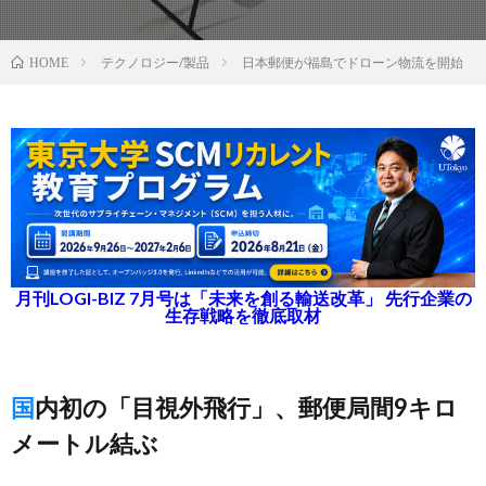
テクノロジー/製品
日本郵便が福島でドローン物流を開始
HOME
月刊LOGI-BIZ 7月号は「未来を創る輸送改革」 先行企業の
生存戦略を徹底取材
国内初の「目視外飛行」、郵便局間9キロ
メートル結ぶ