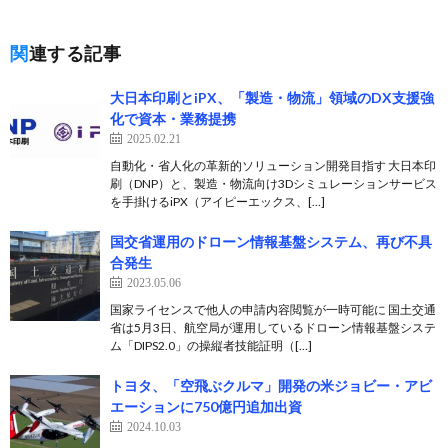
関連する記事
大日本印刷とiPX、「製造・物流」領域のDX支援強
化で資本・業務提携
2025.02.21
自動化・省人化の革新的ソリューション開発目指す 大日本印
刷（DNP）と、製造・物流向け3Dシミュレーションサービス
を手掛けるiPX（アイピーエックス、[…]
国交省運用のドローン情報基盤システム、再び不具
合発生
2023.05.06
国家ライセンスで他人の申請内容閲覧が一時可能に 国土交通
省は5月3日、航空局が運用しているドローン情報基盤システ
ム「DIPS2.0」の操縦者技能証明（[…]
トヨタ、「空飛ぶクルマ」開発の米ジョビー・アビ
エーションに750億円追加出資
2024.10.03