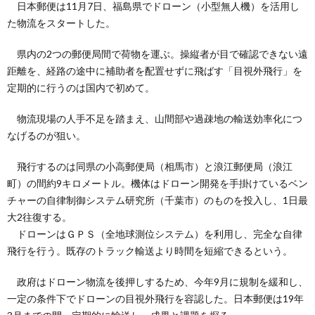
日本郵便は11月7日、福島県でドローン（小型無人機）を活用し
た物流をスタートした。
県内の2つの郵便局間で荷物を運ぶ。操縦者が目で確認できない遠
距離を、経路の途中に補助者を配置せずに飛ばす「目視外飛行」を
定期的に行うのは国内で初めて。
物流現場の人手不足を踏まえ、山間部や過疎地の輸送効率化につ
なげるのが狙い。
飛行するのは同県の小高郵便局（相馬市）と浪江郵便局（浪江
町）の間約9キロメートル。機体はドローン開発を手掛けているベン
チャーの自律制御システム研究所（千葉市）のものを投入し、1日最
大2往復する。
ドローンはＧＰＳ（全地球測位システム）を利用し、完全な自律
飛行を行う。既存のトラック輸送より時間を短縮できるという。
政府はドローン物流を後押しするため、今年9月に規制を緩和し、
一定の条件下でドローンの目視外飛行を容認した。日本郵便は19年