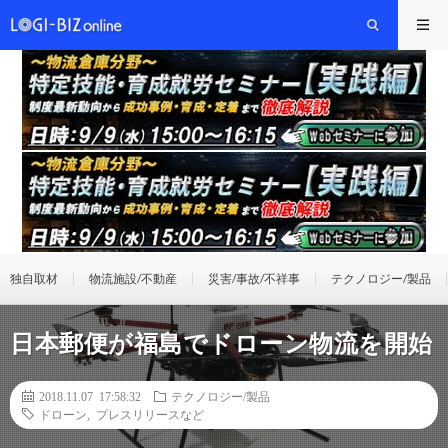
独自取材
物流施設/不動産
災害/事故/不祥事
テクノロジー/製品
日本郵便が福島でドローン物流を開始
2018.11.07 17:58:32
テクノロジー/製品
ドローン
,
プレスリリースなど