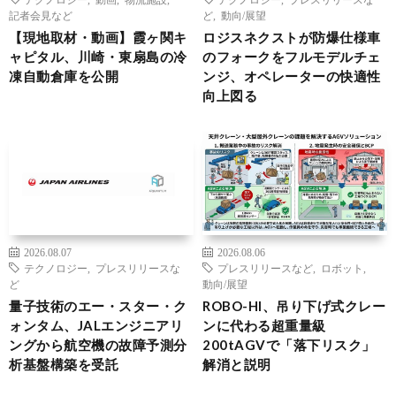
記者会見など
ど
,
動向/展望
【現地取材・動画】霞ヶ関キ
ロジスネクストが防爆仕様車
ャピタル、川崎・東扇島の冷
のフォークをフルモデルチェ
凍自動倉庫を公開
ンジ、オペレーターの快適性
向上図る
2026.08.07
2026.08.06
テクノロジー
,
プレスリリースな
プレスリリースなど
,
ロボット
,
ど
動向/展望
量子技術のエー・スター・ク
ROBO-HI、吊り下げ式クレー
ォンタム、JALエンジニアリ
ンに代わる超重量級
ングから航空機の故障予測分
200tAGVで「落下リスク」
析基盤構築を受託
解消と説明