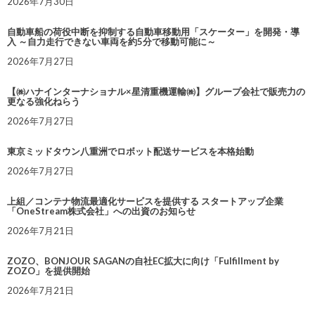
2026年7月30日
自動車船の荷役中断を抑制する自動車移動用「スケーター」を開発・導
入 ～自力走行できない車両を約5分で移動可能に～
2026年7月27日
【㈱ハナインターナショナル×星清重機運輸㈱】グループ会社で販売力の
更なる強化ねらう
2026年7月27日
東京ミッドタウン八重洲でロボット配送サービスを本格始動
2026年7月27日
上組／コンテナ物流最適化サービスを提供する スタートアップ企業
「OneStream株式会社」への出資のお知らせ
2026年7月21日
ZOZO、BONJOUR SAGANの自社EC拡大に向け「Fulfillment by
ZOZO」を提供開始
2026年7月21日