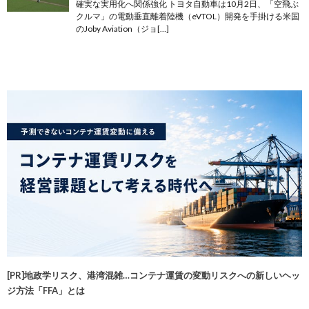
確実な実用化へ関係強化 トヨタ自動車は10月2日、「空飛ぶ
クルマ」の電動垂直離着陸機（eVTOL）開発を手掛ける米国
のJoby Aviation（ジョ[…]
[PR]地政学リスク、港湾混雑…コンテナ運賃の変動リスクへの新しいヘッ
ジ方法「FFA」とは