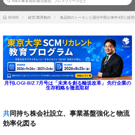
M&A/事業買収/経営統合
,
プレスリリースなど
経営/業界動向
食品卸のトーカンと国分中部が来年4月に経営
HOME
月刊LOGI-BIZ 7月号は「未来を創る輸送改革」 先行企業の
生存戦略を徹底取材
共同持ち株会社設立、事業基盤強化と物流
効率化図る