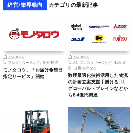
経営/業界動向
カテゴリの最新記事
2026.08.06
2026.08.06
プレスリリースなど
,
動向/展望
AI
,
プレスリリースなど
,
動向/展
望
,
提携/合弁など
モノタロウ、「お届け希望日
数理最適化技術活用した物流
指定サービス」開始
の計画立案支援手掛けるJIJ、
グローバル・ブレインなどか
ら8.4億円調達