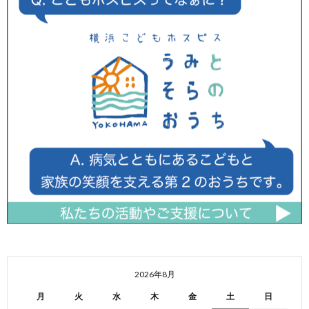
2026年8月
月
火
水
木
金
土
日