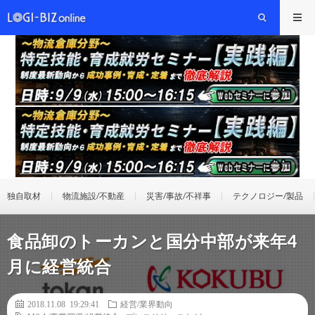
独自取材
物流施設/不動産
災害/事故/不祥事
テクノロジー/製品
食品卸のトーカンと国分中部が来年4
月に経営統合
2018.11.08 19:29:41
経営/業界動向