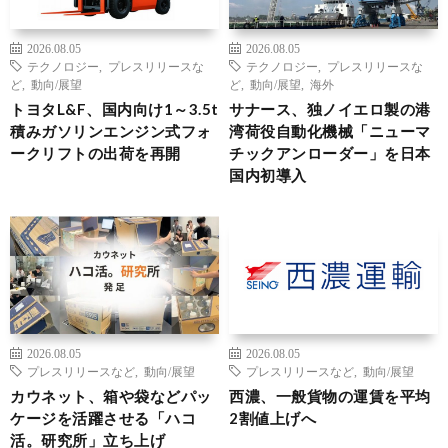
2026.08.05
2026.08.05
テクノロジー
,
プレスリリースな
テクノロジー
,
プレスリリースな
ど
,
動向/展望
ど
,
動向/展望
,
海外
トヨタL&F、国内向け1～3.5t
サナース、独ノイエロ製の港
積みガソリンエンジン式フォ
湾荷役自動化機械「ニューマ
ークリフトの出荷を再開
チックアンローダー」を日本
国内初導入
2026.08.05
2026.08.05
プレスリリースなど
,
動向/展望
プレスリリースなど
,
動向/展望
カウネット、箱や袋などパッ
西濃、一般貨物の運賃を平均
ケージを活躍させる「ハコ
2割値上げへ
活。研究所」立ち上げ