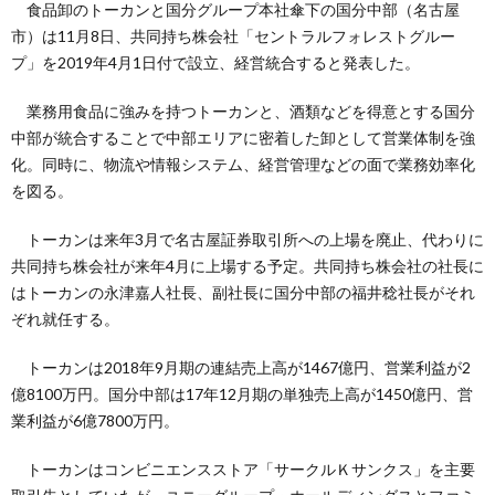
食品卸のトーカンと国分グループ本社傘下の国分中部（名古屋
市）は11月8日、共同持ち株会社「セントラルフォレストグルー
プ」を2019年4月1日付で設立、経営統合すると発表した。
業務用食品に強みを持つトーカンと、酒類などを得意とする国分
中部が統合することで中部エリアに密着した卸として営業体制を強
化。同時に、物流や情報システム、経営管理などの面で業務効率化
を図る。
トーカンは来年3月で名古屋証券取引所への上場を廃止、代わりに
共同持ち株会社が来年4月に上場する予定。共同持ち株会社の社長に
はトーカンの永津嘉人社長、副社長に国分中部の福井稔社長がそれ
ぞれ就任する。
トーカンは2018年9月期の連結売上高が1467億円、営業利益が2
億8100万円。国分中部は17年12月期の単独売上高が1450億円、営
業利益が6億7800万円。
トーカンはコンビニエンスストア「サークルＫサンクス」を主要