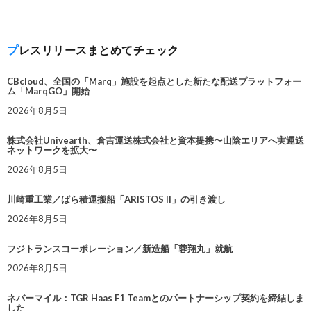
プレスリリースまとめてチェック
CBcloud、全国の「Marq」施設を起点とした新たな配送プラットフォー
ム「MarqGO」開始
2026年8月5日
株式会社Univearth、倉吉運送株式会社と資本提携〜山陰エリアへ実運送
ネットワークを拡大〜
2026年8月5日
川崎重工業／ばら積運搬船「ARISTOS II」の引き渡し
2026年8月5日
フジトランスコーポレーション／新造船「蓉翔丸」就航
2026年8月5日
ネバーマイル：TGR Haas F1 Teamとのパートナーシップ契約を締結しま
した