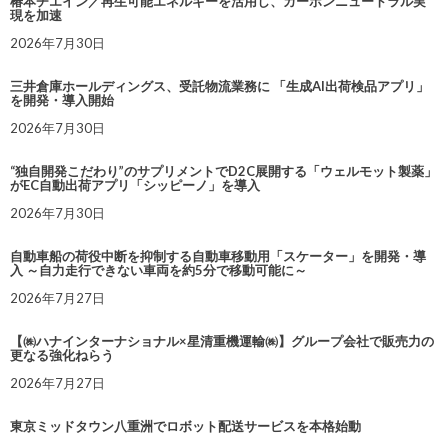
椿本チエイン／再生可能エネルギーを活用し、カーボンニュートラル実
現を加速
2026年7月30日
三井倉庫ホールディングス、受託物流業務に 「生成AI出荷検品アプリ」
を開発・導入開始
2026年7月30日
“独自開発こだわり”のサプリメントでD2C展開する「ウェルモット製薬」
がEC自動出荷アプリ「シッピーノ」を導入
2026年7月30日
自動車船の荷役中断を抑制する自動車移動用「スケーター」を開発・導
入 ～自力走行できない車両を約5分で移動可能に～
2026年7月27日
【㈱ハナインターナショナル×星清重機運輸㈱】グループ会社で販売力の
更なる強化ねらう
2026年7月27日
東京ミッドタウン八重洲でロボット配送サービスを本格始動