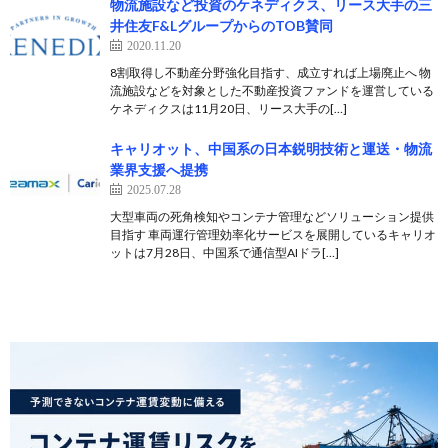
物流施設など投資のケネディクス、リース大手の三
井住友F&LグループからのTOB賛同
2020.11.20
8割取得し不動産分野強化目指す、成立すれば上場廃止へ 物
流施設などを対象とした不動産投資ファンドを運営している
ケネディクスは11月20日、リース大手の[…]
キャリオット、中国系の日本鋭明技術と運送・物流
業界支援へ提携
2025.07.28
大型車両の死角検知やコンテナ管理などソリューション提供
目指す 車両運行管理効率化サービスを展開しているキャリオ
ットは7月28日、中国系で通信型AIドラ[…]