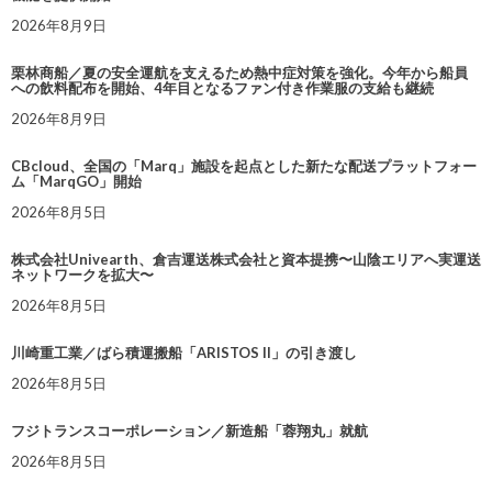
2026年8月9日
栗林商船／夏の安全運航を支えるため熱中症対策を強化。今年から船員
への飲料配布を開始、4年目となるファン付き作業服の支給も継続
2026年8月9日
CBcloud、全国の「Marq」施設を起点とした新たな配送プラットフォー
ム「MarqGO」開始
2026年8月5日
株式会社Univearth、倉吉運送株式会社と資本提携〜山陰エリアへ実運送
ネットワークを拡大〜
2026年8月5日
川崎重工業／ばら積運搬船「ARISTOS II」の引き渡し
2026年8月5日
フジトランスコーポレーション／新造船「蓉翔丸」就航
2026年8月5日