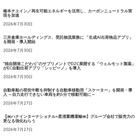
椿本チエイン／再生可能エネルギーを活用し、カーボンニュートラル実
現を加速
2026年7月30日
三井倉庫ホールディングス、受託物流業務に 「生成AI出荷検品アプリ」
を開発・導入開始
2026年7月30日
“独自開発こだわり”のサプリメントでD2C展開する「ウェルモット製薬」
がEC自動出荷アプリ「シッピーノ」を導入
2026年7月30日
自動車船の荷役中断を抑制する自動車移動用「スケーター」を開発・導
入 ～自力走行できない車両を約5分で移動可能に～
2026年7月27日
【㈱ハナインターナショナル×星清重機運輸㈱】グループ会社で販売力の
更なる強化ねらう
2026年7月27日