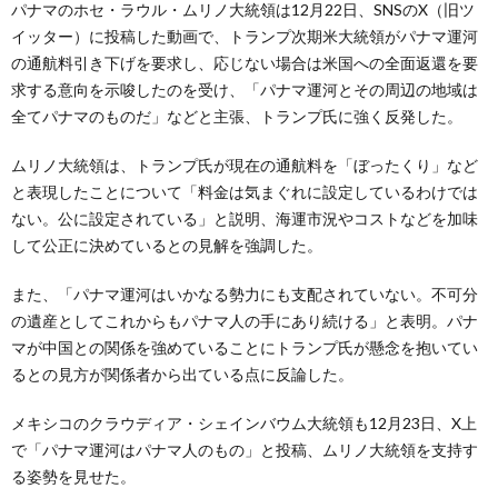
パナマのホセ・ラウル・ムリノ大統領は12月22日、SNSのX（旧ツ
イッター）に投稿した動画で、トランプ次期米大統領がパナマ運河
の通航料引き下げを要求し、応じない場合は米国への全面返還を要
求する意向を示唆したのを受け、「パナマ運河とその周辺の地域は
全てパナマのものだ」などと主張、トランプ氏に強く反発した。
ムリノ大統領は、トランプ氏が現在の通航料を「ぼったくり」など
と表現したことについて「料金は気まぐれに設定しているわけでは
ない。公に設定されている」と説明、海運市況やコストなどを加味
して公正に決めているとの見解を強調した。
また、「パナマ運河はいかなる勢力にも支配されていない。不可分
の遺産としてこれからもパナマ人の手にあり続ける」と表明。パナ
マが中国との関係を強めていることにトランプ氏が懸念を抱いてい
るとの見方が関係者から出ている点に反論した。
メキシコのクラウディア・シェインバウム大統領も12月23日、X上
で「パナマ運河はパナマ人のもの」と投稿、ムリノ大統領を支持す
る姿勢を見せた。