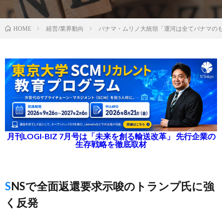
経営/業界動向
パナマ・ムリノ大統領「運河は全てパナマの
HOME
月刊LOGI-BIZ 7月号は「未来を創る輸送改革」 先行企業の
生存戦略を徹底取材
SNSで全面返還要求示唆のトランプ氏に強
く反発