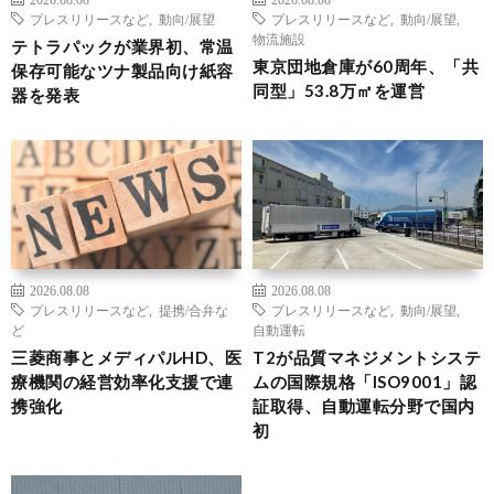
プレスリリースなど
,
動向/展望
プレスリリースなど
,
動向/展望
,
物流施設
テトラパックが業界初、常温
東京団地倉庫が60周年、「共
保存可能なツナ製品向け紙容
同型」53.8万㎡を運営
器を発表
2026.08.08
2026.08.08
プレスリリースなど
,
提携/合弁な
プレスリリースなど
,
動向/展望
,
ど
自動運転
三菱商事とメディパルHD、医
T2が品質マネジメントシステ
療機関の経営効率化支援で連
ムの国際規格「ISO9001」認
携強化
証取得、自動運転分野で国内
初