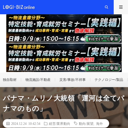
独自取材
物流施設/不動産
災害/事故/不祥事
テクノロジー/製品
パナマ・ムリノ大統領「運河は全てパ
ナマのもの」
2024.12.24 10:42:54
経営/業界動向
動向/展望
,
海外