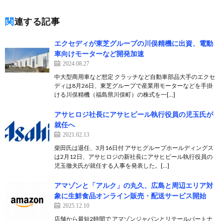
関連する記事
エクセディが東芝グループの川俣精機に出資、電動
車向けモーターなど開発加速
2024.08.27
中大型商用車など想定 クラッチなど自動車部品大手のエクセ
ディは8月26日、東芝グループで産業用モーターなどを手掛
ける川俣精機（福島県川俣町）の株式を一[…]
アサヒロジ社長にアサヒビール執行役員の児玉氏が
就任へ
2021.02.13
柴田氏は退任、3月16日付 アサヒグループホールディングス
は2月12日、アサヒロジの新社長にアサヒビール執行役員の
児玉徹夫氏が就任する人事を発表した。[…]
アマゾンと「アルク」の丸久、広島と周辺エリア対
象に生鮮食品オンライン販売・配送サービス開始
2025.12.10
店舗から最短2時間で アマゾンジャパンとリテールパートナ