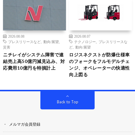
2026.08.08
2026.08.07
プレスリリースなど
,
動向/展望
,
テクノロジー
,
プレスリリースな
災害
ど
,
動向/展望
ニチレイがシステム障害で連
ロジスネクストが防爆仕様車
結売上高50億円減見込み、対
のフォークをフルモデルチェ
応費用10億円を特損計上
ンジ、オペレーターの快適性
向上図る
Back to Top
メルマガ会員登録