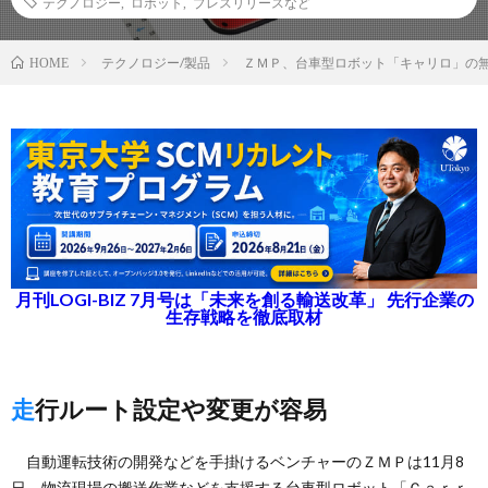
テクノロジー
,
ロボット
,
プレスリリースなど
テクノロジー/製品
ＺＭＰ、台車型ロボット「キャリロ」の
HOME
月刊LOGI-BIZ 7月号は「未来を創る輸送改革」 先行企業の
生存戦略を徹底取材
走行ルート設定や変更が容易
自動運転技術の開発などを手掛けるベンチャーのＺＭＰは11月8
日、物流現場の搬送作業などを支援する台車型ロボット「Ｃａｒｒ