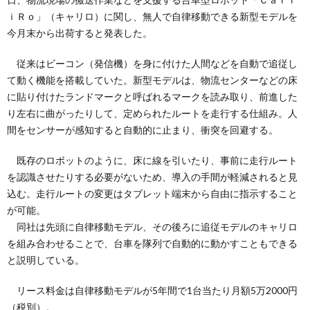
ｉＲｏ」（キャリロ）に関し、無人で自律移動できる新型モデルを
今月末から出荷すると発表した。
従来はビーコン（発信機）を身に付けた人間などを自動で追従し
て動く機能を搭載していた。新型モデルは、物流センターなどの床
に貼り付けたランドマークと呼ばれるマークを読み取り、前進した
り左右に曲がったりして、定められたルートを走行する仕組み。人
間をセンサーが感知すると自動的に止まり、衝突を回避する。
既存のロボットのように、床に線を引いたり、事前に走行ルート
を認識させたりする必要がないため、導入の手間が軽減されると見
込む。走行ルートの変更はタブレット端末から自由に指示すること
が可能。
同社は先頭に自律移動モデル、その後ろに追従モデルのキャリロ
を組み合わせることで、台車を隊列で自動的に動かすこともできる
と説明している。
リース料金は自律移動モデルが5年間で1台当たり月額5万2000円
（税別）。