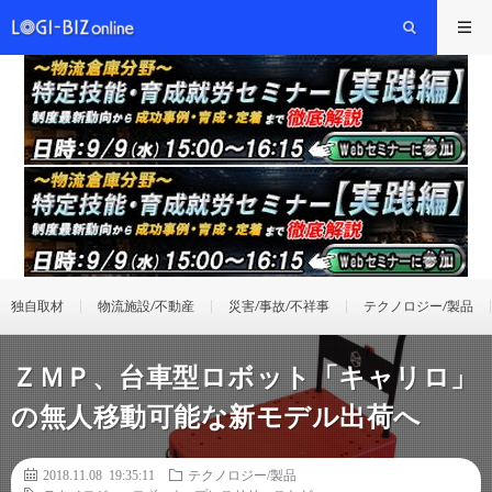
独自取材
物流施設/不動産
災害/事故/不祥事
テクノロジー/製品
ＺＭＰ、台車型ロボット「キャリロ」
の無人移動可能な新モデル出荷へ
2018.11.08 19:35:11
テクノロジー/製品