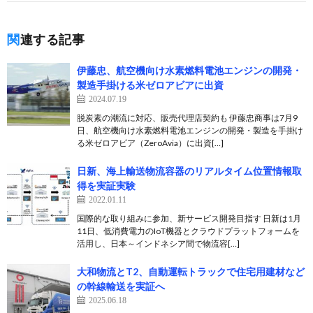
関連する記事
伊藤忠、航空機向け水素燃料電池エンジンの開発・
製造手掛ける米ゼロアビアに出資
2024.07.19
脱炭素の潮流に対応、販売代理店契約も 伊藤忠商事は7月9
日、航空機向け水素燃料電池エンジンの開発・製造を手掛け
る米ゼロアビア（ZeroAvia）に出資[…]
日新、海上輸送物流容器のリアルタイム位置情報取
得を実証実験
2022.01.11
国際的な取り組みに参加、新サービス開発目指す 日新は1月
11日、低消費電力のIoT機器とクラウドプラットフォームを
活用し、日本～インドネシア間で物流容[…]
大和物流とT2、自動運転トラックで住宅用建材など
の幹線輸送を実証へ
2025.06.18