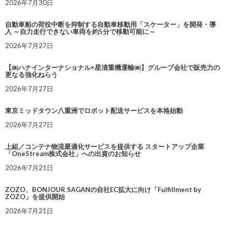
2026年7月30日
自動車船の荷役中断を抑制する自動車移動用「スケーター」を開発・導
入 ～自力走行できない車両を約5分で移動可能に～
2026年7月27日
【㈱ハナインターナショナル×星清重機運輸㈱】グループ会社で販売力の
更なる強化ねらう
2026年7月27日
東京ミッドタウン八重洲でロボット配送サービスを本格始動
2026年7月27日
上組／コンテナ物流最適化サービスを提供する スタートアップ企業
「OneStream株式会社」への出資のお知らせ
2026年7月21日
ZOZO、BONJOUR SAGANの自社EC拡大に向け「Fulfillment by
ZOZO」を提供開始
2026年7月21日