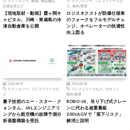
テクノロジー
,
動画
,
物流施設
,
テクノロジー
,
プレスリリースな
記者会見など
ど
,
動向/展望
【現地取材・動画】霞ヶ関キ
ロジスネクストが防爆仕様車
ャピタル、川崎・東扇島の冷
のフォークをフルモデルチェ
凍自動倉庫を公開
ンジ、オペレーターの快適性
向上図る
2026.08.07
2026.08.06
テクノロジー
,
プレスリリースな
プレスリリースなど
,
ロボット
,
ど
動向/展望
量子技術のエー・スター・ク
ROBO-HI、吊り下げ式クレー
ォンタム、JALエンジニアリ
ンに代わる超重量級
ングから航空機の故障予測分
200tAGVで「落下リスク」
析基盤構築を受託
解消と説明