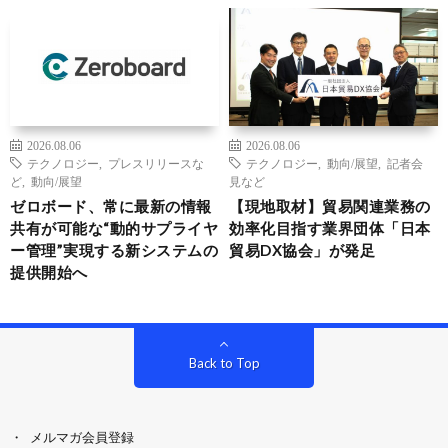
2026.08.06
2026.08.06
テクノロジー
,
プレスリリースな
テクノロジー
,
動向/展望
,
記者会
ど
,
動向/展望
見など
ゼロボード、常に最新の情報
【現地取材】貿易関連業務の
共有が可能な“動的サプライヤ
効率化目指す業界団体「日本
ー管理”実現する新システムの
貿易DX協会」が発足
提供開始へ
Back to Top
メルマガ会員登録