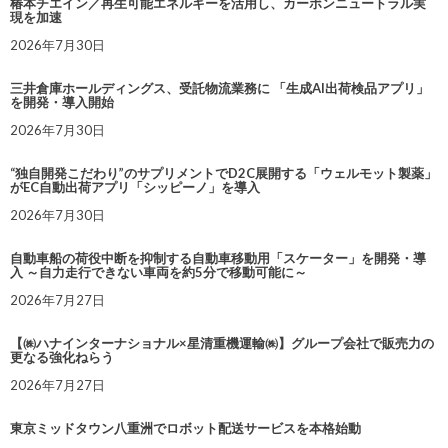
椿本チエイン／再生可能エネルギーを活用し、カーボンニュートラル実
現を加速
2026年7月30日
三井倉庫ホールディングス、受託物流業務に 「生成AI出荷検品アプリ」
を開発・導入開始
2026年7月30日
“独自開発こだわり”のサプリメントでD2C展開する「ウェルモット製薬」
がEC自動出荷アプリ「シッピーノ」を導入
2026年7月30日
自動車船の荷役中断を抑制する自動車移動用「スケーター」を開発・導
入 ～自力走行できない車両を約5分で移動可能に～
2026年7月27日
【㈱ハナインターナショナル×星清重機運輸㈱】グループ会社で販売力の
更なる強化ねらう
2026年7月27日
東京ミッドタウン八重洲でロボット配送サービスを本格始動