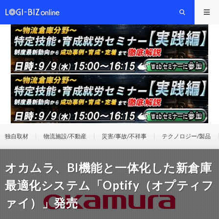
独自取材
物流施設/不動産
災害/事故/不祥事
テクノロジー/製品
オカムラ、BI機能と一体化した新倉庫
最適化システム「Optify（オプティフ
ァイ）」発売