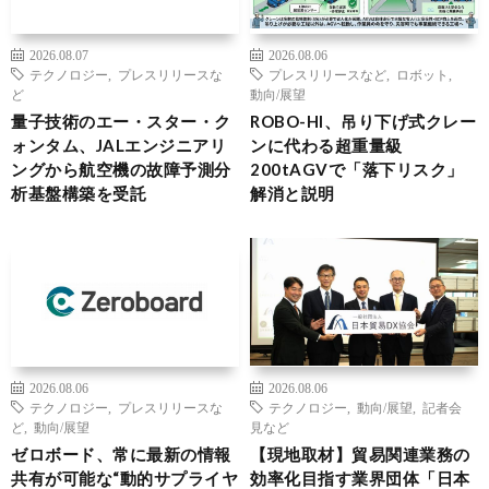
2026.08.07
2026.08.06
テクノロジー
,
プレスリリースな
プレスリリースなど
,
ロボット
,
ど
動向/展望
量子技術のエー・スター・ク
ROBO-HI、吊り下げ式クレー
ォンタム、JALエンジニアリ
ンに代わる超重量級
ングから航空機の故障予測分
200tAGVで「落下リスク」
析基盤構築を受託
解消と説明
2026.08.06
2026.08.06
テクノロジー
,
プレスリリースな
テクノロジー
,
動向/展望
,
記者会
ど
,
動向/展望
見など
ゼロボード、常に最新の情報
【現地取材】貿易関連業務の
共有が可能な“動的サプライヤ
効率化目指す業界団体「日本