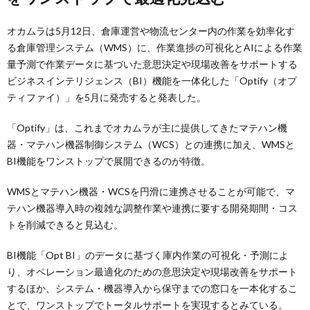
オカムラは5月12日、倉庫運営や物流センター内の作業を効率化す
る倉庫管理システム（WMS）に、作業進捗の可視化とAIによる作業
量予測で作業データに基づいた意思決定や現場改善をサポートする
ビジネスインテリジェンス（BI）機能を一体化した「Optify（オプ
ティファイ）」を5月に発売すると発表した。
「Optify」は、これまでオカムラが主に提供してきたマテハン機
器・マテハン機器制御システム（WCS）との連携に加え、WMSと
BI機能をワンストップで展開できるのが特徴。
WMSとマテハン機器・WCSを円滑に連携させることが可能で、マ
テハン機器導入時の複雑な調整作業や連携に要する開発期間・コス
トを削減できると見込む。
BI機能「Opt BI」のデータに基づく庫内作業の可視化・予測によ
り、オペレーション最適化のための意思決定や現場改善をサポート
するほか、システム・機器導入から保守までの窓口を一本化するこ
とで、ワンストップでトータルサポートを実現するとみている。