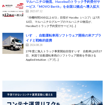
マルハニチロ物流、Hacobuのトラック予約受付サ
ービス「MOVO Berth」を全国12拠点へ導入拡大
2023.07.12
「待機時間30分以上ゼロ」目指す Hacobu（ハコブ）は7月
12日、マルハニチログループのマルハニチロ物流が、
Hacobuのトラック予約受付サービス[…]
いすゞ、自動運転車両ソフトウェア開発の米アプラ
イドと戦略的提携
2024.08.28
27年度に無人トラック事業開始目指す いすゞ自動車は8月27
日、米国で自動運転車両のソフトウェア開発を手掛ける
Applied Intuition（アプ[…]