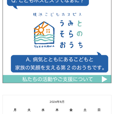
2026年8月
月
火
水
木
金
土
日