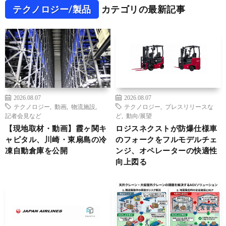
テクノロジー/製品
カテゴリの最新記事
2026.08.07
2026.08.07
テクノロジー
,
動画
,
物流施設
,
テクノロジー
,
プレスリリースな
記者会見など
ど
,
動向/展望
【現地取材・動画】霞ヶ関キ
ロジスネクストが防爆仕様車
ャピタル、川崎・東扇島の冷
のフォークをフルモデルチェ
凍自動倉庫を公開
ンジ、オペレーターの快適性
向上図る