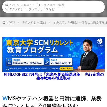
2025.05.12 14:48:07
テクノロジー/製品
テクノロジー
,
プレスリリースなど
テクノロジー/製品
オカムラ、BI機能と一体化した新倉庫最適
HOME
月刊LOGI-BIZ 7月号は「未来を創る輸送改革」 先行企業の
生存戦略を徹底取材
WMSやマテハン機器と円滑に連携、業務
をワンストップで最適化見込む