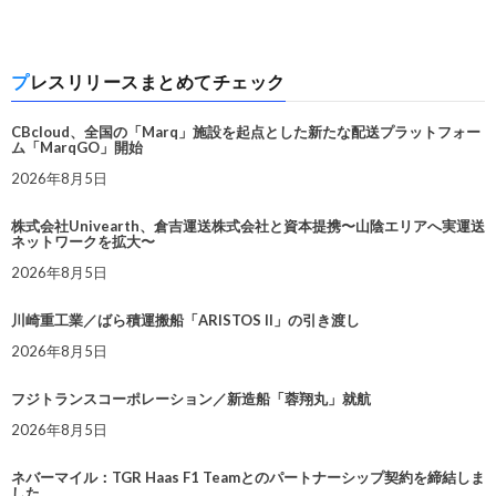
プレスリリースまとめてチェック
CBcloud、全国の「Marq」施設を起点とした新たな配送プラットフォー
ム「MarqGO」開始
2026年8月5日
株式会社Univearth、倉吉運送株式会社と資本提携〜山陰エリアへ実運送
ネットワークを拡大〜
2026年8月5日
川崎重工業／ばら積運搬船「ARISTOS II」の引き渡し
2026年8月5日
フジトランスコーポレーション／新造船「蓉翔丸」就航
2026年8月5日
ネバーマイル：TGR Haas F1 Teamとのパートナーシップ契約を締結しま
した