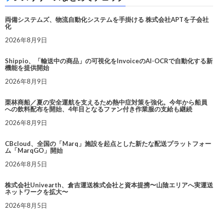
両備システムズ、物流自動化システムを手掛ける 株式会社APTを子会社
化
2026年8月9日
Shippio、「輸送中の商品」の可視化をInvoiceのAI-OCRで自動化する新
機能を提供開始
2026年8月9日
栗林商船／夏の安全運航を支えるため熱中症対策を強化。今年から船員
への飲料配布を開始、4年目となるファン付き作業服の支給も継続
2026年8月9日
CBcloud、全国の「Marq」施設を起点とした新たな配送プラットフォー
ム「MarqGO」開始
2026年8月5日
株式会社Univearth、倉吉運送株式会社と資本提携〜山陰エリアへ実運送
ネットワークを拡大〜
2026年8月5日