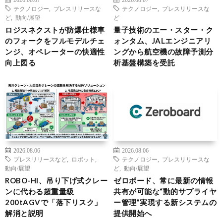
テクノロジー
,
プレスリリースな
テクノロジー
,
プレスリリースな
ど
,
動向/展望
ど
ロジスネクストが防爆仕様車
量子技術のエー・スター・ク
のフォークをフルモデルチェ
ォンタム、JALエンジニアリ
ンジ、オペレーターの快適性
ングから航空機の故障予測分
向上図る
析基盤構築を受託
2026.08.06
2026.08.06
プレスリリースなど
,
ロボット
,
テクノロジー
,
プレスリリースな
動向/展望
ど
,
動向/展望
ROBO-HI、吊り下げ式クレー
ゼロボード、常に最新の情報
ンに代わる超重量級
共有が可能な“動的サプライヤ
200tAGVで「落下リスク」
ー管理”実現する新システムの
解消と説明
提供開始へ