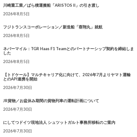
川崎重工業／ばら積運搬船「ARISTOS II」の引き渡し
2026年8月5日
フジトランスコーポレーション／新造船「蓉翔丸」就航
2026年8月5日
ネバーマイル：TGR Haas F1 Teamとのパートナーシップ契約を締結しま
した
2026年8月5日
【トドケール】マルチキャリア化に向けて、2026年7月よりヤマト運輸
とのAPI連携を開始
2026年7月30日
JR貨物／お盆休み期間の貨物列車の運転計画について
2026年7月30日
にしてつドイツ現地法人 シュツットガルト事務所移転のご案内
2026年7月30日