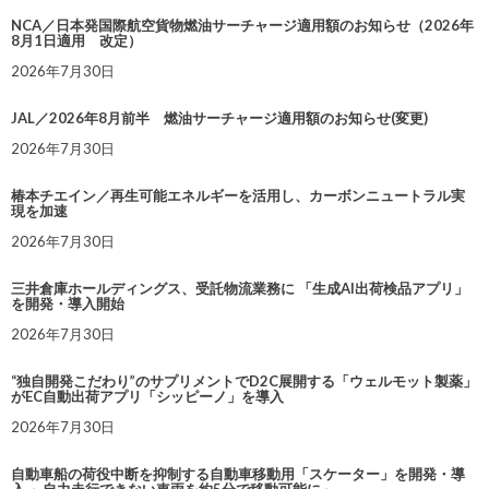
NCA／日本発国際航空貨物燃油サーチャージ適用額のお知らせ（2026年
8月1日適用 改定）
2026年7月30日
JAL／2026年8月前半 燃油サーチャージ適用額のお知らせ(変更)
2026年7月30日
椿本チエイン／再生可能エネルギーを活用し、カーボンニュートラル実
現を加速
2026年7月30日
三井倉庫ホールディングス、受託物流業務に 「生成AI出荷検品アプリ」
を開発・導入開始
2026年7月30日
“独自開発こだわり”のサプリメントでD2C展開する「ウェルモット製薬」
がEC自動出荷アプリ「シッピーノ」を導入
2026年7月30日
自動車船の荷役中断を抑制する自動車移動用「スケーター」を開発・導
入 ～自力走行できない車両を約5分で移動可能に～