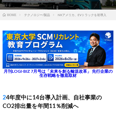
テクノロジー/製品
NXアメリカ、EVトラックを初導入
HOME
月刊LOGI-BIZ 7月号は「未来を創る輸送改革」 先行企業の
生存戦略を徹底取材
24年度中に14台導入計画、自社事業の
CO2排出量を年間11％削減へ