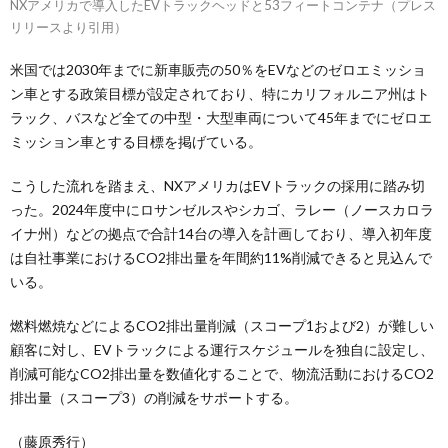
NXアメリカで導入したEVトラックヘッドと53フィートコンテナ（プレス
リリースより引用）
米国では2030年までに新車販売の50％をEVなどのゼロエミッショ
ン車とする政策目標が設定されており、特にカリフォルニア州はト
ラック、バスなど全ての中型・大型車両について45年までにゼロエ
ミッション車とする目標を掲げている。
こうした流れを踏まえ、NXアメリカはEVトラックの採用に踏み切
った。2024年度中にロサンゼルスやシカゴ、ラレー（ノースカロラ
イナ州）などの拠点で合計14台の導入を計画しており、導入初年度
は自社事業におけるCO2排出量を年間約11%削減できると見込んで
いる。
燃料燃焼などによるCO2排出量削減（スコープ1および2）が難しい
顧客に対し、EVトラックによる運行スケジュールを独自に設定し、
削減可能なCO2排出量を数値化することで、物流活動におけるCO2
排出量（スコープ3）の削減をサポートする。
（藤原秀行）