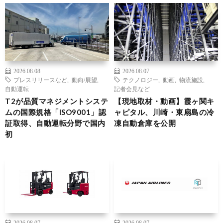
2026.08.08
2026.08.07
プレスリリースなど
,
動向/展望
,
テクノロジー
,
動画
,
物流施設
,
自動運転
記者会見など
T2が品質マネジメントシステ
【現地取材・動画】霞ヶ関キ
ムの国際規格「ISO9001」認
ャピタル、川崎・東扇島の冷
証取得、自動運転分野で国内
凍自動倉庫を公開
初
2026.08.07
2026.08.07