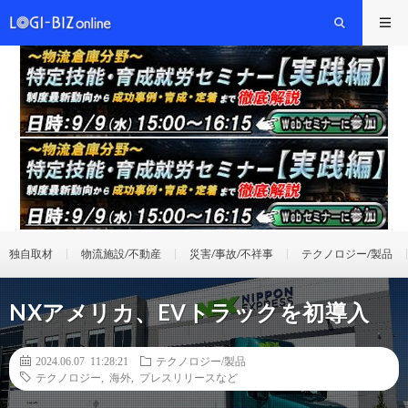
独自取材
物流施設/不動産
災害/事故/不祥事
テクノロジー/製品
NXアメリカ、EVトラックを初導入
2024.06.07 11:28:21
テクノロジー/製品
テクノロジー
,
海外
,
プレスリリースなど