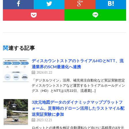
関連する記事
ディスカウントストアのトライアルHDとNTT、流
通業界のSCM最適化へ連携
2024.01.22
「デジタルツイン」活用、補充発注自動化など実証実験想定
ディスカウントストアなど運営するトライアルホールディン
グス（HD）とNTTは1月22日、流通業[…]
3次元地図データのダイナミックマッププラットフ
ォーム、災害時のドローン活用したラストマイル配
送実証実験に参加
2023.12.21
ロボットとの連携を検証 自動運転など向けに高精度の3次元