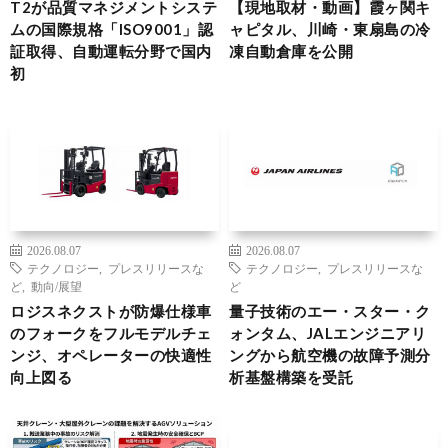
T2が品質マネジメントシステ
【現地取材・動画】霞ヶ関キ
ムの国際規格「ISO9001」認
ャピタル、川崎・東扇島の冷
証取得、自動運転分野で国内
凍自動倉庫を公開
初
2026.08.07
2026.08.07
テクノロジー
,
プレスリリースな
テクノロジー
,
プレスリリースな
ど
,
動向/展望
ど
ロジスネクストが防爆仕様車
量子技術のエー・スター・ク
のフォークをフルモデルチェ
ォンタム、JALエンジニアリ
ンジ、オペレーターの快適性
ングから航空機の故障予測分
向上図る
析基盤構築を受託