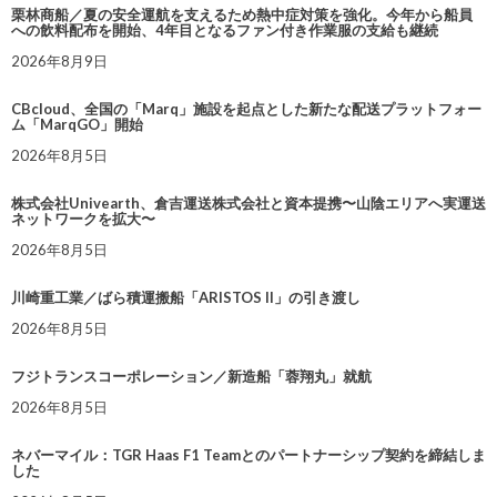
栗林商船／夏の安全運航を支えるため熱中症対策を強化。今年から船員
への飲料配布を開始、4年目となるファン付き作業服の支給も継続
2026年8月9日
CBcloud、全国の「Marq」施設を起点とした新たな配送プラットフォー
ム「MarqGO」開始
2026年8月5日
株式会社Univearth、倉吉運送株式会社と資本提携〜山陰エリアへ実運送
ネットワークを拡大〜
2026年8月5日
川崎重工業／ばら積運搬船「ARISTOS II」の引き渡し
2026年8月5日
フジトランスコーポレーション／新造船「蓉翔丸」就航
2026年8月5日
ネバーマイル：TGR Haas F1 Teamとのパートナーシップ契約を締結しま
した