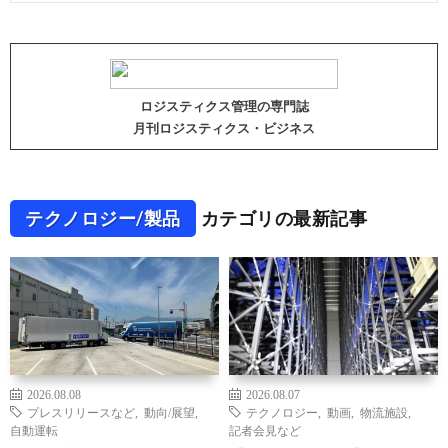
ロジスティクス管理の専門誌
月刊ロジスティクス・ビジネス
テクノロジー/製品
カテゴリの最新記事
2026.08.08
2026.08.07
プレスリリースなど
,
動向/展望
,
テクノロジー
,
動画
,
物流施設
,
自動運転
記者会見など