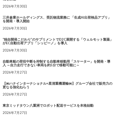
2026年7月30日
三井倉庫ホールディングス、受託物流業務に 「生成AI出荷検品アプリ」
を開発・導入開始
2026年7月30日
“独自開発こだわり”のサプリメントでD2C展開する「ウェルモット製薬」
がEC自動出荷アプリ「シッピーノ」を導入
2026年7月30日
自動車船の荷役中断を抑制する自動車移動用「スケーター」を開発・導
入 ～自力走行できない車両を約5分で移動可能に～
2026年7月27日
【㈱ハナインターナショナル×星清重機運輸㈱】グループ会社で販売力の
更なる強化ねらう
2026年7月27日
東京ミッドタウン八重洲でロボット配送サービスを本格始動
2026年7月27日