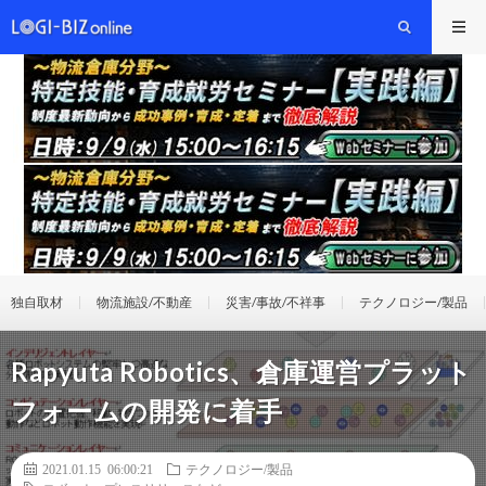
独自取材
物流施設/不動産
災害/事故/不祥事
テクノロジー/製品
Rapyuta Robotics、倉庫運営プラット
フォームの開発に着手
2021.01.15 06:00:21
テクノロジー/製品