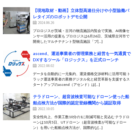
【現地取材・動画】立体型高速仕分けや小型協働パ
レタイズのロボットデモ公開
2024.06.26
プロロジスが茨城・古河の物流施設内覧会で実施、AI画像セ
ンサー活用の提案も プロロジスは6月26日、茨城県古河市で
開発したマルチテナント型物流施設「プ[…]
ascend、運送事業者の管理業務と経営を一気通貫で
DXするツール「ロジックス」を正式ローンチ
2022.08.02
データを自動的に一元集約、運賃価格交渉材料に活用可能 ト
ラック運送事業者の業務デジタル化と経営革新を支援するス
タートアップのascend（アセンド）は[…]
テラドローン、超音波検査可能なドローン使った船
舶点検方法が国際的認定登録機関から認証取得
2022.10.05
安全性向上、作業工数10分の1に削減可能と見込む テラドロ
ーンは10月5日、UTドローン（超音波検査が可能なドロー
ン）を用いた船舶点検方法が、国際的な[…]