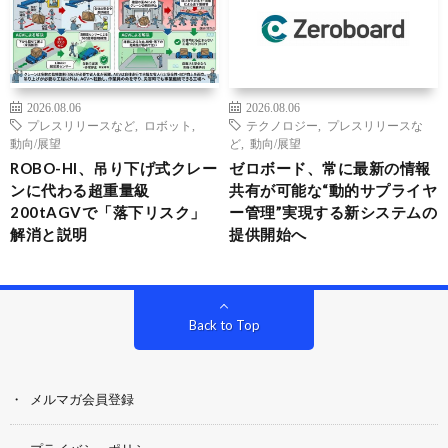
2026.08.06
2026.08.06
プレスリリースなど
,
ロボット
,
テクノロジー
,
プレスリリースな
動向/展望
ど
,
動向/展望
ROBO-HI、吊り下げ式クレー
ゼロボード、常に最新の情報
ンに代わる超重量級
共有が可能な“動的サプライヤ
200tAGVで「落下リスク」
ー管理”実現する新システムの
解消と説明
提供開始へ
Back to Top
メルマガ会員登録