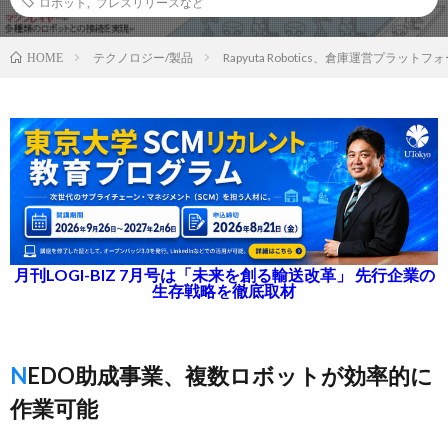
ロボット
,
プレスリリースなど
テクノロジー/製品
Rapyuta Robotics、倉庫運営プラッ
HOME
月刊LOGI-BIZ 7月号は「未来を創る輸送改革」 先行企業の
生存戦略を徹底取材
NEDO助成事業、複数ロボットが効率的に
作業可能