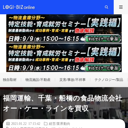
独自取材
物流施設/不動産
災害/事故/不祥事
テクノロジー/製品
福岡運輸、千葉・船橋の食品物流会社
オー・ケー・ラインを買収
2021.01.22 17:15:42
経営/業界動向