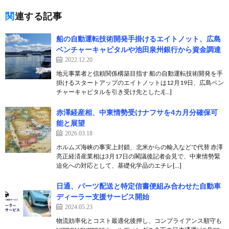
関連する記事
船の自動運転技術開発手掛けるエイトノット、広島
ベンチャーキャピタルや池田泉州銀行から資金調達
2022.12.20
地元事業者と信頼関係構築目指す 船の自動運転技術開発を手
掛けるスタートアップのエイトノットは12月19日、広島ベン
チャーキャピタルを引き受け先としたJ[…]
赤澤経産相、中東情勢受けナフサを4カ月分確保可
能と展望
2026.03.18
ホルムズ海峡の事実上封鎖、北米からの輸入などで代替 赤澤
亮正経済産業相は3月17日の閣議後記者会見で、中東情勢緊
迫化への対応として、基礎化学品のエチレ[…]
日通、パーツ配送と特定信書便組み合わせた自動車
ディーラー支援サービス開始
2024.05.23
物流効率化とコスト最適化後押し、コンプライアンス順守も