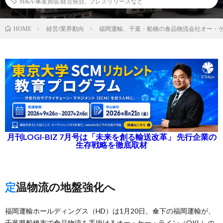
M&A/事業買収/経営統合
,
プレスリリースなど
経営/業界動向
福岡運輸、千葉・船橋の食品物流会社オー・
HOME
月刊LOGI-BIZ 7月号は「未来を創る輸送改革」 先行企業の
生存戦略を徹底取材
定温物流の地盤強化へ
福岡運輸ホールディングス（HD）は1月20日、傘下の福岡運輸が、
千葉県船橋市で食品物流を手掛けるオー・ケー・ライン（OKL）の