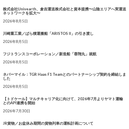
株式会社Univearth、倉吉運送株式会社と資本提携〜山陰エリアへ実運送
ネットワークを拡大〜
2026年8月5日
川崎重工業／ばら積運搬船「ARISTOS II」の引き渡し
2026年8月5日
フジトランスコーポレーション／新造船「蓉翔丸」就航
2026年8月5日
ネバーマイル：TGR Haas F1 Teamとのパートナーシップ契約を締結しま
した
2026年8月5日
【トドケール】マルチキャリア化に向けて、2026年7月よりヤマト運輸
とのAPI連携を開始
2026年7月30日
JR貨物／お盆休み期間の貨物列車の運転計画について