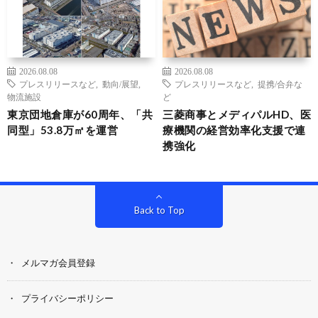
2026.08.08
2026.08.08
プレスリリースなど
,
動向/展望
,
プレスリリースなど
,
提携/合弁な
物流施設
ど
東京団地倉庫が60周年、「共
三菱商事とメディパルHD、医
同型」53.8万㎡を運営
療機関の経営効率化支援で連
携強化
Back to Top
メルマガ会員登録
プライバシーポリシー