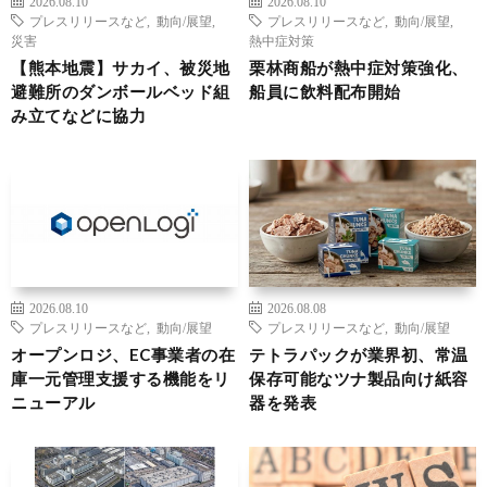
2026.08.10
2026.08.10
プレスリリースなど
,
動向/展望
,
プレスリリースなど
,
動向/展望
,
災害
熱中症対策
【熊本地震】サカイ、被災地
栗林商船が熱中症対策強化、
避難所のダンボールベッド組
船員に飲料配布開始
み立てなどに協力
2026.08.10
2026.08.08
プレスリリースなど
,
動向/展望
プレスリリースなど
,
動向/展望
オープンロジ、EC事業者の在
テトラパックが業界初、常温
庫一元管理支援する機能をリ
保存可能なツナ製品向け紙容
ニューアル
器を発表