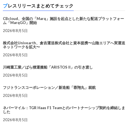
プレスリリースまとめてチェック
CBcloud、全国の「Marq」施設を起点とした新たな配送プラットフォー
ム「MarqGO」開始
2026年8月5日
株式会社Univearth、倉吉運送株式会社と資本提携〜山陰エリアへ実運送
ネットワークを拡大〜
2026年8月5日
川崎重工業／ばら積運搬船「ARISTOS II」の引き渡し
2026年8月5日
フジトランスコーポレーション／新造船「蓉翔丸」就航
2026年8月5日
ネバーマイル：TGR Haas F1 Teamとのパートナーシップ契約を締結しま
した
2026年8月5日