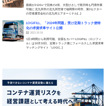
面積が2120㎡で旧来の2倍、大型ひさしで雨天時も円滑作業
可能に 北九州市の北九州空港で福岡県や同市、第3セクター
の空港運営会社の北九州エアターミナル[…]
LOGIFILL、「2024年問題」受け定期トラック便特
化の求貨求車サイト公開
2023.10.10
1日1時間から利用可能、全国をカバー LOGIFILL（ロジフィ
ル）は10月10日、定期トラック便にフォーカスした求貨求車
マッチングサイト「LOGI […]