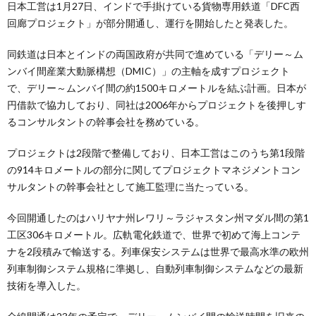
日本工営は1月27日、インドで手掛けている貨物専用鉄道「DFC西
回廊プロジェクト」が部分開通し、運行を開始したと発表した。
同鉄道は日本とインドの両国政府が共同で進めている「デリー～ム
ンバイ間産業大動脈構想（DMIC）」の主軸を成すプロジェクト
で、デリー～ムンバイ間の約1500キロメートルを結ぶ計画。日本が
円借款で協力しており、同社は2006年からプロジェクトを後押しす
るコンサルタントの幹事会社を務めている。
プロジェクトは2段階で整備しており、日本工営はこのうち第1段階
の914キロメートルの部分に関してプロジェクトマネジメントコン
サルタントの幹事会社として施工監理に当たっている。
今回開通したのはハリヤナ州レワリ～ラジャスタン州マダル間の第1
工区306キロメートル。広軌電化鉄道で、世界で初めて海上コンテ
ナを2段積みで輸送する。列車保安システムは世界で最高水準の欧州
列車制御システム規格に準拠し、自動列車制御システムなどの最新
技術を導入した。