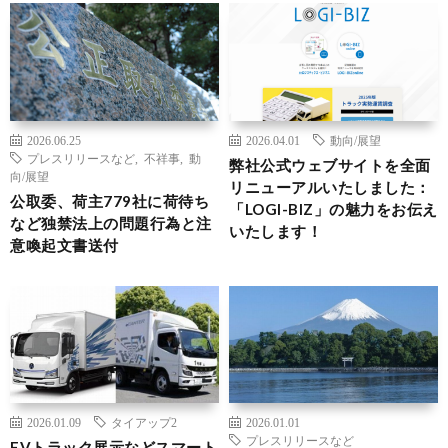
2026.06.25
2026.04.01
動向/展望
プレスリリースなど
,
不祥事
,
動
弊社公式ウェブサイトを全面
向/展望
リニューアルいたしました：
公取委、荷主779社に荷待ち
「LOGI-BIZ」の魅力をお伝え
など独禁法上の問題行為と注
いたします！
意喚起文書送付
2026.01.09
タイアップ2
2026.01.01
プレスリリースなど
EVトラック展示などスマート