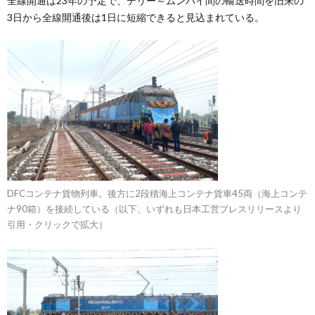
全線開通は23年の予定で、デリー～ムンバイ間の輸送時間を旧来の
3日から全線開通後は1日に短縮できると見込まれている。
DFCコンテナ貨物列車。後方に2段積海上コンテナ貨車45両（海上コンテ
ナ90箱）を接続している（以下、いずれも日本工営プレスリリースより
引用・クリックで拡大）