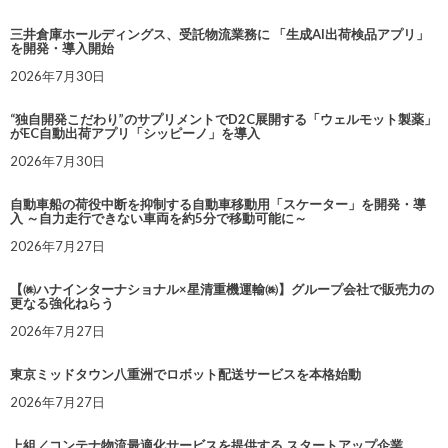
三井倉庫ホールディングス、受託物流業務に 「生成AI出荷検品アプリ」
を開発・導入開始
2026年7月30日
“独自開発こだわり”のサプリメントでD2C展開する「ウェルモット製薬」
がEC自動出荷アプリ「シッピーノ」を導入
2026年7月30日
自動車船の荷役中断を抑制する自動車移動用「スケーター」を開発・導
入 ～自力走行できない車両を約5分で移動可能に～
2026年7月27日
【㈱ハナインターナショナル×星清重機運輸㈱】グループ会社で販売力の
更なる強化ねらう
2026年7月27日
東京ミッドタウン八重洲でロボット配送サービスを本格始動
2026年7月27日
上組／コンテナ物流最適化サービスを提供する スタートアップ企業