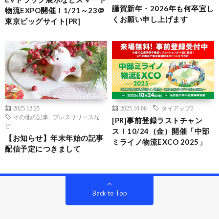
謹賀新年・2026年も何卒宜し
物流EXPO開催！1/21～23＠
くお願い申し上げます
東京ビッグサイト[PR]
2025.12.25
2025.10.06
タイアップ2
その他の記事
,
プレスリリースな
[PR]事前登録ラストチャン
ど
ス！10/24（金）開催「中部
【お知らせ】年末年始の記事
ミライノ物流EXCO 2025」
配信予定につきまして
Back to Top