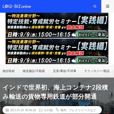
独自取材
物流施設/不動産
災害/事故/不祥事
テクノロジー/製品
インドで世界初、海上コンテナ2段積
み輸送の貨物専用鉄道が部分開通
2021.01.28 06:00:28
その他
海外
,
プレスリリースなど