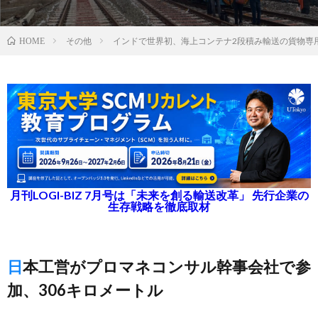
その他
インドで世界初、海上コンテナ2段積み輸送の貨物専
HOME
月刊LOGI-BIZ 7月号は「未来を創る輸送改革」 先行企業の
生存戦略を徹底取材
日本工営がプロマネコンサル幹事会社で参
加、306キロメートル