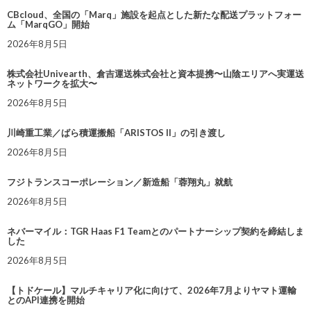
CBcloud、全国の「Marq」施設を起点とした新たな配送プラットフォー
ム「MarqGO」開始
2026年8月5日
株式会社Univearth、倉吉運送株式会社と資本提携〜山陰エリアへ実運送
ネットワークを拡大〜
2026年8月5日
川崎重工業／ばら積運搬船「ARISTOS II」の引き渡し
2026年8月5日
フジトランスコーポレーション／新造船「蓉翔丸」就航
2026年8月5日
ネバーマイル：TGR Haas F1 Teamとのパートナーシップ契約を締結しま
した
2026年8月5日
【トドケール】マルチキャリア化に向けて、2026年7月よりヤマト運輸
とのAPI連携を開始