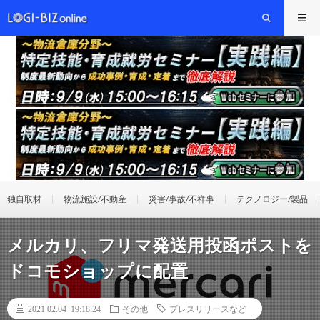
独自取材
物流施設/不動産
災害/事故/不祥事
テクノロジー/製品
メルカリ、フリマ発送用投函ポストを
ドコモショップに配置
2021.02.04 19:18:24
その他
プレスリリースなど