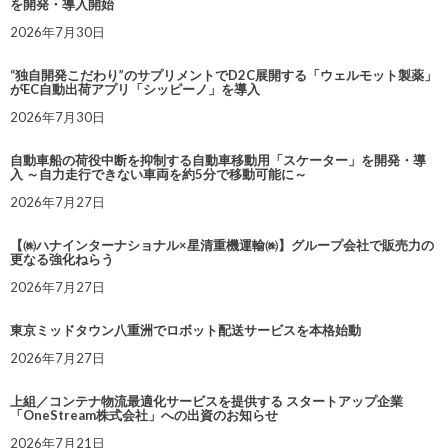
を開発・導入開始
2026年7月30日
“独自開発こだわり”のサプリメントでD2C展開する「ウェルモット製薬」
がEC自動出荷アプリ「シッピーノ」を導入
2026年7月30日
自動車船の荷役中断を抑制する自動車移動用「スケーター」を開発・導
入 ～自力走行できない車両を約5分で移動可能に～
2026年7月27日
【㈱ハナインターナショナル×星清重機運輸㈱】グループ会社で販売力の
更なる強化ねらう
2026年7月27日
東京ミッドタウン八重洲でロボット配送サービスを本格始動
2026年7月27日
上組／コンテナ物流最適化サービスを提供する スタートアップ企業
「OneStream株式会社」への出資のお知らせ
2026年7月21日