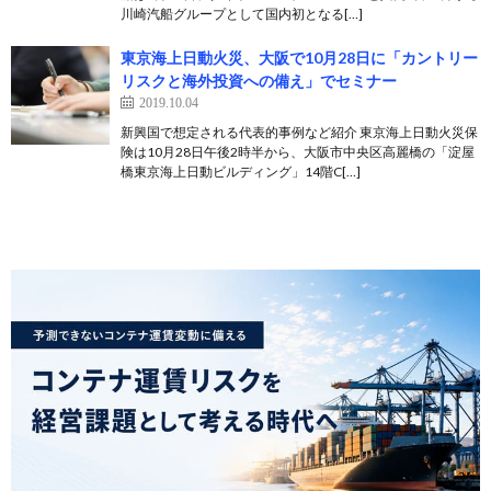
川崎汽船グループとして国内初となる[…]
東京海上日動火災、大阪で10月28日に「カントリー
リスクと海外投資への備え」でセミナー
2019.10.04
新興国で想定される代表的事例など紹介 東京海上日動火災保
険は10月28日午後2時半から、大阪市中央区高麗橋の「淀屋
橋東京海上日動ビルディング」14階C[…]